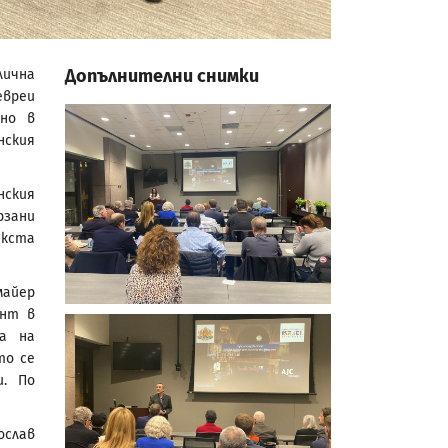
Допълнителни снимки
лична
евреи
но в
нския
нския
рзани
екста
майер
ент в
та на
то се
и. По
ослав