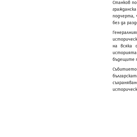
Станков по
гражданск
подчерта, 
без да раз
Генералн
историчес
на всяка 
историята 
бъдещите п
Събитието
българска
съхраняв
историческ