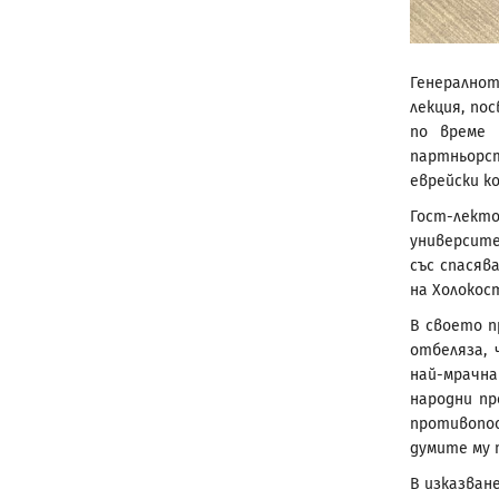
Генералнот
лекция, по
по време 
партньорст
еврейски ко
Гост-лект
университе
със спасяв
на Холокос
В своето п
отбеляза, 
най-мрачн
народни пр
противопо
думите му 
В изказван