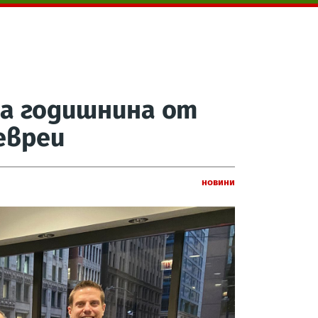
та годишнина от
евреи
Новини