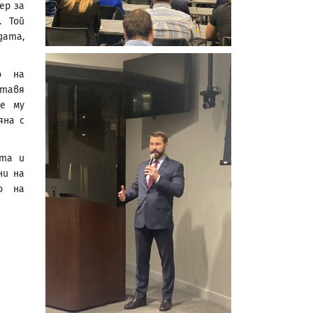
ер за
. Той
дата,
о на
ставя
е му
яна с
ата и
ни на
о на