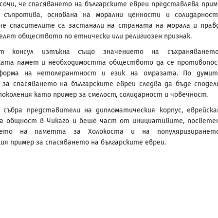
сочи, че спасяването на българските евреи представлява прим
а съпротива, основана на морални ценности и солидарност
че спасителите са застанали на страната на морала и прав
делят обществото по етнически или религиозен признак.
ият консул изтъкна също значението на съхраняванет
ката памет и необходимостта обществото да се противопо
форма на нетолерантност и език на омразата. По думит
за спасяването на българските евреи следва да бъде сподел
околения като пример за смелост, солидарност и човечност.
 събра представители на дипломатическия корпус, еврейск
та общност в Чикаго и беше част от инициативите, посвете
ането на паметта за Холокоста и на популяризиранет
ия пример за спасяването на българските евреи.