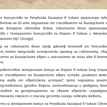
о консулство на Република България в Чикаго организира пуб
светена на 83-ата годишнина от спасяването на българските 
на Втората световна война. Събитието беше организира
во с Генералното консулство на Израел в Чикаго и Америка
митет (AJC Chicago).
ор на събитието беше проф. Джозеф Бенатов от Пенсилва
т, който представи исторически преглед на събитията, свъ
ането на българските евреи и значението на този акт в конт
та.
риветствие генералният консул на Израел в Чикаго Елад Стро
че спасяването на българските евреи остава „уникален мом
ата глава от еврейската история“, като подчерта роля
едставители, духовни водачи, интелектуалци и граждани, кои
ставят на депортирането на своите еврейски съграждан
тяхната смелост е спасила десетки хиляди човешки животи.
ето си генералният консул на Република България в Чикаго Свет