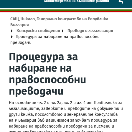
Mинистерство на външните работи
САЩ, Чикаго, Генерално консулство на Република
България
Консулски съобщения
Преводи и легализации
Процедура за набиране на правоспособни
преводачи
Процедура за
набиране на
правоспособни
преводачи
На основание чл. 2 и чл. 2а, ал. 2 и ал. 4 от Правилникa за
легализациите, заверките и преводите на документи и
други книжа, посолството и генералните консулства
на Р България във Вашингтон започват процедура за
набиране на правоспособни преводачи за писмени и