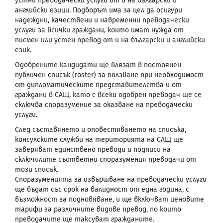
устни преводачески услуги от и на български и
английски езици. Подборът има за цел да осигури
надеждни, качествени и навременни преводачески
услуги за всички граждани, които имат нужда от
писмен или устен превод от и на български и английски
език.
Одобрените кандидати ще влязат в постоянен
публичен списък (roster) за ползване при необходимост
от дипломатическите представителства и от
граждани в САЩ, като с всеки одобрен преводач ще се
сключва споразумение за оказване на преводачески
услуги.
След съставянето и оповестяването на списъка,
консулските служби на територията на САЩ ще
заверяват единствено преводи и подписи на
сключилите съответни споразумения преводачи от
този списък.
Споразуменията за извършване на преводачески услуги
ще бъдат със срок на валидност от една година, с
възможност за подновяване, и ще включват ценовите
тарифи за различните видове превод, по които
преводачите ще таксуват гражданите.