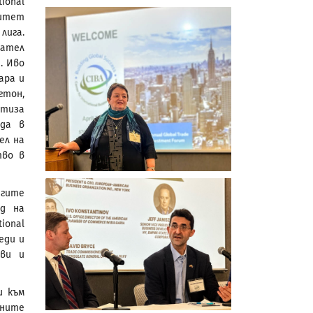
ional
ситет
 лига.
вател
. Иво
ара и
гтон,
ртиза
еда в
ел на
тво в
игите
од на
ional
еди и
иви и
и към
лните