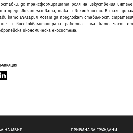
 доставки, до трансформиращата роля на изкуствения интел
кто предизвикателствата, така и възможности. В тази дина
ави като България могат да предложат стабилност, стратеги
ране и висококвалифицирана работна сила като част от
вропейска икономическа екосистема.
УБЛИКАЦИЯ
acebook
LinkedIn
ЛА НА МВНР
ПРИЕМНА ЗА ГРАЖДАНИ