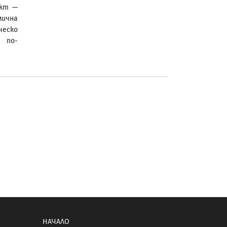
ект —
мична
ческо
 по-
НАЧАЛО