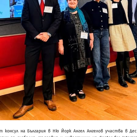
т консул на България в Ню Йорк Ангел Ангелов участва в Де