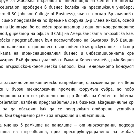
рум за глобална търговия и инвестиции на Center for Internat
cceleration, проведен в бизнес колежа на престижния универ
ornell SC Johnson College of Business), член на т.нар. Бръшлянова
е силно представена по време на форума. Д-р Елена Янкова, осно
т на Центъра, бе основен организатор и един от модераторите
ов, директор на офиса в САЩ на Американската търговска кам
овски представител към посолството на България във Вашин
то панелист и допринесе съществено към дискусиите с експе
ката на транснационалния бизнес и инвестиционната ср
ългария. Във форума участва и Емилия Керестелиева, ръководит
о търговско-икономически въпроси към Генералното консулс
на засилено геополитическо напрежение, фрагментация на вер
ки и бързи технологични промени, форумът събра, по пов
одишнина от създаването от д-р Янкова на Center for Internat
cceleration, изявени представители на бизнеса, академичните ср
, за да обсъдят как да се поддържат отворени, устойч
и към бъдещето рамки за търговия и инвестиции.
а мнения в рамките на панелите — от многостранни подход
стта на търговията, през преструктурирането на глоба