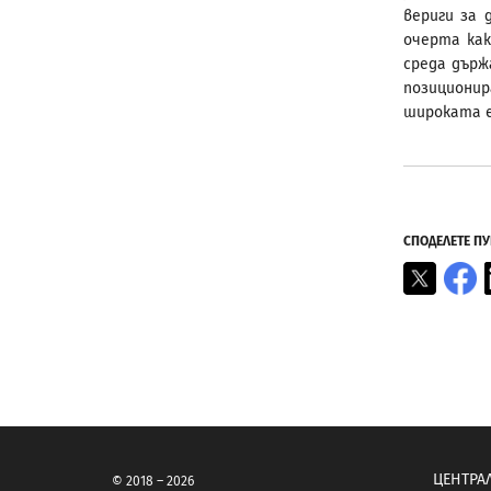
вериги за
очерта ка
среда държ
позициони
широката е
СПОДЕЛЕТЕ П
X
F
ЦЕНТРА
© 2018 – 2026