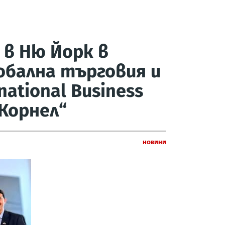
 в Ню Йорк в
обална търговия и
national Business
„Корнел“
Новини