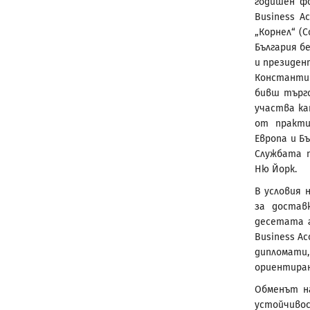
годишен фо
Business A
„Корнел“ (C
България б
и президен
Константин
бивш търг
участва ка
от практи
Европа и Б
Службата п
Ню Йорк.
В условия 
за достав
десетата г
Business A
дипломати
ориентиран
Обменът н
устойчиво