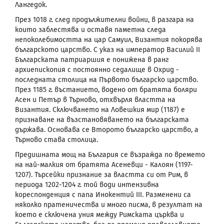
Лангедок.
През 1018 г. след продължителни войни, в разгара на
които заблестява и оставя паметна следа
непоколебимостта на цар Самуил, Византия покорява
българското царство. С указ на император Василий
II
Българската патриаршия е понижена в ранг
архиепископия с постоянно седалище в Охрид -
последната столица на Първото българско царство.
През 1185 г. въстанието, водено от братята боляри
Асен и Петър в Търново, отхвърля властта на
Византия. Сключването на Ловешкия мир (1187) е
признаване на възстановяването на българската
държава. Основава се Второто българско царство, а
Търново става столица.
Предишната мощ на България се възражда по времето
на най-малкия от братята Асеневци - Калоян (1197-
1207). Търсейки признание за властта си от Рим, в
периода 1202-1204 г. той води интензивна
кореспонденция с папа Инокентий III. Разменени са
няколко пратеничества и много писма, в резултат на
което е сключена уния между Римската църква и