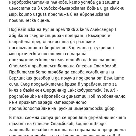
недоброжелателни планове, като успява да защити
целостта си в Сръбско-българската война и да сключи
мир, който издига престижа ѝ на европейската
политическа сцена.
Под натиска на Русия през 1886 г. княз Александър
I
абдикира след инспириран преврат и България е
изправена пред опасността да разпилее
постигнатото обединение. Задачата да укрепят
монархическия институт се пада на
дипломатическите усилия отново на Константин
Стоилов и правителството на Стефан Стамболов.
Правителството трябва да спазва условията на
Берлинския договор и да получи подкрепа от Великите
сили. След продължителна криза в управлението за
княз е възкачен Фердинанд Сакскобурготски (1887) -
родственик на европейски династии. Той първоначално
не е признат заради категоричното
противопоставяне на руския императорски двор.
В тази сложна ситуация се проявява държавническият
талант на Стефан Стамболов, който твърдо
защитава независимостта на страната и предприема
решителни мерки, за да укрепи институциите и във