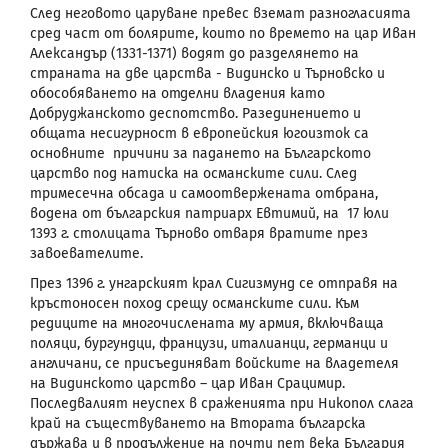
След неговото царуване превес вземат разногласията
сред част от болярите, които по времето на цар Иван
Александър (1331-1371) водят до разделянето на
страната на две царства - Видинско и Търновско и
обособяването на отделни владения като
Добруджанското деспотство. Разединението и
общата несигурност в европейския югоизток са
основните причини за падането на Българското
царство под натиска на османските сили. След
тримесечна обсада и самоотвержената отбрана,
водена от българския патриарх Евтимий, на 17 юли
1393 г. столицата Търново отваря вратите през
завоевателите.
През 1396 г. унгарският крал Сигизмунд се отправя на
кръстоносен поход срещу османските сили. Към
редиците на многочислената му армия, включваща
поляци, бургундци, французи, италианци, германци и
англичани, се присъединяват войските на владетеля
на Видинското царство – цар Иван Срацимир.
Последвалият неуспех в сраженията при Никопол слага
край на съществуването на Втората българска
държава и в продължение на почти пет века България