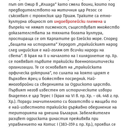
път от Омир в „Илиада“ като смели воини, които под
предводителството на митичния цар Резос се
съюзяват с троянския цар Приам. Траките са етно-
културна общност от
индоевропейски племена
и
въпреки че нямат писменост, съществуват множество
доказателствата за тяхната богата култура,
простираща се от Карпатите до Егейско море. Според
„бащата на историята“ Херодот „тракийският народ
след индийския е най-голям от всички народи на
света“. В края на II и началото на I хилядолетие пр. Хр.
се появяват първите тракийски военнополитически
организации. Те се основават на „тракийската
орфическа доктрина“, по силата на която царят е
върховен жрец и божествен посредник. Най-
многобройни са сведенията за Одриското царство.
Първият негов известен от историческите извори
владетел е цар Терес
I
(края на
VI
в. пр. Хр. – ок. 448 г. пр.
Хр.). Поради значителното си богатство и мащаби то
е най-известното тракийско държавно обединение на
територията на днешна България. Забележителен
разцвет одриската династия преживява при
управлението на Котис
I
(383–359 г. пр. Хр.), проявил се