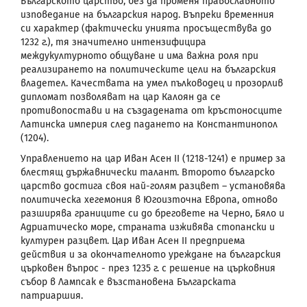
Българското царство, без да променя православното
изповедание на българския народ. Въпреки временния
си характер (фактически унията просъществува до
1232 г.), тя значително интензифицира
междукултурното общуване и има важна роля при
реализирането на политическите цели на българския
владетел. Качествата на умел пълководец и прозорлив
дипломат позволяват на цар Калоян да се
противопостави и на създадената от кръстоносците
Латинска империя след падането на Константинопол
(1204).
Управлението на цар Иван Асен
II
(1218-1241) е пример за
блестящ държавнически талант. Второто българско
царство достига своя най-голям разцвет – установява
политическа хегемония в Югоизточна Европа, отново
разширява границите си до бреговете на Черно, Бяло и
Адриатическо море, страната изживява стопански и
културен разцвет. Цар Иван Асен
II
предприема
действия и за окончателното уреждане на българския
църковен въпрос - през 1235 г. с решение на църковния
събор в Лампсак е възстановена Българската
патриаршия.