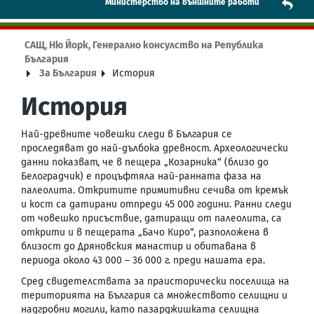
Mинистерство на външните работи
САЩ, Ню Йорк, Генерално консулство на Република
България
За България
История
История
Най-древните човешки следи в България се
проследяват до най-дълбока древност. Археологически
данни показват, че в пещера „Козарника“ (близо до
Белоградчик) е процъфтяла най-ранната фаза на
палеолита. Откритите примитивни сечива от кремък
и кост са датирани отпреди 45 000 години. Ранни следи
от човешко присъствие, датиращи от палеолита, са
открити и в пещерата „Бачо Киро“, разположена в
близост до Дряновския манастир и обитавана в
периода около 43 000 – 36 000 г. преди нашата ера.
Сред свидетелствата за праисторически поселища на
територията на България са множеството селищни и
надгробни могили, като пазарджишката селищна