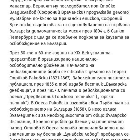
манастир. Верният му последовател поп Стойко
Владиславов (Софроний Врачански) продължава делото
му.
Избран по-късно за Врачански епископ, Софроний
Врачански съдейства за осъществяването на първата
българска дипломатическа мисия през 1804 г. в Санкт
Петербург с
цел да се привлече подкрепа за каузата за
освобождение на България.
През 50-те и 60-те години на
XIX
век усилията
прерастват в организирано национално-
освободително движение. Началото на
революционните борби се свързва с делото на Георги
Стойков Раковски (1821-1867). Забележителен писател и
публицист, през 1855 г. той издава вестник „Българска
дневница“, а през 1857 г. печата и революционната си
поема „Предвестник Горского пътника” („Горски
пътник“). В Одеса Раковски изготвя своя Първи план за
освобождението на България (1858). В него излага
възгледите си за необходимостта от общо българско
въстание, в което трябва да вземе участие целият
народ. Отново в Одеса започва отпечатването и на
знаменития му вестник „Дунавски лебед“, превърнал се