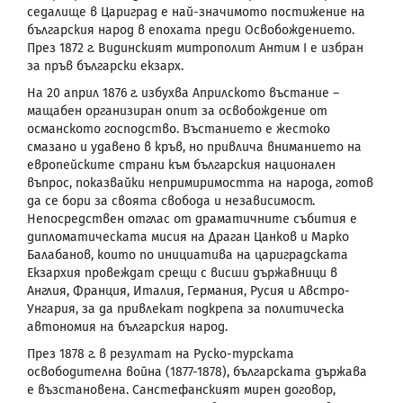
седалище в Цариград е най-значимото постижение на
българския народ в епохата преди Освобождението.
През 1872 г. Видинският митрополит Антим I е избран
за пръв български екзарх.
На 20 април 1876 г. избухва Априлското въстание –
мащабен организиран опит за освобождение от
османското господство. Въстанието е жестоко
смазано и удавено в кръв, но привлича вниманието на
европейските страни към българския национален
въпрос, показвайки непримиримостта на народа, готов
да се бори за своята свобода и независимост.
Непосредствен отглас от драматичните събития е
дипломатическата мисия на Драган Цанков и Марко
Балабанов, които по инициатива на цариградската
Екзархия провеждат срещи с висши държавници в
Англия, Франция, Италия, Германия, Русия и Австро-
Унгария, за да привлекат подкрепа за политическа
автономия на българския народ.
През 1878 г. в резултат на Руско-турската
освободителна война (1877-1878), българската държава
е възстановена. Санстефанският мирен договор,