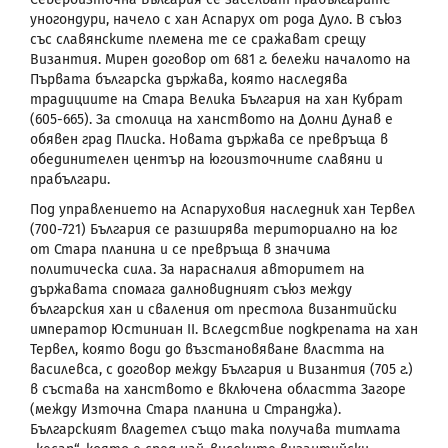
уногондури, начело с хан Аспарух от рода Дуло. В съюз
със славянските племена те се сражават срещу
Византия. Мирен договор от 681 г. бележи началото на
Първата българска държава, която наследява
традициите на Стара Велика България на хан Кубрат
(605-665).
За столица на ханството на Долни Дунав е
обявен град Плиска. Новата държава се превръща в
обединителен център на югоизточните славяни и
прабългари.
Под управлението на Аспаруховия наследник хан Тервел
(700-721) България се разширява териториално на юг
от Стара планина и се превръща в значима
политическа сила. За нарасналия авторитет на
държавата спомага далновидният съюз между
българския хан и сваления от престола византийски
император Юстиниан
II
. Вследствие подкрепата на хан
Тервел, която води до възстановяване властта на
василевса, с договор между България и Византия (705 г.)
в състава на ханството е включена областта Загоре
(между Източна Стара планина и Странджа).
Българският владетел също така получава титлата