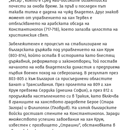
„кесар“, която е сред най-високите византийски
почести за онова време. За пръв и последен път
такава титла е дадена на чужд владетел. Друг знаков
момент от управлението на хан Тервел е
отблъскването на арабската обсада на
Константинопол (717-718), което запазва целостта на
християнския свят.
Забележителен е процесът на стабилизиране на
българската държава под управлението на хан Крум
(803-814), който остава в историята като блестящ
държавник, реформатор и законотворец. Той поставя
началото на нова владетелска династия и предприема
първия военен поход на северозапад. В резултат през
803-805 г. към България са присъединени областите
Банат и Трансилвания. През пролетта на 809 г. хан
Крум превзема Сердика (днешна София), а през 812 г.
продължава настъплението си в Тракия, като включва
в границите на ханството градовете Берое (Стара
Загора) и Филипопол (Пловдив). На изток българските
войски достигат стените на Константинопол. Заради
множеството успешни завоевания на хан Крум,
известен с прозвището „Страшни“, обстановката в