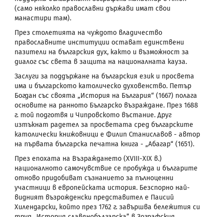
(само няколко православни държави имат свои
манастири там).
През столетията на чуждото владичество
православните институции остават единствени
пазители на българския дух, както и възможност за
диалог със света в защита на националната кауза.
Заслуги за поддържане на българския език и просвета
има и българското католическо духовенство. Петър
Богдан със своята „История на България“ (1667) полага
основите на ранното Българско възраждане. През 1688
г. той подготвя и Чипровското въстание. Друг
изтъкнат радетел за просветата сред българските
католически книжовници е Филип Станиславов - автор
на първата българска печатна книга - „Абагар“ (1651).
През епохата на Възраждането (XVIII-XIX в.)
националното самочувствие се пробужда и българите
отново придобиват съзнанието за пълноценни
участници в европейската история. Безспорно най-
видният възрожденски представител е Паисий
Хилендарски, който през 1762 г. завършва бележития си
труд „История славянобългарска” в Зографския