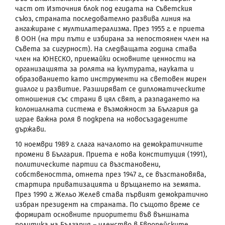
част от Източния блок под егидата на Съветския
съюз, страната последователно развива линия на
ангажиране с мултилатерализма. През 1955 г. е приета
в ООН (на три пъти е избирана за непостоянен член на
Съвета за сигурност). На следващата година става
член на ЮНЕСКО, приемайки основните ценности на
организацията за ролята на културата, науката и
образованието като инструменти на световен мирен
диалог и развитие. Разширяват се дипломатическите
отношения със страни в цял свят, а разпадането на
колониалната система е възможност за България да
играе важна роля в подкрепа на новосъздадените
държави.
10 ноември 1989 г. слага началото на демократичните
промени в България. Приета е нова конституция (1991),
политическите партии са възстановени,
собствеността, отнета през 1947 г., се възстановява,
стартира приватизацията и връщането на земята.
През 1990 г. Жельо Желев става първият демократично
избран президент на страната. По същото време се
формират основните приоритети във външната
политика на България – членство в Европейските