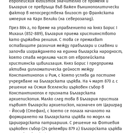
европейския югоизток значително се променя и
България се превръща във важен външнополитически
фактор в непосредствена близост до Франкската
империя на Карл Велики (на северозапад).
През 864 г., по време на управлението на княз Борис I
Михаил (852-889), България приема християнството
като държавна религия. С това се премахват
оставащите различия между прабългари и славяни и
започва изграждането на единна българска народност,
която става неделима част от европейската
християнска цивилизация. Княз Борис I предприема
активна дипломатическа дейност между
Константинопол и Рим, с която успява да постигне
учредяване на Българската църква. На 4 март 870 г. с
решение на Осмия вселенски църковен събор в
Константинопол е призната Българската
архиепископия. Малко след това в България пристига
първият български архиепископ, назначен от Цариград
- Йосиф (Стефан), с което се полага началото на
формирането на Българската църква по модел на
Цариградската патриаршия. С решение на Фотиевия
църковен събор (24 декември 879 г.) Българската църква