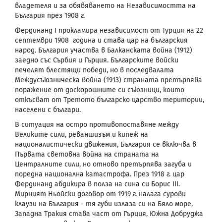
владетеля и за обявяването на Независимостта на
България през 1908 г.
Фердинанд
I
прокламира независимост от Турция на 22
септември 1908 година и става цар на българския
народ. България участва в Балканската война (1912)
заедно със Сърбия и Гърция. Българските войски
печелят блестящи победи, но в последвалата
Междусъюзническа война (1913) страната претърпява
поражение от доскорошните си съюзници, които
откъсват от Третото българско царство територии,
населени с българи.
В ситуация на остро противопоставяне между
Великите сили, реваншизъм и кипеж на
националистически движения, България се включва в
Първата световна война на страната на
Централните сили, но отново претърпява загуба и
поредна национална катастрофа. През 1918 г. цар
Фердинанд абдикира в полза на сина си Борис
III
.
Мирният Ньойски договор от 1919 г. налага сурови
клаузи на България - тя губи излаза си на Бяло море,
Западна Тракия става част от Гърция, Южна Добруджа