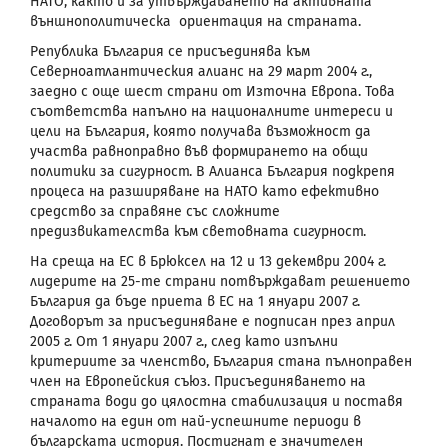
НАТО, както и за утвърждаването на активната
външнополитическа ориентация на страната.
Република България се присъединява към
Северноатлантическия алианс на 29 март 2004 г.,
заедно с още шест страни от Източна Европа. Това
съответства напълно на националните интереси и
цели на България, която получава възможност да
участва равноправно във формирането на общи
политики за сигурност. В Алианса България подкрепя
процеса на разширяване на НАТО като ефективно
средство за справяне със сложните
предизвикателства към световната сигурност.
На среща на ЕС в Брюксел на 12 и 13 декември 2004 г.
лидерите на 25-те страни потвърждават решението
България да бъде приета в ЕС на 1 януари 2007 г.
Договорът за присъединяване е подписан през април
2005 г. От 1 януари 2007 г., след като изпълни
критериите за членство, България стана пълноправен
член на Европейския съюз. Присъединяването на
страната води до цялостна стабилизация и поставя
началото на един от най-успешните периоди в
българската история. Постигнат е значителен