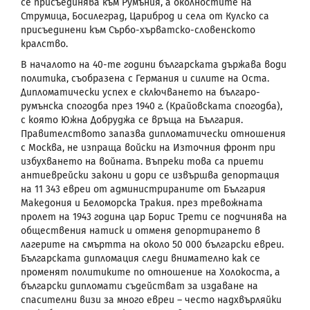
се присъединява към Румъния, а околностите на
Струмица, Босилеград, Цариброд и села от Кулско са
присъединени към Сърбо-хърватско-словенското
кралство.
В началото на 40-те години българската държава води
политика, съобразена с Германия и силите на Оста.
Дипломатически успех е сключването на българо-
румънска спогодба през 1940 г. (Крайовската спогодба),
с която Южна Добруджа се връща на България.
Правителството запазва дипломатически отношения
с Москва, не изпраща войски на Източния фронт при
избухването на войната. Въпреки това са приети
антиеврейски закони и дори се извършва депортация
на 11 343 евреи от администрираните от България
Македония и Беломорска Тракия. през тревожната
пролет на 1943 година цар Борис Трети се подчинява на
обществения натиск и отменя депортирането в
лагерите на смъртта на около 50 000 български евреи.
Българската дипломация следи внимателно как се
променят политиките по отношение на Холокоста, а
български дипломати съдействат за издаване на
спасителни визи за много евреи – често надхвърляйки