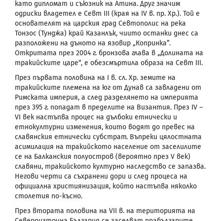
като дипломат и съюзник на Атина. Друг значим
одриски владетел е Севт
III
(кр
a
я на
IV
в. пр. Хр.). Той е
основателят на царския град Севтополис на река
Тонзос
(Тунджа) край Казанлък, чиито останки днес са
разположени на дъното на язовир „Копринка”.
Откритата през 2004 г. бронзова глава в „Долината на
тракийските царе“, е обезсмъртила образа на Севт
III
.
През първата половина на I в. сл. Хр. земите на
тракийските племена на юг от Дунав са завладени от
Римската империя, а след разделянето на империята
през 395 г. попадат в пределите на Византия. През
IV
–
VI
век настъпва процес на дълбоки етнически и
етнокултурни изменения, които водят до превес на
славянския етнически субстрат. Въпреки цялостната
асимилация на тракийското население от заселилите
се на Балканския полуостров (вероятно през
V
век)
славяни, тракийското културно наследство се запазва.
Негови черти са съхранени дори и след процеса на
официална християнизация, който настъпва няколко
столетия по-късно.
През втората половина на
VII
в. на територията на
Североизточна България се заселват прабългарите