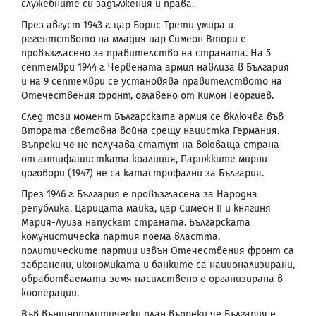
служебните си задължения и права.
През август 1943 г. цар Борис Трети умира и
регентството на младия цар Симеон Втори е
провъзгласено за правителство на страната. На 5
септември 1944 г. Червената армия навлиза в България
и на 9 септември се установява правителството на
Отечествения фронт, оглавено от Кимон Георгиев.
След този момент Българската армия се включва във
Втората световна война срещу нацистка Германия.
Въпреки че не получава статут на воюваща страна
от антифашистката коалиция, Парижките мирни
договори (1947) не са катастрофални за България.
През 1946 г. България е провъзгласена за Народна
република. Царицата майка, цар Симеон ІІ и княгиня
Мария-Луиза напускат страната. Българската
комунистическа партия поема властта,
политическите партии извън Отечествения фронт са
забранени, икономиката и банките са национализирани,
обработваемата земя насилствено е организирана в
кооперации.
Във външнополитически план въпреки че България е