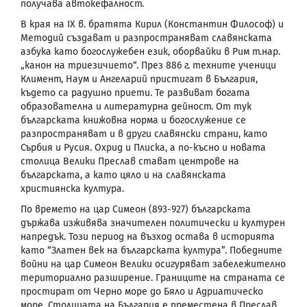
получава автокефалност.
В края на ІХ в. братята Кирил (Константин Философ) и
Методий създават и разпространяват славянската
азбука като богослужебен език, оборвайки в Рим т.нар.
„канон на триезичието“. През 886 г. техните ученици
Климент, Наум и Ангеларий пристигат в България,
където са радушно приети. Те развиват богата
образователна и литературна дейност. От тук
българската книжовна норма и богослужение се
разпространяват и в други славянски страни, като
Сърбия и Русия. Охрид и Плиска, а по-късно и новата
столица Велики Преслав стават центрове на
българската, а като цяло и на славянската
християнска култура.
По времето на цар Симеон (893-927) българската
държава изживява значителен политически и културен
напредък. Този период на възход остава в историята
като “Златен век на българската култура”. Победните
войни на цар Симеон Велики осигуряват забележително
териториално разширение. Границите на страната се
простират от Черно море до Бяло и Адриатическо
море. Столицата на България е преместена в Преслав,