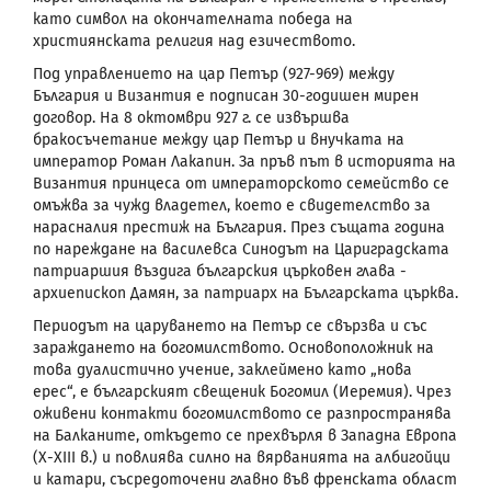
като символ на окончателната победа на
християнската религия над езичеството.
Под управлението на цар Петър (927-969) между
България и Византия е подписан 30-годишен мирен
договор. На 8 октомври 927 г. се извършва
бракосъчетание между цар Петър и внучката на
император Роман Лакапин. За пръв път в историята на
Византия принцеса от императорското семейство се
омъжва за чужд владетел, което е свидетелство за
нарасналия престиж на България. През същата година
по нареждане на василевса Синодът на Цариградската
патриаршия въздига българския църковен глава -
архиепископ Дамян, за патриарх на Българската църква.
Периодът на царуването на Петър се свързва и
със
зараждането на богомилството. Основоположник на
това дуалистично учение, заклеймено като „нова
ерес“, е българският свещеник Богомил (Иеремия). Чрез
оживени контакти богомилството се разпространява
на Балканите, откъдето се прехвърля в Западна Европа
(Х-
XIII
в.) и повлиява силно на вярванията на албигойци
и катари, съсредоточени главно във френската област