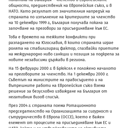
общности, предшественик на Европейския съюз, и в
НАТО. Като резултат от значителния напредък на
страната по изпълнение на критериите за членство
на 10 декември 1999 г., България получава покана за
започване на преговори за присъединяване към ЕС.
Това е времето на тежките конфликти при
разпадането на Югославия, в които страната играе
ролята на стабилизиращ фактор, спазвайки приетите
на международно ниво санкции и позиция за подкрепа за
новите независими държави в региона.
На 15 февруари 2000 г. в Брюксел е положено началото
на преговорите за членство. На 1 декември 2000 г.
Съветът на министрите на правосъдието и на
вътрешните работи на Европейския съюз взема
решение за безусловно изваждане на България от
негативния визов списък.
През 2004 г. страната поема Ротационното
председателство на Организацията за сигурност и
сътрудничество в Европа (ОССЕ), което е важен
елемент от процесите на присъединяване към ЕС и