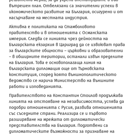
вътрешен план. Отбелязани са значителни успехи в
икономическото развитие на България, осигурено и от
насърчаване на местната индустрия.
Активна е политиката на Стамболовото
правителство и в отношенията с Османската
империя. Следва се линията чрез дейността на
Българската екзархия в Цариград да се извоюват права
за българските общности – църковни и образователни
– в обширните територии, останали извън пределите
на България. Това е основополагаща линия на
българската дипломация още от Търновската
конституция, според която външнополитическото
ведомство се нарича Министерство на външните
работи и изповеданията.
Правителството на Константин Стоилов продължава
линията на отстояване на независимостта, успява да
подобри отношенията с Русия, развива отношенията
със съседните страни. Реализира се и първото
разширяване на мрежата от дипломатически
представителства на България. Подготвени са
дипломатическите възможности за признаване на