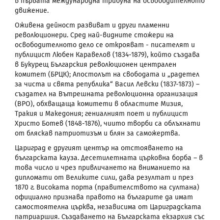
в първата международна трибуна на освободителното
движение.
Оживена дейност развиват и други пламенни
революционери. Сред най-видните стожери на
освободителното дело се открояват - писателят и
публицист Любен Каравелов (1834-1879), който създава
в Букурещ Българския революционен централен
комитет (БРЦК); Апостолът на свободата и „радетел
за чиста и свята република“ Васил Левски (1837-1873) –
създател на Вътрешната революционна организация
(ВРО), обхващаща комитети в областите Мизия,
Тракия и Македония; гениалният поет и публицист
Христо Ботев (1848-1876), чиито творби са облъхнати
от бляскав патриотизъм и блян за саможертва.
Цариград
е другият център на отстояването на
българската кауза. Десетилетната църковна борба – в
това число и чрез привличането на вниманието на
дипломати от Великите сили, дава резултат и през
1870 г. Високата порта (правителството на султана)
официално признава правото на българите да имат
самостоятелна църква, независима от Цариградската
патриаршия. Създаването на Българската екзархия със