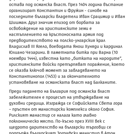
остава под османска власт. През 1404 година въстание
организират Константин и Фружин - синове на
последните български владетели Иван Срацимир и Иван
Шишман. Друг значим епизод от борбата за
освобождение на християнските земи е
настъплението на кръстоносната армия
под
предводителството на полско-унгарския крал
Владислав
III Ягело,
воеводата Янош Хуняди
и кардинал
Юлиано Чезарини. В паметната битка при Варна (10
ноември 1444), известна като „битката на народите“,
християнските войски претърпяват поражение, което
се оказва ключов момент за завладяването на
Константинопол (1453) и за окончателното
установяване на османската власт над Балканите.
Преди падането на България под османска власт
забележителен е процесът на утвърждаване на
духовни средища. Изгражда се Софийската Света гора
– пръстен от манастирски комплекси около София.
Рилският манастир се налага като главно
поклонническо място. По-късно през
XVIII
век с
щедрото дарителство на български търговци се
поддържа българският Зографски манастир в Атон