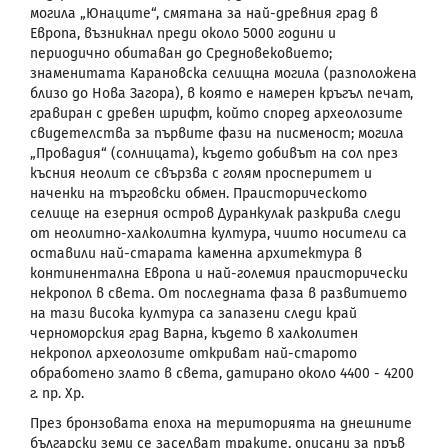
могила „Юнаците“, смятана за най-древния град в
Европа, възникнал преди около 5000 години и
периодично обитаван до Средновековието;
знаменитата Карановска селищна могила (разположена
близо до Нова Загора), в която е намерен кръгъл печат,
гравиран с древен шрифт, който според археолозите
свидетелства за първите фази на писменост; могила
„Провадия“ (солницата), където добивът на сол през
късния неолит се свързва с голям просперитет и
наченки на търговски обмен.
Праисторическото
селище на езерния остров Дуранкулак разкрива следи
от неолитно-халколитна култура, чиито носители са
оставили най-старата каменна архитектура в
континентална Европа и най-големия праисторически
некропол в света. От последната фаза в развитието
на тази висока култура са запазени следи край
черноморския град Варна, където в халколитен
некропол археолозите откриват най-старото
обработено злато в света, датирано около 4400 - 4200
г. пр. Хр.
През бронзовата епоха на територията на днешните
български земи се заселват траките, описани за пръв