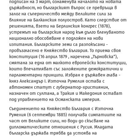
подписан на 3 март, ознаменува началото на новата
държавност, но българският въпрос се превръща в
залог на съперничество между Великите сили за
влияние на Балканския полуостров. Като следствие от
решенията, взети на Берлинския конгрес (1878),
устремът на българския народ към дълго бленуваното
национално обособяване е подложен на нови
изпитания. Българските земи са разпокъсани -
провъзгласено е Княжество България. То приема своя
конституция (16 април 1879 , наречена „Търновска“),
смятана за една от малкото европейски конституции,
които впечатляват със заложените демократични и
парламентарни принципи. Избран е държавен глава -
княз Александър
I
. Източна Румелия остава с
автономен статут с губернатор-християнин,
назначен от султана, а Тракия и Македония остават
под управлението на Османската империя.
Съединението
на Княжество България с Източна
Румелия (6 септември 1885) получава симпатиите на
част от Великите сили, но води до скъсване на
дипломатическите отношения с Русия. Младата
българска държава трябва да устоява на