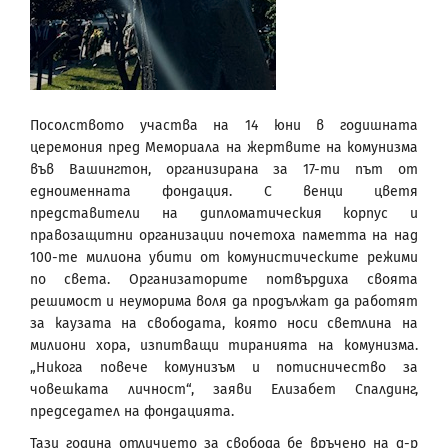
Посолството участва на 14 юни в годишната
церемония пред Мемориала на жертвите на комунизма
във Вашингтон, организирана за 17-ти път от
едноименната фондация. С венци цветя
представители на дипломатическия корпус и
правозащитни организации почетоха паметта на над
100-те милиона убити от комунистическите режими
по света. Организаторите потвърдиха своята
решимост и неуморима воля да продължат да работят
за каузата на свободата, която носи светлина на
милиони хора, изпитващи тиранията на комунизма.
„Никога повече комунизъм и потисничество за
човешката личност“, заяви Елизабет Спалдинг,
председател на фондацията.
Тази година отличието за свобода бе връчено на д-р