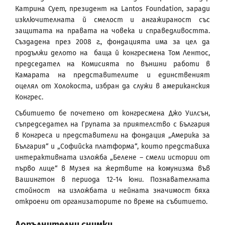
Катрина Сует, президент на Lantos Foundation, заради
изключителната й смелост и ангажираност със
защитата на правата на човека и справедливостта.
Създадена през 2008 г., фондацията има за цел да
продължи делото на баща й конгресмена Том Лeнтос,
председател на Комисията по външни работи в
Камарата на представителите и единственият
оцелял от Холокоста, избран да служи в американския
Конгрес.
Събитието бе почетено от конгресмена Джо Уилсън,
съпредседател на Групата за приятелство с България
в Конгреса и представители на фондация „Америка за
България“ и „Софийска платформа“, които представиха
интерактивната изложба „Белене – смели истории от
първо лице“ в Музея на жертвите на комунизма във
Вашингтон в периода 12-14 юни. Познавателната
стойност на изложбата и нейната значимост бяха
откроени от организаторите по време на събитието.
Допълнителни снимки