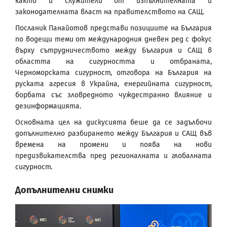
както и служители от изпълнителната и
законодателната власт на правителството на САЩ.
Посланик Панайотов представи позициите на България
по водещи теми от международния дневен ред с фокус
върху сътрудничеството между България и САЩ в
областта на сигурността и отбраната,
Черноморската сигурност, отговора на България на
руската агресия в Украйна, енергийната сигурност,
борбата със зловредното чуждестранно влияние и
дезинформацията.
Основната цел на дискусията беше да се задълбочи
допълнително разбирането между България и САЩ във
времена на промени и поява на нови
предизвикателства пред регионалната и глобалната
сигурност.
Допълнителни снимки