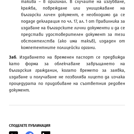
такива – в оригинал. В случаите на изгубване,
кражба, повреждане или унищожаване на
български личен документ, е необходимо да се
подаде декларация по чл. 17, ал. 1 от Правилника за
издаване на българските лични документи и да се
представи удостоверителен документ за тези
обстоятелства (ако има такъв), издаден от
компетентните полицейски органи.
Заб
. Издаването на временен паспорт се предвижда
като форма за облекчаване завръщането на
българския гражданин, когато времето за заявка,
издаване и получаване не позволява лицето да изчака
процедурата по придобиване на съответния редовен
документ.
СПОДЕЛЕТЕ ПУБЛИКАЦИЯ