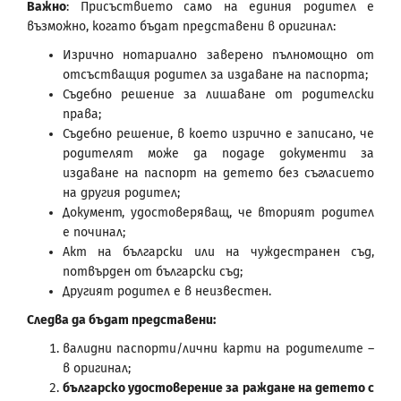
Важно
: Присъствието само на единия родител е
възможно, когато бъдат представени в оригинал:
Изрично нотариално заверено пълномощно от
отсъстващия родител за издаване на паспорта;
Съдебно решение за лишаване от родителски
права;
Съдебно решение, в което изрично е записано, че
родителят може да подаде документи за
издаване на паспорт на детето без съгласието
на другия родител;
Документ, удостоверяващ, че вторият родител
е починал;
Акт на български или на чуждестранен съд,
потвърден от български съд;
Другият родител е в неизвестен.
Следва да бъдат представени:
валидни паспорти/лични карти на родителите –
в оригинал;
българско удостоверение за раждане на детето с