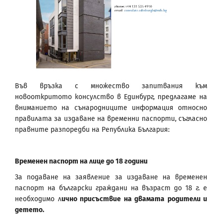
Във връзка с множество запитвания към
новооткритото консулство в Единбург, предлагаме на
вниманието на сънародниците информация относно
правилата за издаване на временни паспорти, съгласно
правните разпоредби на Република България:
Временен паспорт на лице до 18 години
За подаване на заявление за издаване на временен
паспорт на български граждани на възраст до 18 г. е
необходимо л
ично присъствие на двамата родители и
детето.