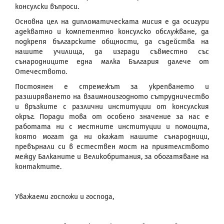
консулски въпроси.
Основна цел на дипломатическата мисия е да осигури
адекватно и компетентно консулско обслужване, да
подкрепя българските общности, да съдейства на
нашите училища, да изгради съвместно със
сънародниците една малка България далече от
Отечеството.
Постоянен е стремежът за укрепването и
разширяването на взаимноизгодното сътрудничество
и връзките с различни институции от консулския
окръг. Поради това от особено значение за нас е
работата ни с местните институции и помощта,
която могат да ни окажат нашите сънародници,
превърнали си в естествен мост на приятелството
между Балканите и Великобритания, за обогатяване на
контактите.
Уважаеми госпожи и господа,