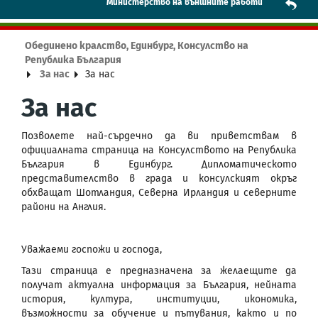
Mинистерство на външните работи
Обединено кралство, Единбург, Консулство на
Република България
За нас
За нас
За нас
Позволете най-сърдечно да ви приветствам в
официалната страница на Консулството на Република
България в Единбург. Дипломатическото
представителство в града и консулският окръг
обхващат Шотландия, Северна Ирландия и северните
райони на Англия.
Уважаеми госпожи и господа,
Тази страница е предназначена за желаещите да
получат актуална информация за България, нейната
история, култура, институции, икономика,
възможности за обучение и пътувания, както и по