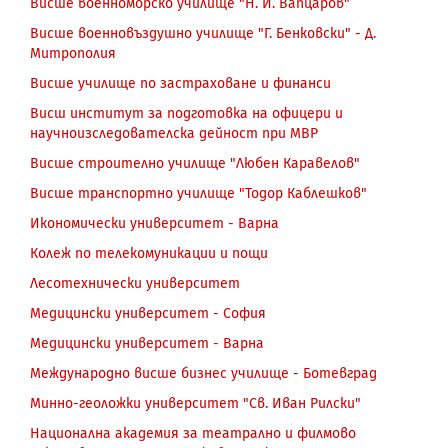
Висше военноморско училище "Н. Й. Вапцаров"
Висше военновъздушно училище "Г. Бенковски" - Д.
Митрополия
Висше училище по застраховане и финанси
Висш институт за подготовка на офицери и
научноизследователска дейност при МВР
Висше строително училище "Любен Каравелов"
Висше транспортно училище "Тодор Каблешков"
Икономически университет - Варна
Колеж по телекомуникации и пощи
Лесотехнически университет
Медицински университет - София
Медицински университет - Варна
Международно висше бизнес училище - Ботевград
Минно-геоложки университет "Св. Иван Рилски"
Национална академия за театрално и филмово