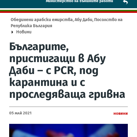
Mинистерство на външните работи
Обединени арабски емирства, Абу Даби, Посолство на
Република България
Новини
Българите,
пристигащи в Абу
Даби – с PCR, под
карантина и с
проследяваща гривна
05 Май 2021
Новини