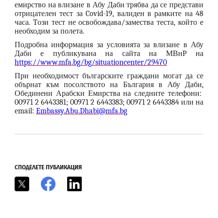
емирство на влизане в Абу Даби трябва да се представи
отрицателен тест за Covid-19, валиден в рамките на 48
часа. Tози тест не освобождава/замества теста, който е
необходим за полета.
Подробна информация за условията за влизане в Абу
Даби е публикувана на сайта на МВнР на
https://www.mfa.bg/bg/situationcenter/29470
При необходимост българските граждани могат да се
обърнат към посолството на България в Абу Даби,
Обединени Арабски Емирства на следните телефони:
00971 2 6443381; 00971 2 6443383; 00971 2 6443384 или на
еmail:
Embassy.Abu.Dhabi@mfa.bg
СПОДЕЛЕТЕ ПУБЛИКАЦИЯ
X
Facebook
LinkedIn