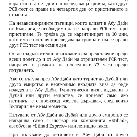
карантина за пет дни с проследяваща гривна, като друг
PCR-тест се прави на четвъртия ден от пристигането в
страната.
На неваксинираните пътници, които влизат в Абу Даби
от България, е необходимо да се направи PCR тест при
пристигане. Те трябва да се карантинират за 10 дни,
като им се поставя проследяваща гривна и им се прави
друг PCR тест на осмия ден.
Остава задължително изискването за представяне преди
всеки полет до и от Абу Даби на отрицателен PCR тест,
направен в рамките на последните 72 часа преди
пътуването.
Ако се пътува през Абу Даби като турист до Дубай или
друго емирство е необходимо входната виза да бъде
издадена в Абу Даби. Туристически визи, издадени в
Дубай или други емирства, се приемат само, ако
пътникът е с произход «зелена държава», сред които
България не е към момента.
Пътуване от Абу Даби до Дубай или друго емирство се
извършва само с шофьор на компанията «Etihad»,
автобус на «Etihad Express» или летищно такси.
При пътуване до летището в Абу Даби от друго