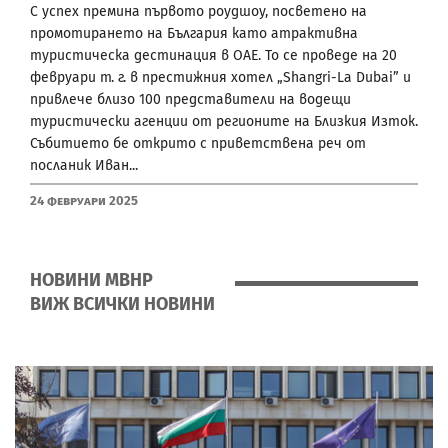
С успех премина първото роудшоу, посветено на
промотирането на България като атрактивна
туристическа дестинация в ОАЕ. То се проведе на 20
февруари т. г. в престижния хотел „Shangri-La Dubai” и
привлече близо 100 представители на водещи
туристически агенции от регионите на Близкия Изток.
Събитието бе открито с приветствена реч от
посланик Иван...
24 Февруари 2025
НОВИНИ МВНР
ВИЖ ВСИЧКИ НОВИНИ