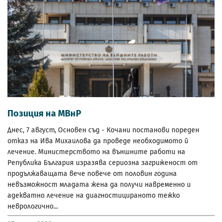
Позиция на МВнР
Днес, 7 август, Основен съд - Кочани постанови пореден
отказ на Ива Михаилова да проведе необходимото й
лечение. Министерството на външните работи на
Република България изразява сериозна загриженост от
продължаващата вече повече от половин година
невъзможност младата жена да получи навременно и
адекватно лечение на диагностицираното тежко
неврологично...