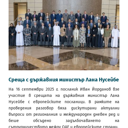
Среща с държавния министър Лана Нусейбе
На 16 септември 2025 г. посланик Иван Йорданов взе
участие в срещата на държавния министър Лана
Нусейбе с европейските посланици. В рамките на
проведения разговор бяха дискутирани актуални
въпроси от регионалния и международен дневен ред и
беше обсъдено задълбочаването на
сътрудничеството между ОАЕ и европейските страни.