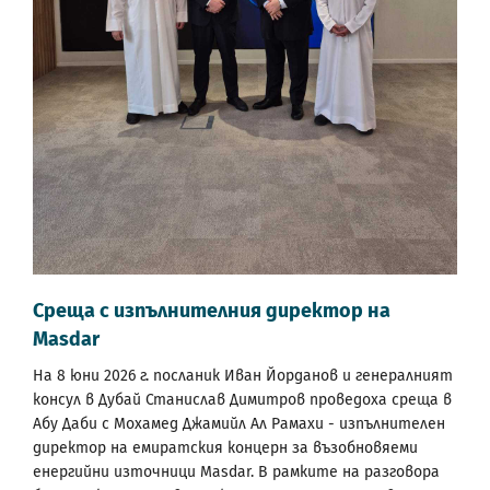
Среща с изпълнителния директор на
Masdar
На 8 юни 2026 г. посланик Иван Йорданов и генералният
консул в Дубай Станислав Димитров проведоха среща в
Абу Даби с Мохамед Джамийл Ал Рамахи - изпълнителен
директор на емиратския концерн за възобновяеми
енергийни източници Masdar. В рамките на разговора