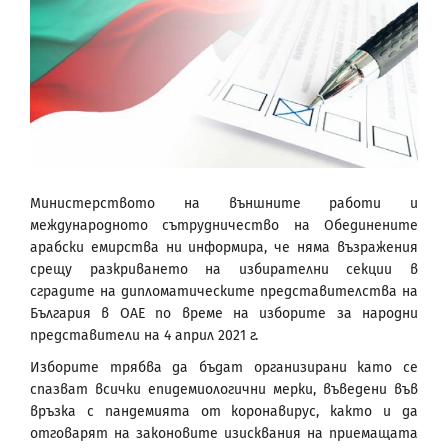
Министерството на външните работи и
международното сътрудничество на Обединените
арабски емирства ни информира, че няма възражения
срещу разкриването на избирателни секции в
сградите на дипломатическите представителства на
България в ОАЕ по време на изборите за народни
представители на 4 април 2021 г.
Изборите трябва да бъдат организирани като се
спазват всички епидемиологични мерки, въведени във
връзка с пандемията от коронавирус, както и да
отговарят на законовите изисквания на приемащата