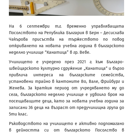
На 6 септември т.г. временно управляващата
Посолството на Република България в Берн – Десислава
Чакърова присъства на тържеството по повод
откриването на новата учебна година в българското
неделно училище “Канатица” в гр. Веве.
Училището е учредено през 2021 г. към Българо-
швейцарското културно сдружение „Канатица“ и бързо
привлича интереса на българските семейства,
установени трайно в кантоните Во, Вале, Фрийбург и
Женева. За краткия период от учредяването му до
сега, българското неделно училище е удвоило броя на
посещаващите деца, като за новата учебна година за
записани 36 деца на възраст от предучилищна група до
5ти клас.
Ръководството на училището е активно подпомагано
в дейността си от българското Посолство в