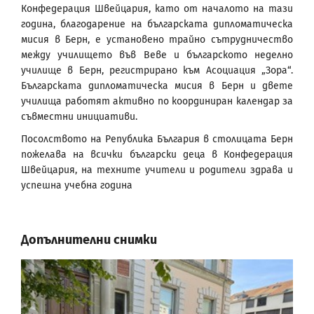
Конфедерация Швейцария, като от началото на тази
година, благодарение на българската дипломатическа
мисия в Берн, е установено трайно сътрудничество
между училището във Веве и българското неделно
училище в Берн, регистрирано към Асоциация „Зора“.
Българската дипломатическа мисия в Берн и двете
училища работят активно по координиран календар за
съвместни инициативи.
Посолството на Република България в столицата Берн
пожелава на всички български деца в Конфедерация
Швейцария, на техните учители и родители здрава и
успешна учебна година
Допълнителни снимки