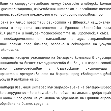
ване на сътрудничеството между български и шведски компа
 дигитализацията, изкуствения интелект, енергийните технол
тора, здравните технологии и устойчивото производство.
рана г-н Анлид представи дейността на Шведския национален
ията и подчерта значението на Единния европейски паз
кия растеж и конкурентоспособността на Европейския съюз.
на необходимостта от намаляване на административни
ните пречки пред бизнеса, особено в секторите на услуг
икономика.
страна насърчи участието на български компании в индустр
нициативи за бизнес сътрудничество в Швеция и изрази гото
ясно взаимодействие с българските институции
ирането и преодоляването на бариери пред свободното дви
услуги в рамките на ЕС.
твърди взаимния интерес към задълбочаване на българо-швед
ко сътрудничество и към активен обмен на анализи, добри пра
н опит в подкрепа на усилията за укрепване на Единния европ
добряване на бизнес средата.