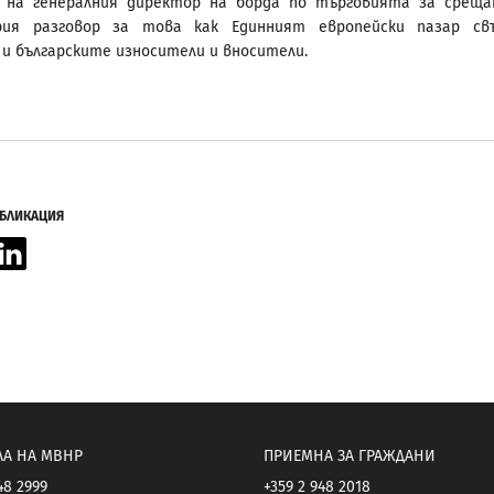
м на генералния директор на борда по търговията за срещ
рия разговор за това как Единният европейски пазар св
и българските износители и вносители.
УБЛИКАЦИЯ
acebook
LinkedIn
ЛА НА МВНР
ПРИЕМНА ЗА ГРАЖДАНИ
48 2999
+359 2 948 2018