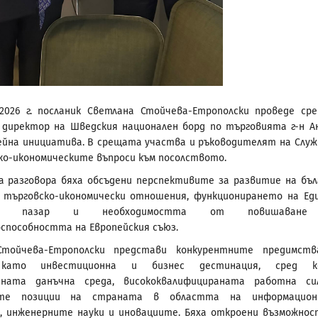
2026 г. посланик Светлана Стойчева-Етрополски проведе ср
 директор на Шведския национален борд по търговията г-н А
нейна инициатива. В срещата участва и ръководителят на Слу
ко-икономическите въпроси към посолството.
а разговора бяха обсъдени перспективите за развитие на бъл
 търговско-икономически отношения, функционирането на Ед
ски пазар и необходимостта от повишаван
способността на Европейския съюз.
Стойчева-Етрополски представи конкурентните предимст
 като инвестиционна и бизнес дестинация, сред к
тната данъчна среда, висококвалифицираната работна с
ите позиции на страната в областта на информацион
, инженерните науки и иновациите. Бяха откроени възможно