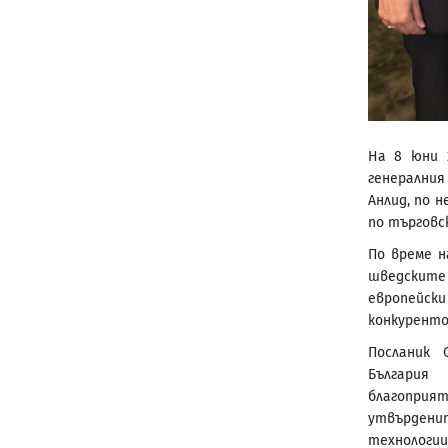
На 8 юни 
генералния
Анлид, по 
по търговс
По време н
шведските
европей
конкуренто
Посланик 
България
благоприя
утвърден
технологии