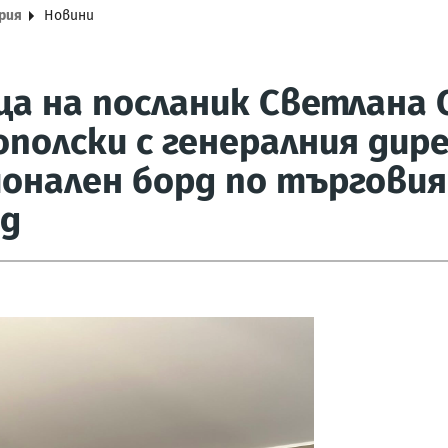
рия
Новини
а на посланик Светлана 
полски с генералния дир
онален борд по търговия
ид