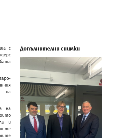
Допълнителни снимки
еща с
ндерс
жбата
гаро-
инния
е на
ва на
оито
ила и
ните
стите