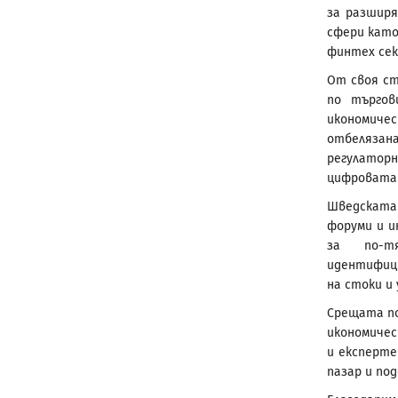
за разширя
сфери като
финтех сек
От своя ст
по търгов
икономичес
отбеляза
регулатор
цифровата 
Шведската 
форуми и и
за по-т
идентифиц
на стоки и 
Срещата по
икономичес
и експерте
пазар и по