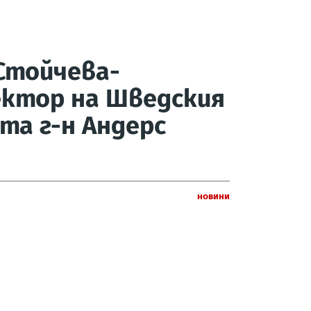
Стойчева-
ектор на Шведския
та г-н Андерс
Новини