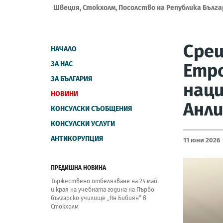
Швеция, Стокхолм, Посолство на Република Бълга
Срещ
НАЧАЛО
ЗА НАС
Етро
ЗА БЪЛГАРИЯ
наци
НОВИНИ
Анл
КОНСУЛСКИ СЪОБЩЕНИЯ
КОНСУЛСКИ УСЛУГИ
АНТИКОРУПЦИЯ
11 Юни 2026
ПРЕДИШНА НОВИНА
Тържествено отбелязване на 24 май
и края на учебната година на Първо
българско училище „Ян Бибиян“ в
Стокхолм