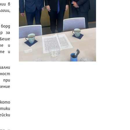
нии в
огии,
 борд
ар за
 Беше
те и
ите и
иални
вност
 при
жение
ското
ктики
ейски