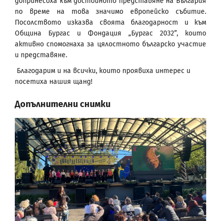
допринесоха към достойното представяне на България
по време на това значимо европейско събитие.
Посолството изказва своята благодарност и към
Община Бургас и Фондация „Бургас 2032”, които
активно спомогнаха за цялостното българско участие
и представяне.
Благодарим и на всички, които проявиха интерес и
посетиха нашия щанд!
Допълнителни снимки