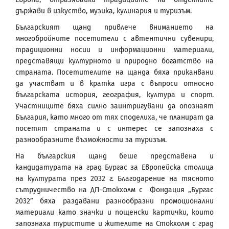
държави в изкуство, музика, кулинария и туризъм.
Българският щанд привлече вниманието на
многобройните посетители с автентични сувенири,
традиционни носии и информационни материали,
представящи културното и природно богатство на
страната. Посетителите на щанда бяха приканвани
да участват и в кратка игра с въпроси относно
българската история, география, култура и спорт.
Участниците бяха силно заинтригувани да опознаят
България, като много от тях споделиха, че планират да
посетят страната и с интерес се запознаха с
разнообразните възможности за туризъм.
На българския щанд беше представена и
кандидатурата на град Бургас за Европейска столица
на културата през 2032 г. Благодарение на тясното
сътрудничество на ДП-Стокхолм с Фондация „Бургас
2032” бяха раздавани разнообразни промоционални
материали като значки и пощенски картички, които
запознаха туристите и жителите на Стокхолм с град