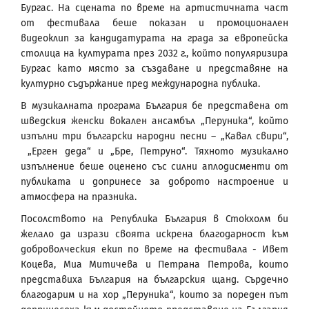
Бургас. На сцената по време на артистичната част
от фестивала беше показан и промоционален
видеоклип за кандидатурата на града за европейска
столица на културата през 2032 г., който популяризира
Бургас като място за създаване и представяне на
културно съдържание пред международна публика.
В музикалната програма България бе представена от
шведския женски вокален ансамбъл „Перуника“, който
изпълни три български народни песни – „Кавал свири“,
„Ерген деда“ и „Бре, Петруно“. Тяхното музикално
изпълнение беше оценено със силни аплодисменти от
публиката и допринесе за доброто настроение и
атмосфера на празника.
Посолството на Република България в Стокхолм би
желало да изрази своята искрена благодарност към
доброволческия екип по време на фестивала - Ивет
Коцева, Миа Митичева и Петрана Петрова, които
представиха България на българския щанд. Сърдечно
благодарим и на хор „Перуника“, които за пореден път