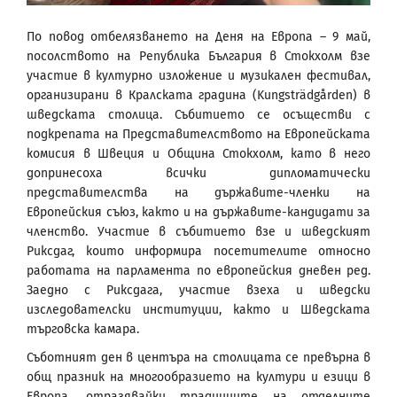
По повод отбелязването на Деня на Европа – 9 май,
посолството на Република България в Стокхолм взе
участие в културно изложение и музикален фестивал,
организирани в Кралската градина (Kungsträdgården) в
шведската столица. Събитието се осъществи с
подкрепата на Представителството на Европейската
комисия в Швеция и Община Стокхолм, като в него
допринесоха всички дипломатически
представителства на държавите-членки на
Европейския съюз, както и на държавите-кандидати за
членство. Участие в събитието взе и шведският
Риксдаг, които информира посетителите относно
работата на парламента по европейския дневен ред.
Заедно с Риксдага, участие взеха и шведски
изследователски институции, както и Шведската
търговска камара.
Съботният ден в центъра на столицата се превърна в
общ празник на многообразието на култури и езици в
Европа, отразявайки традициите на отделните