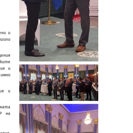
ени и
шили
щения
ските
рие и
аимно
вие и
зната
Р на