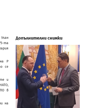
Допълнителни снимки
 Улан
75-та
гария
на Р
то се
ите и
НАТО,
НПО в
ни на