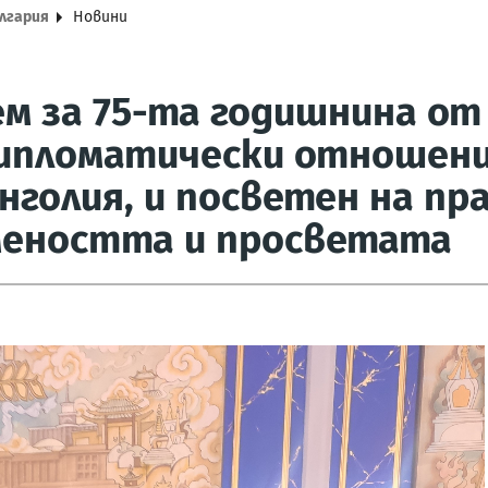
ългария
Новини
м за 75-та годишнина о
ипломатически отношени
нголия, и посветен на пр
меността и просветата