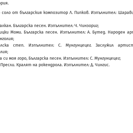
рия.
 соло от българския композитор Л. Пипков. Изпълнител: Шарав
Балкан. Българска песен. Изпълнител: Ч. Чинзориг;
ицки Моми. Българска песен. Изпълнител: А. Бутед. Народен а
нголия;
олска степ. Изпълнител: С. Мунгунцецег. Заслужил арти
лия;
а си моя горо, Българска песен. Изпълнител: С. Мунгунцецег;
 Пресли. Кралят на рокендрола. Изпълнител: Д. Чингис.