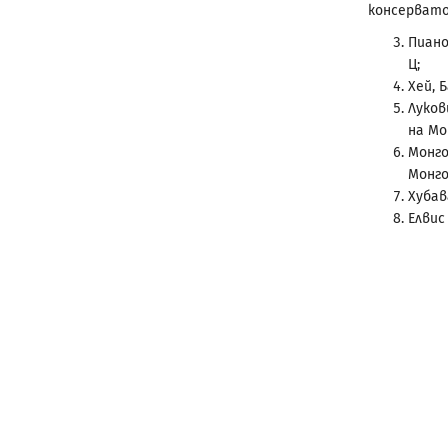
консервато
Пиано
Ц;
Хей, 
Луков
на Мо
Монг
Монго
Хубав
Елвис