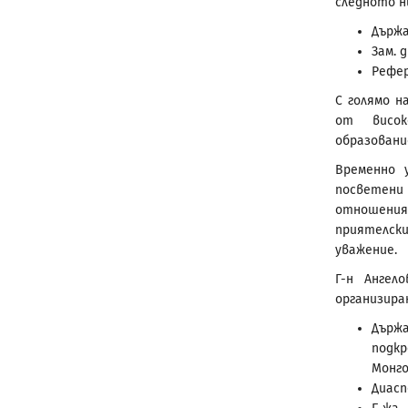
следното н
Държа
Зам. 
Рефер
С голямо н
от висок
образовани
Временно 
посветени
отношения
приятелск
уважение.
Г-н Ангел
организиран
Държа
подк
Монго
Диасп