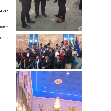
церен
ртист
ст на