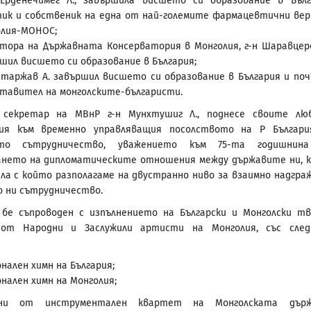
Ерденечимег Л., завършила висшето си образование в Бълг
ик и собственик на една от най-големите фармацевтични вер
олия-МОНОС;
тора на Държавната Консерватория в Монголия, г-н Шаравцере
шил висшето си образование в България;
атаржав А. завършил висшето си образование в България и по
тавител на монголските-българисти.
 секретар на МВнР г-н Мунхтушиг Л., поднесе своите лю
ния към временно управляващия посолството на Р Българи
ото сътрудничество, уважението към 75-та годишнин
ането на дипломатическите отношения между държавите ни, 
ла с който разполагаме на двустранно ниво за взаимно надгра
 ни сътрудничество.
бе съпроводен с изпълнението на Български и Монголски тв
 от Народни и Заслужили артисти на Монголия, със сле
нален химн на България;
нален химн на Монголия;
ени от инструментален квартет на Монголската държ