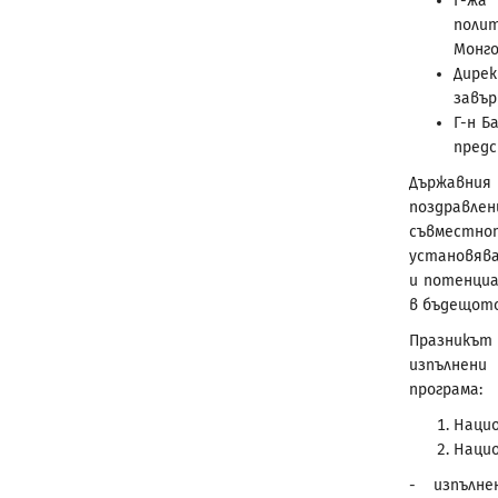
Г-жа 
полит
Монг
Дирек
завър
Г-н Б
предс
Държавния
поздравле
съвместн
установяв
и потенциа
в бъдещото
Празникът 
изпълнени
програма:
Нацио
Нацио
- изпълн