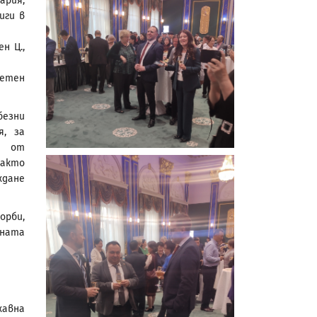
ария,
иги в
н Ц.,
четен
безни
я, за
а от
както
ждане
орби,
дната
авна