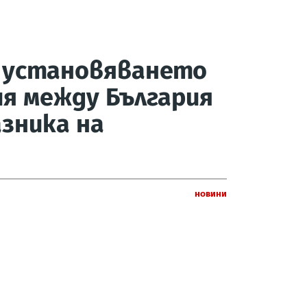
т установяването
я между България
азника на
Новини