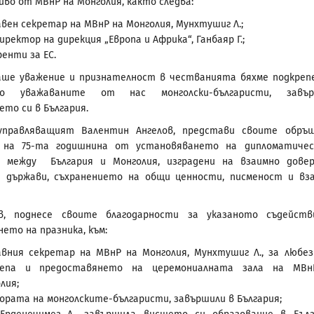
иво от МВнР на Монголия, както следва:
вен секретар на МВнР на Монголия, Мунхтушиг Л.;
директор на дирекция „Европа и Африка“, Ганбаяр Г.;
енти за ЕС.
аше уважение и признателност в честванията бяхме подкреп
о уважаваните от нас монголски-българисти, завър
ето си в България.
управляващият Валентин Ангелов, представи своите обръ
 на 75-та годишнина от установяването на дипломатиче
 между България и Монголия, изградени на взаимно дове
и държави, съхранението на общи ценности, писменост и вз
ов, поднесе своите благодарности за указаното съдейст
ето на празника, към:
вния секретар на МВнР на Монголия, Мунхтушиг Л., за любе
репа и предоставянето на церемониалната зала на МВн
лия;
ората на монголските-българисти, завършили в България;