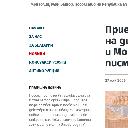
Монголия, Улан Батор, Посолство на Република Б
Прие
НАЧАЛО
ЗА НАС
на д
ЗА БЪЛГАРИЯ
и Мо
НОВИНИ
пис
КОНСУЛКСИ УСЛУГИ
АНТИКОРУПЦИЯ
27 Май 2025
ПРЕДИШНА НОВИНА
Посолството на Република България
в Улан Батор организира и проведе
тържествен прием посветен на 8
декември и настъпващите коледни и
новогодишни празници, както и бе
открита изложба с наименованието
„България е моята втора родина“