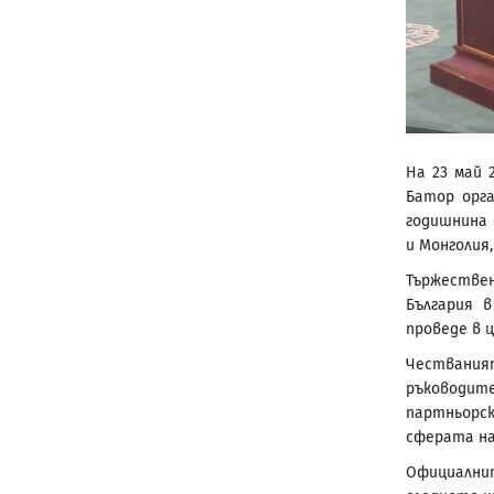
На 23 май 
Батор орг
годишнина
и Монголия
Тържестве
България 
проведе в 
Чествания
ръководите
партньорс
сферата на
Официални