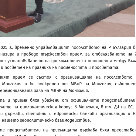
2025 г., временно управляващият посолството на Р България в
анизира и проведе тържествен прием, за отбелязването на 
 от установяването на дипломатически отношения между Бъл
, и посветен на празника на писмеността и просветата.
ният прием се състоя с организацията на посолството 
в Монголия и бе подкрепен от МВнР на Монголия, събитие
церемониалната зала на МВнР на Монголия.
та и приема бяха уважени от официалните представител
лите на дипломатическия корпус в Монголия, в т.ч. ДЧ на ЕС, 
ки държави, световни и европейски банкови организации и 
 нашето геополитическо взаимодействие.
те представители на приемащата държава бяха представе