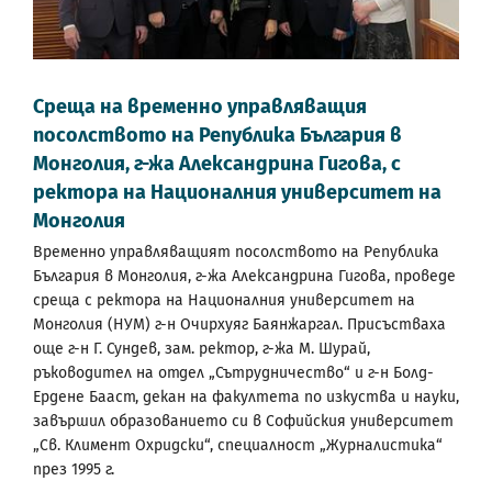
Среща на временно управляващия
посолството на Република България в
Монголия, г-жа Александрина Гигова, с
ректора на Националния университет на
Монголия
Временно управляващият посолството на Република
България в Монголия, г-жа Александрина Гигова, проведе
среща с ректора на Националния университет на
Монголия (НУМ) г-н Очирхуяг Баянжаргал. Присъстваха
още г-н Г. Сундев, зам. ректор, г-жа М. Шурай,
ръководител на отдел „Сътрудничество“ и г-н Болд-
Ердене Бааст, декан на факултета по изкуства и науки,
завършил образованието си в Софийския университет
„Св. Климент Охридски“, специалност „Журналистика“
през 1995 г.