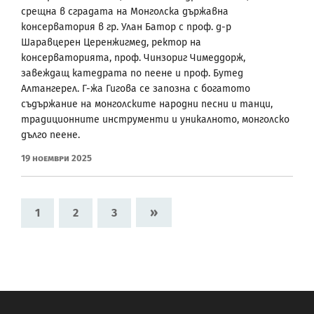
срещна в сградата на Монголска държавна
консерватория в гр. Улан Батор с проф. д-р
Шаравцерен Церенжигмед, ректор на
консерваторията, проф. Чинзориг Чимеддорж,
завеждащ катедрата по пеене и проф. Бутед
Алтангерел. Г-жа Гигова се запозна с богатото
съдържание на монголските народни песни и танци,
традиционните инструменти и уникалното, монголско
дълго пеене.
19 Ноември 2025
»
1
2
3