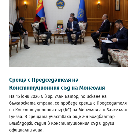
Среща с Председателя на
Конституционния съд на Монголия
На 15 юни 2026 г. в гр. Улан Батор, по искане на
българската страна, се проведе среща с Председателя
на Конституционния съд (КС) на Монголия г-н Баясгалан
Гунгаа. В срещата участваха още г-н Болдбаатар
Бямбядорж, съдия в Конституционния съд и други
официални лица.