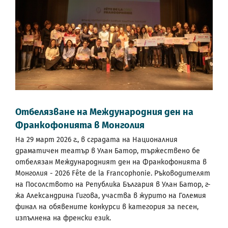
Отбелязване на Международния ден на
Франкофонията в Монголия
На 29 март 2026 г., в сградата на Националния
драматичен театър в Улан Батор, тържествено бе
отбелязан Международният ден на Франкофонията в
Монголия - 2026 Fête de la Francophonie. Ръководителят
на Посолството на Република България в Улан Батор, г-
жа Александрина Гигова, участва в журито на Големия
финал на обявените конкурси в категория за песен,
изпълнена на френски език.