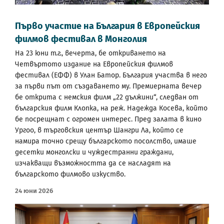
Първо участие на България в Европейския
филмов фестивал в Монголия
На 23 юни т.г., вечерта, бе откриването на
Четвъртото издание на Европейския филмов
фестивал (ЕФФ) в Улан Батор. България участва в него
за първи път от създаването му. Премиерната вечер
бе открита с немския филм „22 дължини“, следван от
българския филм Клопка, на реж. Надежда Косева, който
бе посрещнат с огромен интерес. Пред залата в кино
Ургоо, в търговския център Шангри Ла, който се
намира точно срещу българското посолство, имаше
десетки монголски и чуждестранни граждани,
изчакващи възможността да се насладят на
българското филмово изкуство.
24 Юни 2026