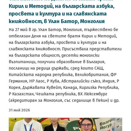
Кирил и Методий, на българската азбука,
просвета и култура и на славянската
книжовност, в Улан Батор, Монголия
На 27 май в гр. Улан Батор, Монголия, тържествено бе
отбелязан Деня на светите братя Кирил и Методий,
на българската азбука, просвета и култура и на
славянската книжовност. Присъстваха представители
на българската общност, десетки монголски
възпитаници, получили образование в България,
посланици на редица държави, сред които САЩ,
Китайската народна република, Великобритания, ФР
Германия, НР Лаос, Р Куба, Австралийски съюз, Индия, Р
Корея, Държавата Кувейт, Канада, Киргизка Република,
Р Казахстан, Чешката република, ВХ Люксембург
(акредитиран за Монголия, със седалище в Пекин) и др.
31 Май 2026