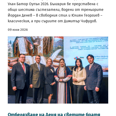
Улан Батор Оупън 2026. България бе представена с
общо шестима състезатели, водени от треньорите
Йордан Денев – в свободния стил и Юлиян Георгиев –
класическия, а при съдиите от Димитър Чифудов.
09 Юни 2026
Отбелязване на Деня на светите братя