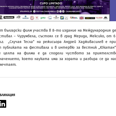
ът български филм участва в 8-то издание на Международния д
тивал – Чурумбела, състоял се в град Мерида, Мексико, от 6
.г. „Случая Тесла“ на режисьора Андрей Хадживасилев е пр
т публиката на фестивала и в интервю за вестник „Юкатан
че целта на филма е да сподели чуството за приятелств
начението, което науката има за хората и разбира се да на
мечтаят.
УБЛИКАЦИЯ
acebook
LinkedIn