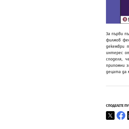
За първи п
филмов фес
декември т
интерес о
споделя, 
припомни з
децата да 
СПОДЕЛЕТЕ П
X
F