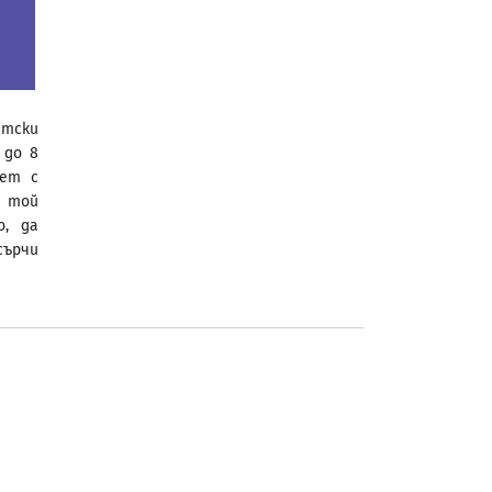
етски
 до 8
иет с
“ той
о, да
сърчи