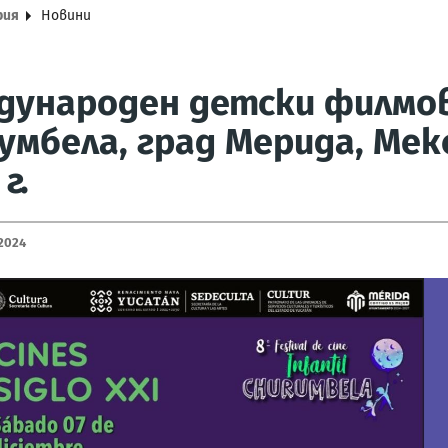
рия
Новини
дународен детски филмо
умбела, град Мерида, Мек
г.
2024