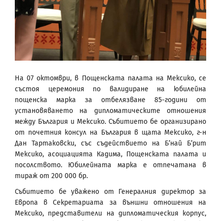
На 07 октомври, в Пощенската палата на Мексико, се
състоя церемония по валидиране на юбилейна
пощенска марка за отбелязване 85-години от
установяването на дипломатическите отношения
между България и Мексико. Събитието бе организирано
от почетния консул на България в щата Мексико, г-н
Дан Тартаковски, със съдействието на Б’най Б’рит
Мексико, асоциацията Кадима, Пощенската палата и
посолството. Юбилейната марка е отпечатана в
тираж от 200 000 бр.
Събитието бе уважено от Генералния директор за
Европа в Секретариата за външни отношения на
Мексико, представители на дипломатическия корпус,