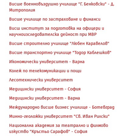
Висше военновъздушно училище "Г. Бенковски" - Д.
Митрополия
Висше училище по застраховане и финанси
Висш институт за подготовка на офицери и
научноизследователска дейност при МВР
Висше строително училище "Любен Каравелов"
Висше транспортно училище "Тодор Каблешков"
Икономически университет - Варна
Колеж по телекомуникации и пощи
Лесотехнически университет
Медицински университет - София
Медицински университет - Варна
Международно висше бизнес училище - Ботевград
Минно-геоложки университет "Св. Иван Рилски"
Национална академия за театрално и филмово
изкуство "Кръстьо Сарафов" - София