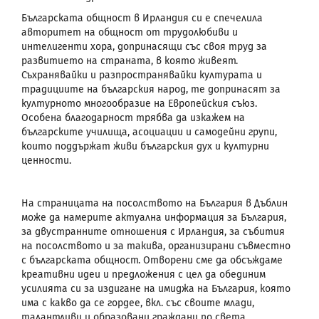
Българската общност в Ирландия си е спечелила
авторитет на общност от трудолюбиви и
интелигенти хора, допринасящи със своя труд за
развитието на страната, в която живеят.
Съхранявайки и разпространявайки културата и
традициите на българския народ, те допринасят за
културното многообразие на Европейския съюз.
Особена благодарност трябва да изкажем на
българските училища, асоциации и самодейни групи,
които поддържат живи българския дух и културни
ценности.
На страницата на посолството на България в Дъблин
може да намерите актуална информация за България,
за двустранните отношения с Ирландия, за събития
на посолството и за такива, организирани съвместно
с българската общност. Отворени сме да обсъждаме
креативни идеи и предложения с цел да обединим
усилията си за издигане на имиджа на България, която
има с какво да се гордее, вкл. със своите млади,
талантливи и образовани граждани по света.