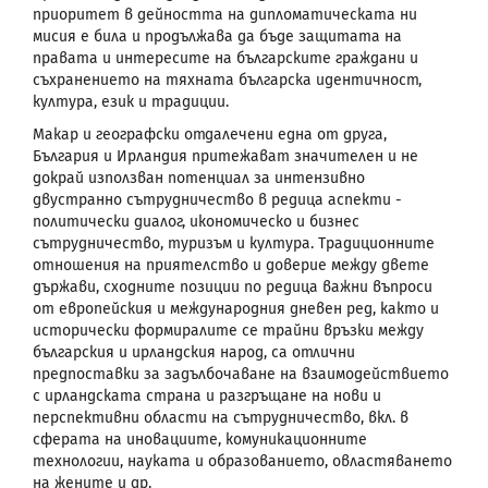
приоритет в дейността на дипломатическата ни
мисия е била и продължава да бъде защитата на
правата и интересите на българските граждани и
съхранението на тяхната българска идентичност,
култура, език и традиции.
Макар и географски отдалечени една от друга,
България и Ирландия притежават значителен и не
докрай използван потенциал за интензивно
двустранно сътрудничество в редица аспекти -
политически диалог, икономическо и бизнес
сътрудничество, туризъм и култура. Традиционните
отношения на приятелство и доверие между двете
държави, сходните позиции по редица важни въпроси
от европейския и международния дневен ред, както и
исторически формиралите се трайни връзки между
българския и ирландския народ, са отлични
предпоставки за задълбочаване на взаимодействието
с ирландската страна и разгръщане на нови и
перспективни области на сътрудничество, вкл. в
сферата на иновациите, комуникационните
технологии, науката и образованието, овластяването
на жените и др.