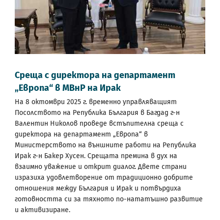
Среща с директора на департамент
„Европа“ в МВнР на Ирак
На 8 октомври 2025 г. временно управляващият
Посолството на Република България в Багдад г-н
Валентин Николов проведе встъпителна среща с
директора на департамент „Европа“ в
Министерството на външните работи на Република
Ирак г-н Бакер Хусен. Срещата премина в дух на
взаимно уважение и открит диалог. Двете страни
изразиха удовлетворение от традиционно добрите
отношения между България и Ирак и потвърдиха
готовността си за тяхното по-нататъшно развитие
и активизиране.