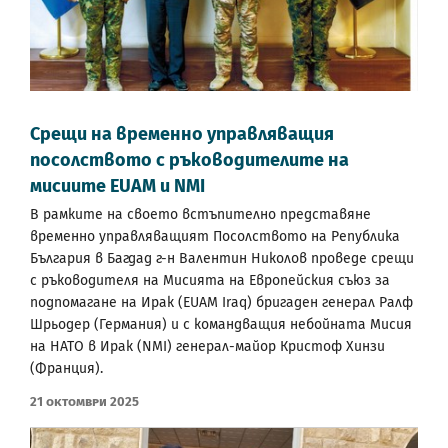
Срещи на временно управляващия
посолството с ръководителите на
мисиите EUAM и NMI
В рамките на своето встъпително представяне
временно управляващият Посолството на Република
България в Багдад г-н Валентин Николов проведе срещи
с ръководителя на Мисията на Европейския съюз за
подпомагане на Ирак (EUAM Iraq) бригаден генерал Ралф
Шрьодер (Германия) и с командващия небойната Мисия
на НАТО в Ирак (NMI) генерал-майор Кристоф Хинзи
(Франция).
21 Октомври 2025