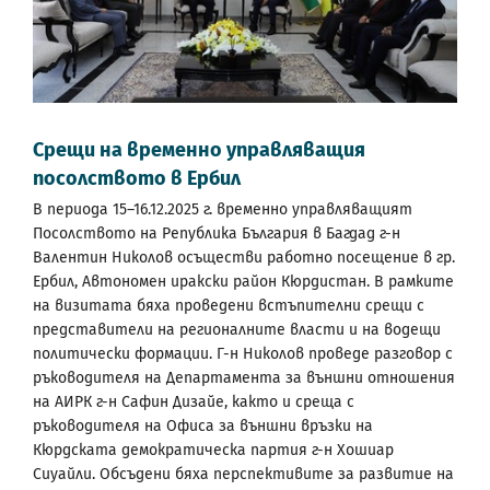
Срещи на временно управляващия
посолството в Ербил
В периода 15–16.12.2025 г. временно управляващият
Посолството на Република България в Багдад г-н
Валентин Николов осъществи работно посещение в гр.
Ербил, Автономен иракски район Кюрдистан. В рамките
на визитата бяха проведени встъпителни срещи с
представители на регионалните власти и на водещи
политически формации. Г-н Николов проведе разговор с
ръководителя на Департамента за външни отношения
на АИРК г-н Сафин Дизайе, както и среща с
ръководителя на Офиса за външни връзки на
Кюрдската демократическа партия г-н Хошиар
Сиуайли. Обсъдени бяха перспективите за развитие на