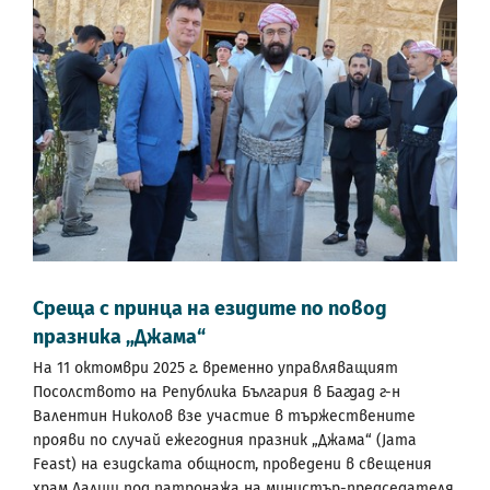
Среща с принца на езидите по повод
празника „Джама“
На 11 октомври 2025 г. временно управляващият
Посолството на Република България в Багдад г-н
Валентин Николов взе участие в тържествените
прояви по случай ежегодния празник „Джама“ (Jama
Feast) на езидската общност, проведени в свещения
храм Лалиш под патронажа на министър-председателя