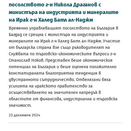
посолството г-н Никола Драганов с
министъра на индустрията и минералите
на Ирак г-н Халед Батл ал-Наджм
Временно управляващият посолството на България в
Багдад се срещна с министъра на индустрията и
минералите на Ирак г-н Халед Батл ал-Наджм. Участие
от българска страна взе също ръководителят на
Службата по търговско-икономическите въпроси г-н
Станислав Ноков. Представен беше икономическия
потенциал на България и беше оценена положително
констатираната благоприятна тенденция в
двустранното сътрудничество. Отбелязани бяха
усилията на иракското правителство за
осъществяването на значителен напредък в
областите от финансова, индустриална и търговска
значимост.
23 Декември 2024