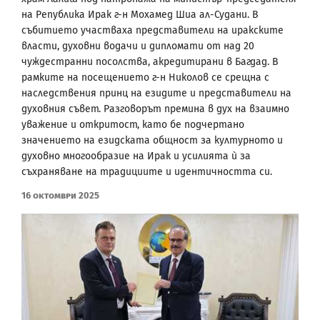
на Република Ирак г-н Мохамед Шиа ал-Судани. В
събитието участваха представители на иракските
власти, духовни водачи и дипломати от над 20
чуждестранни посолства, акредитирани в Багдад. В
рамките на посещението г-н Николов се срещна с
наследствения принц на езидите и представители на
духовния съвет. Разговорът премина в дух на взаимно
уважение и откритост, като бе подчертано
значението на езидската общност за културното и
духовно многообразие на Ирак и усилията ѝ за
съхраняване на традициите и идентичността си.
16 Октомври 2025