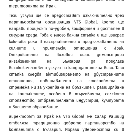
територията на Ирак.
Тези услуги ще се предоставят изключително чрез
партньорската организация VFS Global, което ще
направи процесът по-удобен, комфортен и достъпен в
сигурна среда. Това е много важна стъпка и ще изиграе
ключова роля в насърчаването и продължаването на
силните и приятелски отношения с Ирак.
Откриването на визовия офис демонстрира
ангажимента на България да предлага
висококачествени услуги на кандидатите за визи. Тази
стъпка следва активизирането на двустранните
отношения, повишаването на стокообмена и
стремежа ни за укрепване на връзките и разширяване
на контактите, особено в търговията, селското
стопанство, отбранителната индустрия, културата
и висшето образование.
Директорът за Ирак на VFS Global г-н Салар Рашийд
отбеляза традиционно доброто партньорство на
компанията с България. Изрази увереността си в