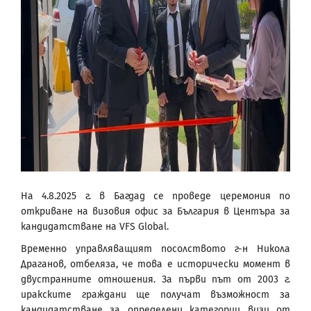
На 4.8.2025 г. в Багдад се проведе церемония по
откриване на визовия офис за България в Центъра за
кандидатстване на VFS Global.
Временно управляващият посолството г-н Никола
Драганов, отбеляза, че това е исторически момент в
двустранните отношения. За първи път от 2003 г.
иракските граждани ще получат възможност за
кандидатстване за определени категории визи от