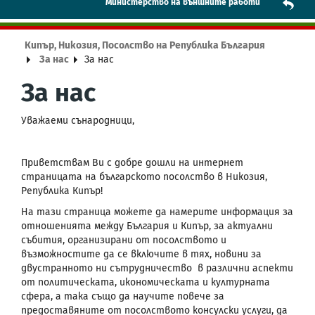
Mинистерство на външните работи
Кипър, Никозия, Посолство на Република България
За нас
За нас
За нас
Уважаеми сънародници,
Приветствам Ви с добре дошли на интернет
страницата на българското посолство в Никозия,
Република Кипър!
На тази страница можете да намерите информация за
отношенията между България и Кипър, за актуални
събития, организирани от посолството и
възможностите да се включите в тях, новини за
двустранното ни сътрудничество в различни аспекти
от политическата, икономическата и културната
сфера, а така също да научите повече за
предоставяните от посолството консулски услуги, да