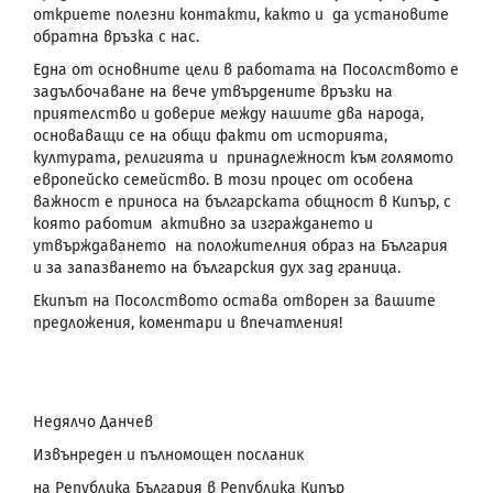
откриете полезни контакти, както и да установите
обратна връзка с нас.
Една от основните цели в работата на Посолството е
задълбочаване на вече утвърдените връзки на
приятелство и доверие между нашите два народа,
основаващи се на общи факти от историята,
културата, религията и принадлежност към голямото
европейско семейство. В този процес от особена
важност е приноса на българската общност в Кипър, с
която работим активно за изграждането и
утвърждаването на положителния образ на България
и за запазването на българския дух зад граница.
Екипът на Посолството остава отворен за вашите
предложения, коментари и впечатления!
Недялчо Данчев
Извънреден и пълномощен посланиκ
на Република България в Република Кипър