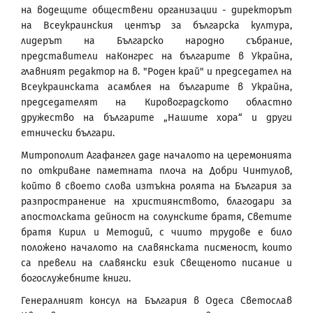
на водещите обществени организации - директорът
на Всеукраинския център за българска култура,
лидерът на Българско народно събрание,
представители наКонгрес на българите в Украйна,
главният редактор на в. "Роден край" и председател на
Всеукраинската асамблея на българите в Украйна,
председателят на Кировоградското областно
дружество на българите „Нашите хора“ и други
етнически българи.
Митрополит Агафангел даде началото на церемонията
по откриване паметната плоча на Добри Чинтулов,
който в своето слова изтъкна ролята на България за
разпространение на християнството, благодари за
апостолската дейност на солунските братя, Светите
братя Кирил и Методий, с чиито трудове е било
положено началото на славянската писменост, които
са превели на славянски език Свещеното писание и
богослужебните книги.
Генералният консул на България в Одеса Светослав