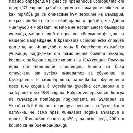
Иванов определи, че днес се пренаписва историята от
преди 177 години, давайки пример на младите поколения
как трябва да се отнасяме към героите на България,
отдали живота си за свободата и добави, че Добри
Чинтулов е човекът, чието име носят много български
училища, улици и той е една от светлите фигури на
нашето Възраждане. В кратката историческа справка
допълни, че Чинтулов е учил в Одеското околийско
училище, поддържан от тамошните богати българи,
което е завършил през лятото на 1843 година. Получил
една от четирите стипендии, които са били
отпускани от руския император за обучение на
българчета в семинарията, започвайки обучението
през 1843 година в Одеската духовна семинария и е
завършил през 1849 година. Накрая генералният консул
на РБългария потвърди подкрепата на България за
Украйна във войната и срещу агресията на Русия, като
изтъкна, че само през миналата година България е
приела в почивни бази над 450 украински деца, 200 от
които са на военноинвалиди.