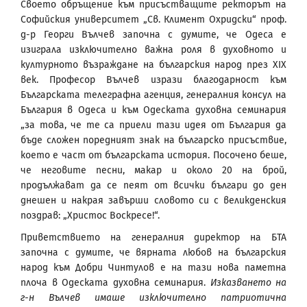
Своето обръщение към присъстващите ректорът на
Софийския университет „Св. Климент Охридски“ проф.
д-р Георги Вълчев започна с думите, че Одеса е
изиграла изключително важна роля в духовното и
културното възраждане на българския народ през XIX
век. Професор Вълчев изрази благодарност към
Българската телеграфна агенция, генералния консул на
България в Одеса и към Одеската духовна семинария
„за това, че те са приели тази идея от България да
бъде сложен поредният знак на българско присъствие,
което е част от българската история. Посочено беше,
че неговите песни, макар и около 20 на брой,
продължават да се пеят от всички българи до ден
днешен и накрая завърши словото си с великденския
поздрав: „Христос Воскресе!“.
Приветствието на генералния директор на БТА
започна с думите, че вярната любов на българския
народ към Добри Чинтулов е на тази нова паметна
плоча в Одеската духовна семинария.
Изказването на
г-н Вълчев имаше изключително патриотична