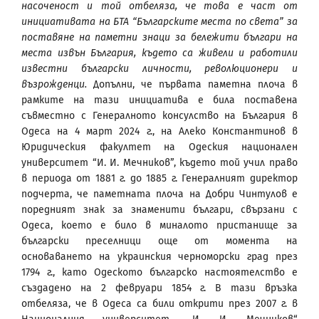
насоченост и той отбеляза, че това е част от
инициативата на БТА “Българските места по света” за
поставяне на паметни знаци за бележити българи на
места извън България, където са живели и работили
известни български личности, революционери и
възрожденци.
Допълни, че първата паметна плоча в
рамките на тази инициатива е била поставена
съвместно с Генералното консулство на България в
Одеса на 4 март 2024 г., на Алеко Константинов в
Юридическия факултет на Одеския национален
университет “И. И. Мечников”, където той учил право
в периода от 1881 г. до 1885 г. Генералният директор
подчерта, че паметната плоча на Добри Чинтулов е
поредният знак за знаменити българи, свързани с
Одеса, което е било в миналото пристанище за
български преселници още от момента на
основаването на украинския черноморски град през
1794 г., като Одеското българско настоятелство е
създадено на 2 февруари 1854 г. В тази връзка
отбеляза, че в Одеса са били открити през 2007 г. в