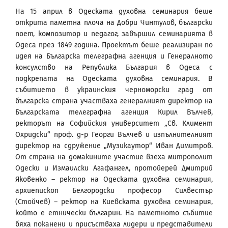
На 15 април в Одеската духовна семинария беше
открита паметна плоча на Добри Чинтулов, български
поет, композитор и педагог, завършил семинарията в
Одеса през 1849 година. Проектът беше реализиран по
идея на Българска телеграфна агенция и Генералното
консулство на Република България в Одеса с
подкрепата на Одеската духовна семинария. В
събитието в украинския черноморски град от
българска страна участваха генералният директор на
Българската телеграфна агенция Кирил Вълчев,
ректорът на Софийския университет „Св. Климент
Охридски“ проф. д-р Георги Вълчев и изпълнителният
директор на сдружение „Музикаутор“ Иван Димитров.
От страна на домакините участие взеха митрополит
Одески и Измаилски Агафангел, протойерей Дмитрий
Яковенко – ректор на Одеската духовна семинария,
архиепископ Белгородски професор Силвестър
(Стойчев) – ректор на Киевската духовна семинария,
който е етнически българин. На паметното събитие
бяха поканени и присъстваха лидери и представители