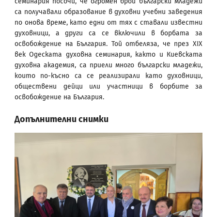
семинария посочи, че огромен брой български младежи
са получавали образование в духовни учебни заведения
по онова време, като едни от тях с ставали известни
духовници, а други са се включили в борбата за
освобождение на България. Той отбеляза, че през XIX
век Одеската духовна семинария, както и Киевската
духовна академия, са приели много български младежи,
които по-късно са се реализирали като духовници,
обществени дейци или участници в борбите за
освобождение на България.
Допълнителни снимки