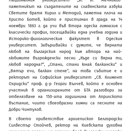
Националния университет „И. И. Мечников“
паметникът на създателите на славянската азбука
Светите братя Кирил и Методий, паметна плоча на
Христо Ботев, който е пристигнал в града на 14
ноември 1863 г. да учи във Втора одеска гимназия с
класически профил, посещавайки една учебна година и
Историко-филологическия факултет в Одеския
университет. Завършвайки с думите, че вярната
любов на българския народ към автора на най-
любимите възрожденски песни „Къде си вярна ти,
любов народна?“, „Стани, стани юнак балкански“ и
„Вятър ечи, балкан стене“, на това събитие е и
ректорът на Софийския университет „Св. Климент
Охридски“ проф. д-р Георги Вълчев, който е основен
участник в организираните от БТА разговори за
отбелязване на 150-ата годишнина от Априлското
въстание, чиито своеобразни химни са песните на
Добри Чинтулов.
В своето приветствие архиепископ Белгородски
Силвестър Стойчев, ректор на Киевската духовна