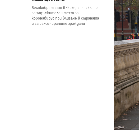
Великобритания въвежда изискване
за задължителен тест за
коронавирус при влизане в страната
и за ваксинираните граждани