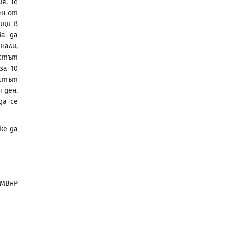
я. Те
ен от
ици в
ва да
нали,
естът
за 10
естът
 ден.
да се
же да
МВнР