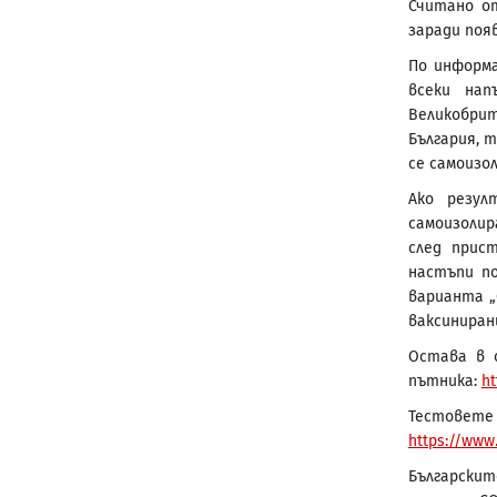
Считано от
заради поя
По информа
всеки нап
Великобрит
България, 
се самоизо
Ако резу
самоизолир
след прис
настъпи по
варианта „
ваксиниран
Остава в 
пътника:
ht
Тестовете 
https://www.
Българскит