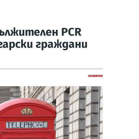
ължителен PCR
гарски граждани
Новини