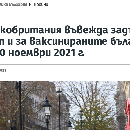
лика България
Новини
икобритания въвежда зад
 и за ваксинираните бъл
0 ноември 2021 г.
2021