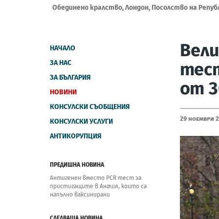
Обединено кралство, Лондон, Посолство на Репуб
Вел
НАЧАЛО
ЗА НАС
тест
ЗА БЪЛГАРИЯ
от 3
НОВИНИ
КОНСУЛСКИ СЪОБЩЕНИЯ
29 Ноември 
КОНСУЛСКИ УСЛУГИ
АНТИКОРУПЦИЯ
ПРЕДИШНА НОВИНА
Антигенен вместо PCR тест за
пристигащите в Англия, които са
напълно ваксинирани
СЛЕДВАЩА НОВИНА