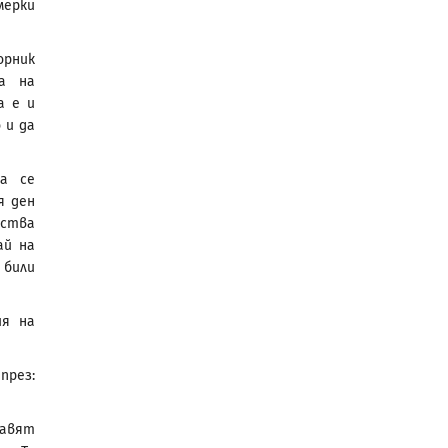
мерки
орник
а на
а е и
 и да
а се
я ден
лства
ай на
 били
ия на
през:
равят