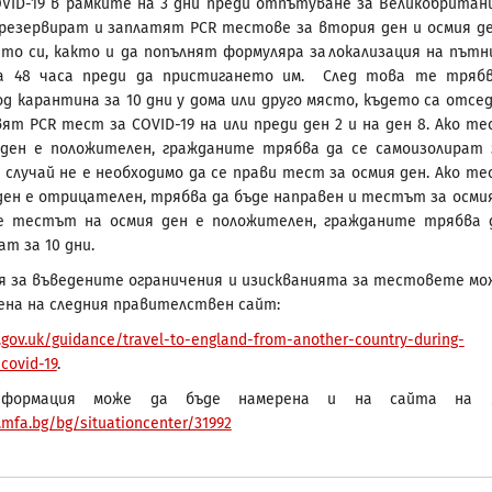
VID-19 в рамките на 3 дни преди отпътуване за Великобритани
резервират и заплатят PCR тестове за втория ден и осмия д
то си, както и да попълнят формуляра за локализация на пътн
а 48 часа преди да пристигането им. След това те тряб
д карантина за 10 дни у дома или друго място, където са отсед
вят PCR тест за COVID-19 на или преди ден 2 и на ден 8. Ако т
ден е положителен, гражданите трябва да се самоизолират 
и случай не е необходимо да се прави тест за осмия ден. Ако т
ден е отрицателен, трябва да бъде направен и тестът за осмия
че тестът на осмия ден е положителен, гражданите трябва 
т за 10 дни.
 за въведените ограничения и изискванията за тестовете мо
ена на следния правителствен сайт:
.gov.uk/guidance/travel-to-england-from-another-country-during-
covid-19
.
нформация може да бъде намерена и на сайта на 
.mfa.bg/bg/situationcenter/31992