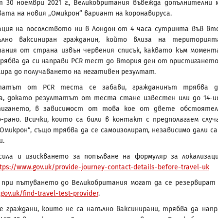
 30 ноември 2021 г., Великобритания въвежда допълнителни 
вата на новия „Омикрон“ вариант на коронавируса.
ция на посолството ни в Лондон от 4 часа сутринта във вт
ълно ваксиниран гражданин, който влиза на територият
ания от страна извън червения списък, каквато към момент
трябва да си направи PCR тест до втория ден от пристигането
лира до получаването на негативен резултат.
лтатът от PCR теста се забави, гражданинът трябва д
а, докато резултатът от теста стане известен или до 14-и
тигането, в зависимост от това кое от двете обстояте
-рано. Всички, които са били в контакт с предполагаем случ
Омикрон“, също трябва да се самоизолират, независимо дали са
и.
сила и изискването за попълване на формуляр за локализац
tps://www.gov.uk/provide-journey-contact-details-before-travel-uk
при пътуването до Великобритания могат да се резервират 
gov.uk/find-travel-test-provider
.
е граждани, които не са напълно ваксинирани, трябва да нап