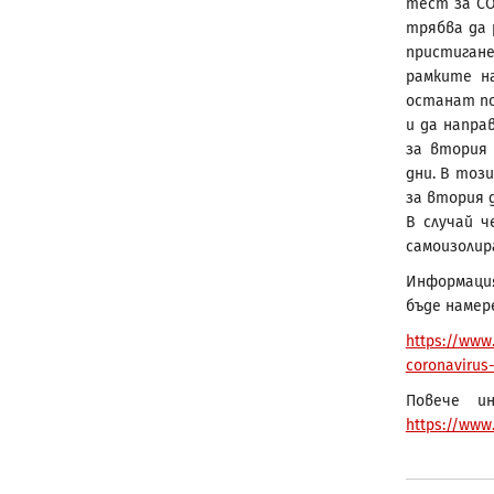
тест за CO
трябва да 
пристигане
рамките н
останат по
и да напра
за втория 
дни. В тоз
за втория 
В случай 
самоизолира
Информация
бъде намер
https://www
coronavirus-
Повече и
https://www