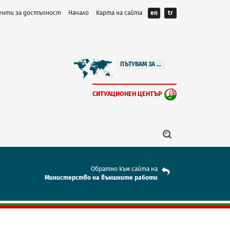
нти за достъпност
Начало
Карта на сайта
en
tr
ПЪТУВАМ ЗА ...
СИТУАЦИОНЕН ЦЕНТЪР
Обратно към сайта на
Mинистерство на външните работи