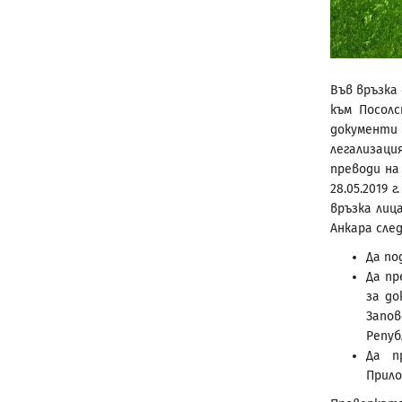
Във връзка
към Посолс
документи 
легализаци
преводи на
28.05.2019
връзка лиц
Анкара сле
Да по
Да пр
за до
Запов
Репуб
Да п
Прило