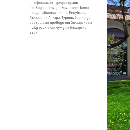
на официално акредитирани
преводачи към дипломатическото
представителство на Република
България в Анкара, Турция, които да
извършват преводи от български на
чужд език и от чужд на български
език