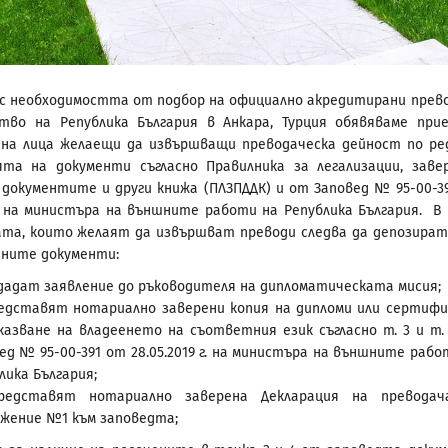
 с необходимостта от подбор на официално акредитирани прев
тво на Република България в Анкара, Турция обявяваме при
на лица желаещи да извършващи преводаческа дейност по ре
ята на документи съгласно Правилника за легализации, заве
 документите и други книжа (ПЛЗПДДК) и от Заповед № 95-00-3
 г. на министъра на външните работи на Република България. В
ата, които желаят да извършват преводи следва да депозират
дните документи:
дадат заявление до ръководителя на дипломатическата мисия;
едставят нотариално заверени копия на дипломи или сертиф
казване на владеенето на съответния език съгласно т. 3 и т.
ед № 95-00-391 от 28.05.2019 г. на министъра на външните рабо
лика България;
редставят нотариално заверена Декларация на преводач
жение №1 към заповедта;