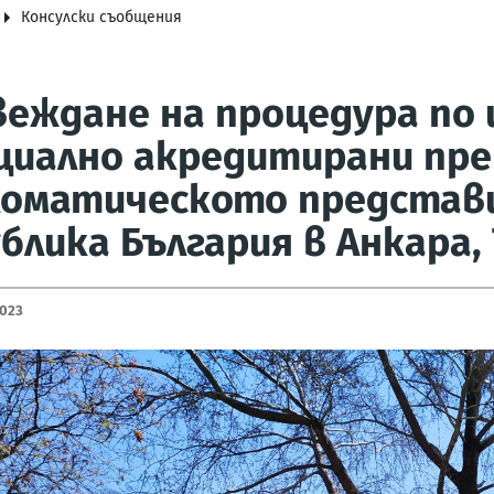
Консулски съобщения
еждане на процедура по 
циално акредитирани пре
ломатическото представ
блика България в Анкара,
2023