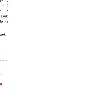
менти
о той
ди на
език,
во на
плект
-----
-----
и
ти