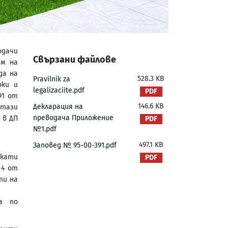
одачи
Свързани файлове
ем на
да на
528.3 KB
Pravilnik za
рки и
legalizaciite.pdf
91 от
146.6 KB
Декларация на
 тази
преводача Приложение
 в ДП
№1.pdf
497.1 KB
Заповед № 95-00-391.pdf
икати
 4 от
ти на
а по