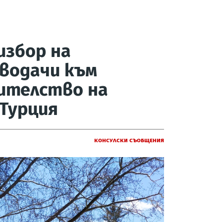
избор на
водачи към
ителство на
 Турция
Консулски съобщения