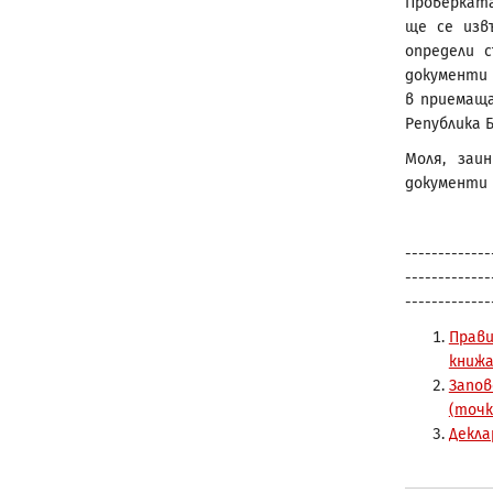
Проверката
ще се изв
определи с
документи и
в приемащ
Република Б
Моля, заи
документи 
-------------
-------------
-------------
Прави
книжа 
Запов
(точки
Декла