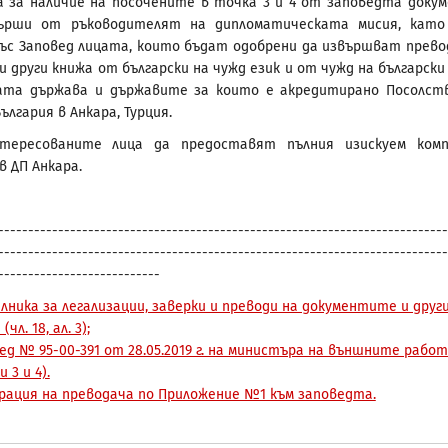
 за наличие на посочените в точка 3 и 4 от заповедта доку
ърши от ръководителят на дипломатическата мисия, кат
ъс Заповед лицата, които бъдат одобрени да извършват прево
 други книжа от български на чужд език и от чужд на български 
ата държава и държавите за които е акредитирано Посолст
ългария в Анкара, Турция.
нтересованите лица да предоставят пълния изискуем ком
в ДП Анкара.
---------------------------------------------------------------------------
---------------------------------------------------------------------------
---------------------------
лника за легализации, заверки и преводи на документите и друг
(чл. 18, ал. 3);
ед № 95-00-391 от 28.05.2019 г. на министъра на външните рабо
 3 и 4).
рация на преводача по Приложение №1 към заповедта.