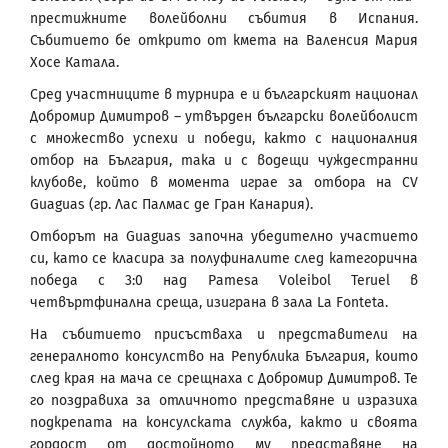
престижните волейболни събития в Испания.
Събитието бе открито от кмета на Валенсия Мария
Хосе Катала.
Сред участниците в турнира е и българският национал
Добромир Димитров – утвърден български волейболист
с множество успехи и победи, както с националния
отбор на България, така и с водещи чуждестранни
клубове, който в момента играе за отбора на CV
Guaguas (гр. Лас Палмас де Гран Канария).
Отборът на Guaguas започна убедително участието
си, като се класира за полуфиналите след категорична
победа с 3:0 над Pamesa Voleibol Teruel в
четвъртфинална среща, изиграна в зала La Fonteta.
На събитието присъстваха и представители на
генералното консулство на Република България, които
след края на мача се срещнаха с Добромир Димитров. Те
го поздравиха за отличното представяне и изразиха
подкрепата на консулската служба, както и своята
гордост от достойното му представяне на