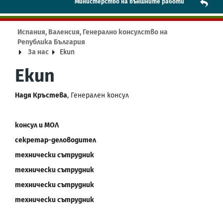
Mинистерство на външните работи
Испания, Валенсия, Генерално консулство на
Република България
За нас
Екип
Екип
Надя Кръстева
, Генерален консул
консул и МОЛ
секретар-деловодител
технически сътрудник
технически сътрудник
технически сътрудник
технически сътрудник