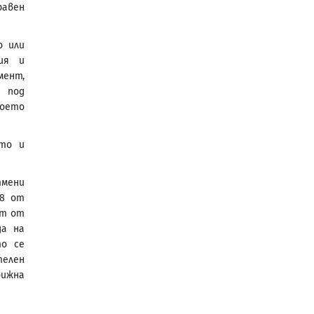
равен
о или
ия и
ент,
 под
което
кто и
тмени
 8 от
ат от
да на
то се
телен
рижна