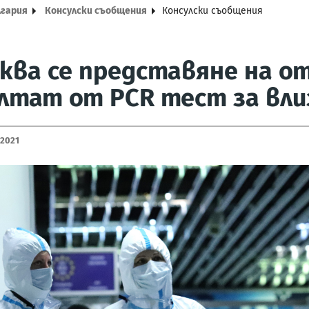
лгария
Консулски съобщения
Консулски съобщения
ква се представяне на о
лтат от PCR тест за вли
 2021