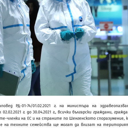
аповед РД-01-74/01.02.2021 г. на министъра на здравеопазва
02.02.2021 г. до 30.04.2021 г., всички български граждани, гражд
те-членки на ЕС и на страните по Шенгенското споразумение, 
те на техните семейства ще могат да влизат на територия