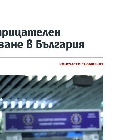
трицателен
зане в България
Консулски съобщения