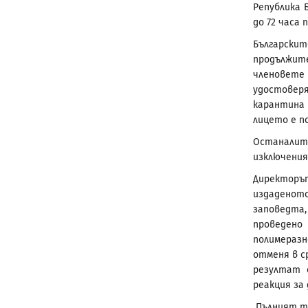
Република 
до 72 часа
Български
продължит
членовет
удостове
карантина 
лицето е по
Останалит
изключеният
Директоръ
издаденот
заповедта,
проведено
полимераз
отменя в с
резултат 
реакция за 
Пълният те