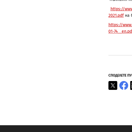
https://ww
2021.pdf
на 
https://www
01-74__en.pd
СПОДЕЛЕТЕ П
X
F