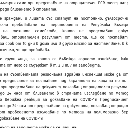
България само при представяне на отрицателен PCR-тест, нап
 преди влизането в страната.
те граждани и лицата със статут на постоянно, дългосрочн
елно пребиваване на територията на Република Българ
е на техните семейства, които не представят докум
ряващ отрицателен резултат от теста, ще се поставят
за срок от 10 дни в дома или в друго място за настаняване, в 
сочило, че ще пребивава.
е групи лица, за които се въвежда горното изискване, ка
а от него се съдържат в т. 2 и т. 7 на заповедта.
т на съответната регионална здравна инспекция може да о
о предписание за поставяне под карантина на лицата по т.
 при представяне на документ, показващ отрицателен резулт
 до 24 часа от влизането в страната изследване по мето
но верижна реакция за доказване на COVID-19. Предписание
рок до 24 часа от представяне на документа, показващ отрица
от проведеното изследване по метода на полимеразно ве
доказване на COVID-19.
кст на заповедта може да се види на: