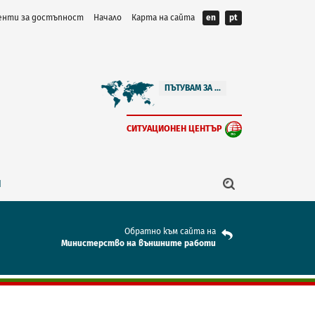
нти за достъпност
Начало
Карта на сайта
en
pt
ПЪТУВАМ ЗА ...
СИТУАЦИОНЕН ЦЕНТЪР
Я
Обратно към сайта на
Mинистерство на външните работи