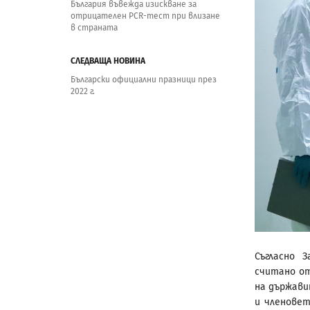
България въвежда изискване за
отрицателен PCR-тест при влизане
в страната
СЛЕДВАЩА НОВИНА
Български официални празници през
2022 г.
Съгласно З
считано от 
на държави
и членове