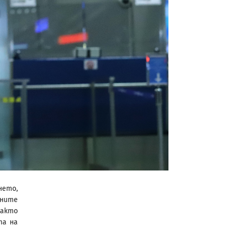
нето,
аните
както
та на