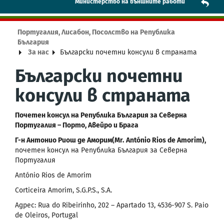
Mинистерство на външните работи
Португалия, Лисабон, Посолство на Република
България
За нас
Български почетни консули в страната
Български почетни
консули в страната
Почетен консул на Република България за Северна
Португалия – Порто, Авейро и Брага
Г-н Антонио Риош де Аморим
(
Mr
.
António Rios de Amorim
)
,
почетен консул на Република България за Северна
Португалия
António Rios de Amorim
Corticeira Amorim, S.G.P.S., S.A.
Адрес: Rua do Ribeirinho, 202 – Apartado 13, 4536-907 S. Paio
de Oleiros, Portugal