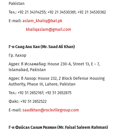
Pakistan
Тел.: +92 21 34314255; +92 21 34530361; +92 21 34530362
E-mail:
aslam_khaliq@bat.pk
khaliqaslam@gmail.com
Г-н Саад Али Хан (Mr. Saad Ali Khan)
Гр. Лахор
Адрес в Исламабад: House 230-A, Street 13, E – 7,
Islamabad, Pakistan
Адрес в Лахор: House 232, Z Block Defense Housing
Authority, Phase III, Lahore, Pakistan
Тел.: +92 51 2652167; +92 51 2652875
Факс: +92 51 2652522
E-mail:
saadkhan@rockvillegroup.com
Г-н Файсал Салим Рахман (
Mr. Faisal Saleem Rahman)