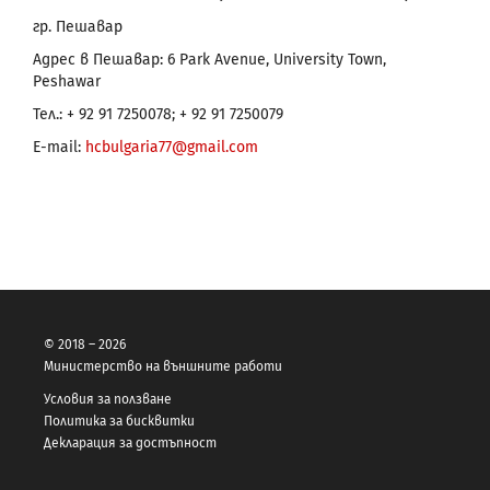
гр. Пешавар
Адрес в Пешавар: 6 Park Avenue, University Town,
Peshawar
Тел.: + 92 91 7250078; + 92 91 7250079
Е-mail:
hcbulgaria77@gmail.com
© 2018 – 2026
Министерство на външните работи
Условия за ползване
Политика за бисквитки
Декларация за достъпност