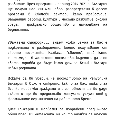
развитие. През програмния период 2014-2021 г., България
ще получи над 210 млн. евро, разпределени в десет
програми в ключови сектори като правосъдие,
вътрешни работи, култура и местно развитие, околна
среда, гражданско общество и намаляване на
бедността.
Уважаеми сънародници, знаем колко важна за вас е
подкрепата и разбирането, което получавате от
своето посолство. Казваме "своето", тъй като
считаме, че българското посолство, където и да е по
света, трябва да бъде като дом за всички българи
извън родината.
Искаме да ви уверим, че посолството на Република
България в Осло е открито, както за вас, така и за
всички норвежки граждани и с готовност ще ви даде
съвет и ще ви предостави консулски услуги отвъд
формалните ограничения на работното време.
Днес България и Норвегия са изправени пред много
общи предизвикателства, на които трябва да търсим