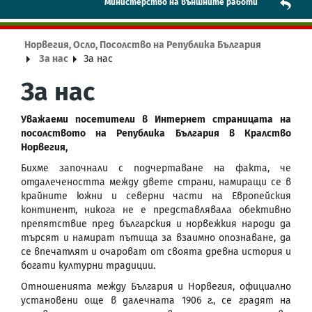
Mинистерство на външните работи
Норвегия, Осло, Посолство на Република България
За нас
За нас
За нас
Уважаеми посетители в Интернет страницата на
посолството на Република България в Кралство
Норвегия,
Бихме започнали с подчертаване на факта, че
отдалечеността между двете страни, намиращи се в
крайните южни и северни части на Европейския
континент, никога не е представлявала обективно
препятствие пред българския и норвежкия народи да
търсят и намират пътища за взаимно опознаване, да
се впечатлят и очароват от своята древна история и
богати културни традиции.
Отношенията между България и Норвегия, официално
установени още в далечната 1906 г., се градят на