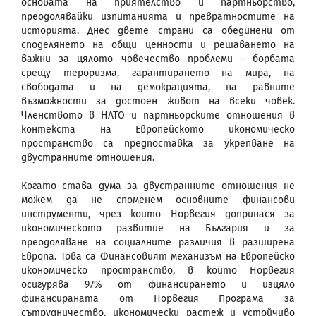
основата на приятелство и партньорство,
преодолявайки изпитанията и превратностите на
историята. Днес двете страни са обединени от
споделянето на общи ценности и решаването на
важни за цялото човечество проблеми - борбата
срещу тероризма, гарантирането на мира, на
свободата и на демокрацията, на равните
възможности за достоен живот на всеки човек.
Членството в НАТО и партньорските отношения в
контекста на Европейското икономическо
пространство са предпоставка за укрепване на
двустранните отношения.
Когато става дума за двустранните отношения не
можем да не споменем основните финансови
инструменти, чрез които Норвегия допринася за
икономическото развитие на България и за
преодоляване на социалните различия в разширена
Европа. Това са Финансовият механизъм на Европейско
икономическо пространство, в който Норвегия
осигурява 97% от финансирането и изцяло
финансираната от Норвегия Програма за
сътрудничество, икономически растеж и устойчиво