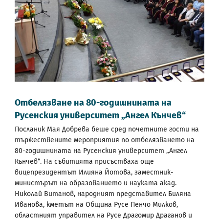
Отбелязване на 80-годишнината на
Русенския университет „Ангел Кънчев“
Посланик Мая Добрева беше сред почетните гости на
тържествените мероприятия по отбелязването на
80-годишнината на Русенския университет „Ангел
Кънчев“. На събитията присъстваха още
вицепрезидентът Илияна Йотова, заместник-
министърът на образованието и науката акад.
Николай Витанов, народният представител Биляна
Иванова, кметът на Община Русе Пенчо Милков,
областният управител на Русе Драгомир Драганов и