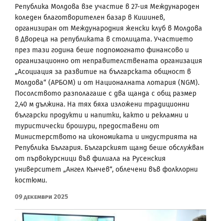
Република Молдова взе участие в 27-ия Международен
коледен благотворителен базар в Кишинев,
организиран от Международния женски клуб в Молдова
в Двореца на републиката в столицата. Участието
през тази година беше подпомогнато финансово и
организационно от неправителствената организация
„Асоциация за развитие на българската общност в
Молдова“ (АРБОМ) и от Националната лотария (NGM).
Посолството разполагаше с два щанда с общ размер
2,40 м дължина. На тях бяха изложени традиционни
български продукти и напитки, както и рекламни и
туристически брошури, предоставени от
Министерството на икономиката и индустрията на
Република България. Българският щанд беше обслужван
от първокурсници във филиала на Русенския
университет „Ангел Кънчев“, облечени във фолклорни
костюми.
09 Декември 2025