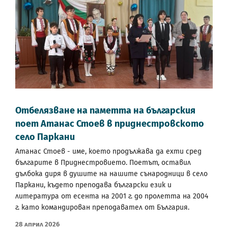
Отбелязване на паметта на българския
поет Атанас Стоев в приднестровското
село Паркани
Атанас Стоев - име, което продължава да ехти сред
българите в Приднестровието. Поетът, оставил
дълбока диря в душите на нашите сънародници в село
Паркани, където преподава български език и
литература от есента на 2001 г. до пролетта на 2004
г. като командирован преподавател от България.
28 Април 2026