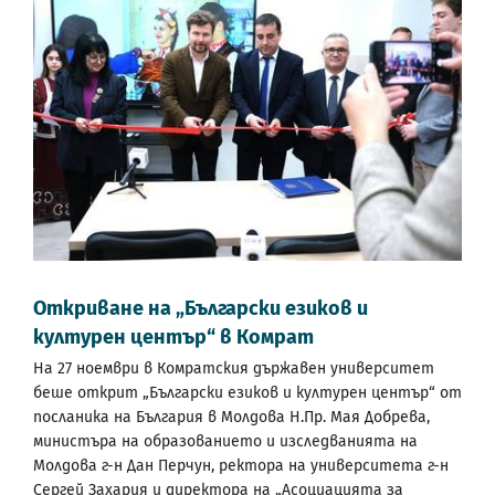
Откриване на „Български езиков и
културен център“ в Комрат
На 27 ноември в Комратския държавен университет
беше открит „Български езиков и културен център“ от
посланика на България в Молдова Н.Пр. Мая Добрева,
министъра на образованието и изследванията на
Молдова г-н Дан Перчун, ректора на университета г-н
Сергей Захария и директора на „Асоциацията за