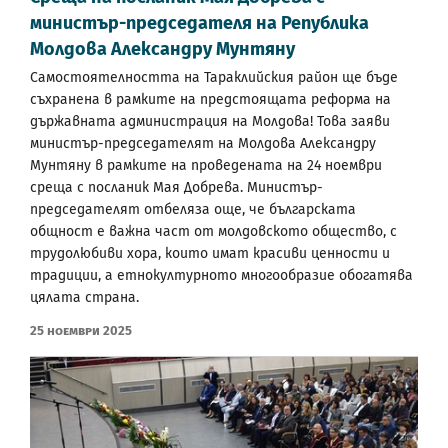
министър-председателя на Република
Молдова Александру Мунтяну
Самостоятелността на Тараклийския район ще бъде
съхранена в рамките на предстоящата реформа на
държавната администрация на Молдова! Това заяви
министър-председателят на Молдова Александру
Мунтяну в рамките на проведената на 24 ноември
среща с посланик Мая Добрева. Министър-
председателят отбеляза още, че българската
общност е важна част от молдовското общество, с
трудолюбиви хора, които имат красиви ценности и
традиции, а етнокултурното многообразие обогатява
цялата страна.
25 Ноември 2025