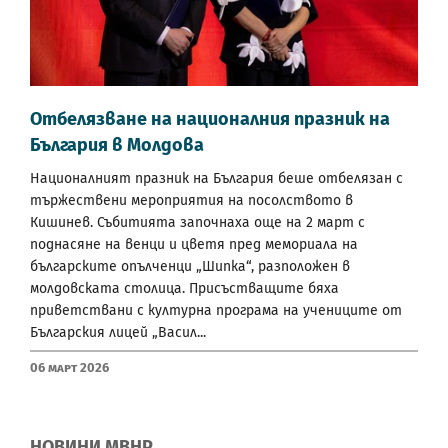
Отбелязване на националния празник на
България в Молдова
Националният празник на България беше отбелязан с
тържествени мероприятия на посолството в
Кишинев. Събитията започнаха още на 2 март с
поднасяне на венци и цветя пред мемориала на
българските опълченци „Шипка“, разположен в
молдовската столица. Присъстващите бяха
приветствани с културна програма на учениците от
Българския лицей „Васил...
06 Март 2026
НОВИНИ МВНР