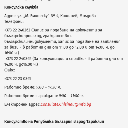
Консулска служба
Адрес: ул. „М. Еминеску” № 4, Кишинев, Молдова
Телефони:
+373 22 240262 (Запис за подаване на документи за
българскипроизход, гражданство и
българскиличнидокументи, запис за подаване на заявления
за визи - в работни дни от 11:00 до 12:00 и от 14:00 ч. до
16:00 ч.)
+373 22 240362 (За консултации и справки- в работни дни от
14:00 ч. до16:00 ч.)
Факс:
+373 22 23 0361
Работно време:
9:00 – 17:30
ч.
Работно време с граждани:
9:00 – 11:00
ч.
Електронен адрес:
Consulate.Chisinau@mfa.bg
Консулство на Република България в град Тараклия