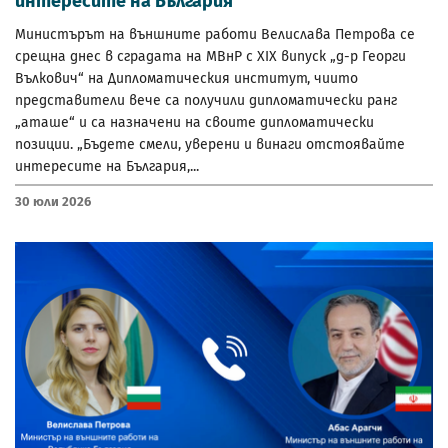
интересите на България
Министърът на външните работи Велислава Петрова се
срещна днес в сградата на МВнР с XIX випуск „д-р Георги
Вълкович“ на Дипломатическия институт, чиито
представители вече са получили дипломатически ранг
„аташе“ и са назначени на своите дипломатически
позиции. „Бъдете смели, уверени и винаги отстоявайте
интересите на България,...
30 Юли 2026