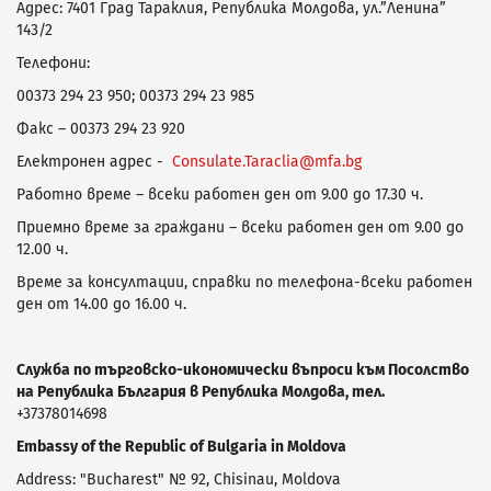
Адрес: 7401 Град Тараклия, Република Молдова, ул.”Ленина”
143/2
Телефони:
00373 294 23 950; 00373 294 23 985
Факс – 00373 294 23 920
Електронен адрес -
Consulate.Taraclia@mfa.bg
Работно време – всеки работен ден от 9.00 до 17.30 ч.
Приемно време за граждани – всеки работен ден от 9.00 до
12.00 ч.
Време за консултации, справки по телефона-всеки работен
ден от 14.00 до 16.00 ч.
Служба по търговско-икономически въпроси към Посолство
на Република България в Република Молдова, тел.
+37378014698
Embassy of the Republic of Bulgaria in Moldova
Address: "Bucharest" № 92, Chisinau, Moldova