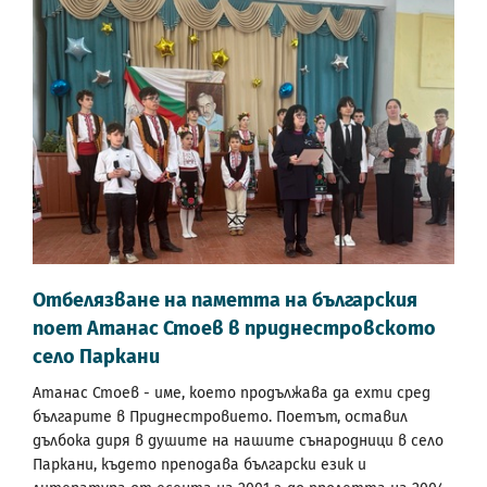
Отбелязване на паметта на българския
поет Атанас Стоев в приднестровското
село Паркани
Атанас Стоев - име, което продължава да ехти сред
българите в Приднестровието. Поетът, оставил
дълбока диря в душите на нашите сънародници в село
Паркани, където преподава български език и