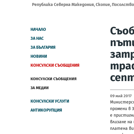
Република Северна Македония, Скопие, Посолство
Съоб
НАЧАЛО
ЗА НАС
пъти
ЗА БЪЛГАРИЯ
затр
НОВИНИ
траф
КОНСУЛСКИ СЪОБЩЕНИЯ
септ
КОНСУЛСКИ СЪОБЩЕНИЯ
ЗА МЕДИИ
09 Май 2017
КОНСУЛСКИ УСЛУГИ
Министерст
промени в 
АНТИКОРУПЦИЯ
е пристигн
влизане на
платена ви