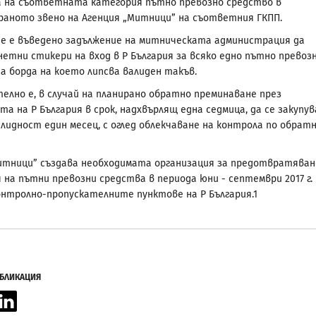
 на съответната категория пътно превозно средство в
раното звено на Агенция „Митници” на съответния ГКПП.
е е въведено задължение на митническата администрация да
нетни стикери на вход в Р България за всяко едно пътно превоз
на борда на което липсва валиден такъв.
елно е, в случай на планирано обратно преминаване през
а на Р България в срок, надхвърлящ една седмица, да се закупув
алидност един месец, с оглед облекчаване на контрола по обрат
итници” създава необходимата организация за предотвратяван
 на пътни превозни средства в периода юни - септември 2017 г.
онтролно-пропускателните пунктове на Р България.1
УБЛИКАЦИЯ
acebook
LinkedIn