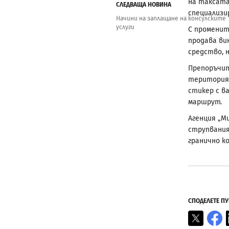
на таксата
СЛЕДВАЩА НОВИНА
специализи
Начини на заплащане на консулските
услуги
С променит
продава ви
средство, 
Препоръчит
територият
стикер с в
маршрут.
Агенция „М
струпвания
гранично к
СПОДЕЛЕТЕ П
X
F