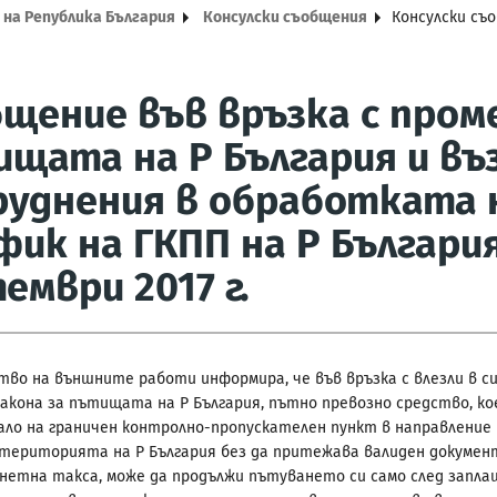
 на Република България
Консулски съобщения
Консулски съ
щение във връзка с проме
щата на Р България и в
уднения в обработката 
ик на ГКПП на Р България
ември 2017 г.
во на външните работи информира, че във връзка с влезли в с
Закона за пътищата на Р България, пътно превозно средство, к
ало на граничен контролно-пропускателен пункт в направление
 територията на Р България без да притежава валиден докумен
нетна такса, може да продължи пътуването си само след запла