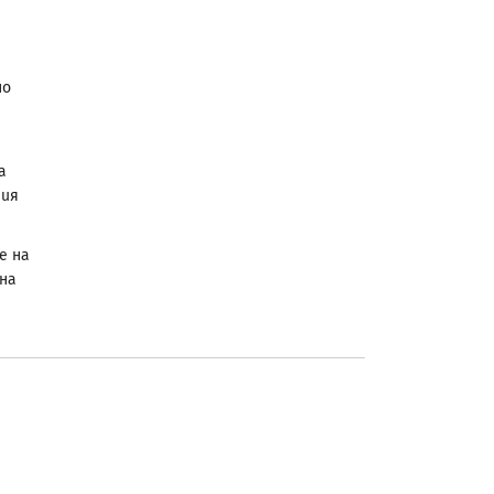
но
а
ния
е на
 на