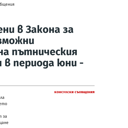
общения
ни в Закона за
ъзможни
на пътническия
 в периода юни -
Консулски съобщения
ила
оето
т за
щане