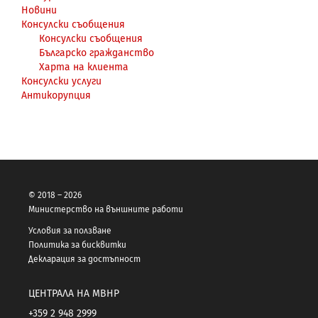
Новини
Консулски съобщения
Консулски съобщения
Българско гражданство
Харта на клиента
Консулски услуги
Антикорупция
© 2018 – 2026
Министерство на външните работи
Условия за ползване
Политика за бисквитки
Декларация за достъпност
ЦЕНТРАЛА НА МВНР
+359 2 948 2999