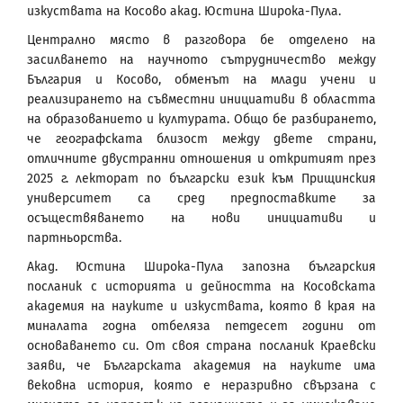
изкуствата на Косово акад. Юстина Широка-Пула.
Централно място в разговора бе отделено на
засилването на научното сътрудничество между
България и Косово, обменът на млади учени и
реализирането на съвместни инициативи в областта
на образованието и културата. Общо бе разбирането,
че географската близост между двете страни,
отличните двустранни отношения и откритият през
2025 г. лекторат по български език към Прищинския
университет са сред предпоставките за
осъществяването на нови инициативи и
партньорства.
Акад. Юстина Широка-Пула запозна българския
посланик с историята и дейността на Косовската
академия на науките и изкуствата, която в края на
миналата годна отбеляза петдесет години от
основаването си. От своя страна посланик Краевски
заяви, че Българската академия на науките има
вековна история, която е неразривно свързана с