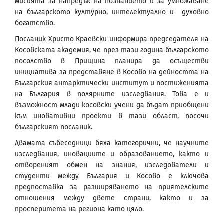
мисията за напредък на познанието и за умножаване
на българското културно, интелектуално и духовно
богатство.
Посланик Христо Краевски информира председателя на
Косовската академия, че през тази година българското
посолство в Прищина планира да осъществи
инициатива за представяне в Косово на дейността на
Българския антарктически институт и постиженията
на България в полярните изследвания. Това е и
възможност млади косовски учени да бъдат приобщени
към иновативни проекти в тази област, посочи
българският посланик.
Двамата събеседници бяха категорични, че научните
изследвания, иновациите и образованието, както и
отвореният обмен на знания, изследователи и
студенти между България и Косово е ключова
предпоставка за разширяването на приятелските
отношения между двете страни, както и за
просперитета на региона като цяло.