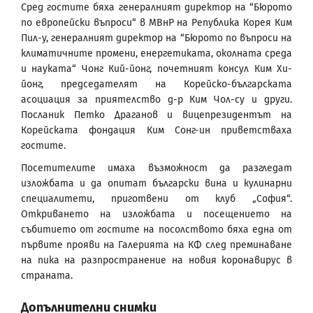
Сред гостите бяха генералният директор на “Бюрото
по европейски въпроси“ в МВнР на Република Корея Ким
Пил-у, генералният директор на “Бюрото по въпроси на
климатичните промени, енергетиката, околната среда
и науката“ Чонг Кий-йонг, почетният консул Ким Хи-
йонг, председателят на Корейско-българската
асоциация за приятелство д-р Ким Чол-су и други.
Посланик Петко Драганов и вицепрезидентът на
Корейската фондация Ким Сонг-ин приветстваха
гостите.
Посетителите имаха възможност да разгледат
изложбата и да опитат български вина и кулинарни
специалитети, приготвени от клуб „София“.
Откриването на изложбата и посещението на
събитието от гостите на посолството бяха една от
първите прояви на Галерията на КФ след преминаване
на пика на разпространение на новия коронавирус в
страната.
Допълнителни снимки