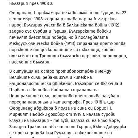
България през 1908 г.
Фердинанд
I
прокламира независимост от Турция на 22
септември 1908 година и става цар на българския
народ. България участва в Балканската война (1912)
заедно със Сърбия и Гърция. Българските войски
печелят блестящи победи, но в последвалата
Междусъюзническа война (1913) страната претърпява
поражение от доскорошните си съюзници, които
откъсват от Третото българско царство територии,
населени с българи.
В ситуация на остро противопоставяне между
Великите сили, реваншизъм и кипеж на
националистически движения, България се включва в
Първата световна война на страната на
Централните сили, но отново претърпява загуба и
поредна национална катастрофа. През 1918 г. цар
Фердинанд абдикира в полза на сина си Борис
III
.
Мирният Ньойски договор от 1919 г. налага сурови
клаузи на България - тя губи излаза си на Бяло море,
Западна Тракия става част от Гърция, Южна Добруджа
се присъединява към Румъния, а околностите на