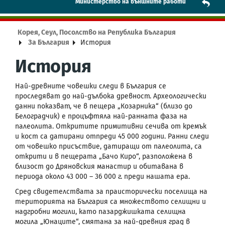
Mинистерство на външните работи
Корея, Сеул, Посолство на Република България
За България
История
История
Най-древните човешки следи в България се
проследяват до най-дълбока древност. Археологически
данни показват, че в пещера „Козарника“ (близо до
Белоградчик) е процъфтяла най-ранната фаза на
палеолита. Откритите примитивни сечива от кремък
и кост са датирани отпреди 45 000 години. Ранни следи
от човешко присъствие, датиращи от палеолита, са
открити и в пещерата „Бачо Киро“, разположена в
близост до Дряновския манастир и обитавана в
периода около 43 000 – 36 000 г. преди нашата ера.
Сред свидетелствата за праисторически поселища на
територията на България са множеството селищни и
надгробни могили, като пазарджишката селищна
могила „Юнаците“, смятана за най-древния град в