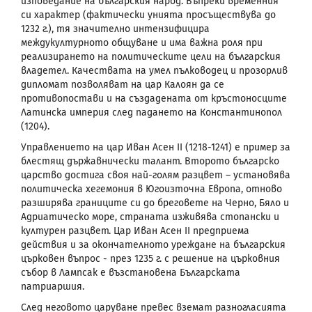
изповедание на българския народ. Въпреки временния
си характер (фактически унията просъществува до
1232 г.), тя значително интензифицира
междукултурното общуване и има важна роля при
реализирането на политическите цели на българския
владетел. Качествата на умел пълководец и прозорлив
дипломат позволяват на цар Калоян да се
противопостави и на създадената от кръстоносците
Латинска империя след падането на Константинопол
(1204).
Управлението на цар Иван Асен
II
(1218-1241) е пример за
блестящ държавнически талант. Второто българско
царство достига своя най-голям разцвет – установява
политическа хегемония в Югоизточна Европа, отново
разширява границите си до бреговете на Черно, Бяло и
Адриатическо море, страната изживява стопански и
културен разцвет. Цар Иван Асен
II
предприема
действия и за окончателното уреждане на българския
църковен въпрос - през 1235 г. с решение на църковния
събор в Лампсак е възстановена Българската
патриаршия.
След неговото царуване превес вземат разногласията