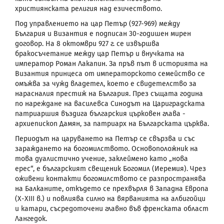
християнската религия над езичеството.
Под управлението на цар Петър (927-969) между
България и Византия е подписан 30-годишен мирен
договор. На 8 октомври 927 г. се извършва
бракосъчетание между цар Петър и внучката на
император Роман Лакапин. За пръв път в историята на
Византия принцеса от императорското семейство се
омъжва за чужд владетел, което е свидетелство за
нарасналия престиж на България. През същата година
по нареждане на василевса Синодът на Цариградската
патриаршия въздига българския църковен глава -
архиепископ Дамян, за патриарх на Българската църква.
Периодът на царуването на Петър се свързва и
със
зараждането на богомилството. Основоположник на
това дуалистично учение, заклеймено като „нова
ерес“, е българският свещеник Богомил (Иеремия). Чрез
оживени контакти богомилството се разпространява
на Балканите, откъдето се прехвърля в Западна Европа
(Х-
XIII
в.) и повлиява силно на вярванията на албигойци
и катари, съсредоточени главно във френската област
Лангедок.