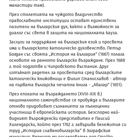
манастири там).
През столетията на чуждото владичество
православните институции остават единствени
пазители на българския дух, както и възможност за
диалог със света в защита на националната кауза.
Заслуги за поддържане на българския език и просвета
има и българското католическо духовенство. Петър
Богдан със своята „История на България“ (1667) полага
основите на ранното Българско възраждане. През 1688
г. той подготвя и Чипровското въстание. Друг
изтъкнат радетел за просветата сред българските
католически книжовници е Филип Станиславов - автор
на първата българска печатна книга - „Абагар“ (1651).
През епохата на Възраждането (XVIII-XIX в.)
националното самочувствие се пробужда и българите
отново придобиват съзнанието за пълноценни
участници в европейската история. Безспорно най-
видният възрожденски представител е Паисий
Хилендарски, който през 1762 г. завършва бележития си
труд „История славянобългарска” в Зографския
манастир. Верният му последовател поп Стойко