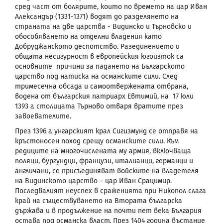
сред част от болярите, които по времето на цар Иван
Александър (1331-1371) водят до разделянето на
страната на две царства - Видинско и Търновско и
обособяването на отделни владения като
Добруджанското деспотство. Разединението и
общата несигурност в европейския югоизток са
основните причини за падането на Българското
царство под натиска на османските сили. След
тримесечна обсада и самоотвержената отбрана,
водена от българския патриарх Евтимий, на 17 юли
1393 г. столицата Търново отваря вратите през
завоевателите.
През 1396 г. унгарският крал Сигизмунд се отправя на
кръстоносен поход срещу османските сили. Към
редиците на многочислената му армия, включваща
поляци, бургундци, французи, италианци, германци и
англичани, се присъединяват войските на владетеля
на Видинското царство – цар Иван Срацимир.
Последвалият неуспех в сраженията при Никопол слага
край на съществуването на Втората българска
държава и в продължение на почти пет века България
остава под османска власт. През 1404 година въстание