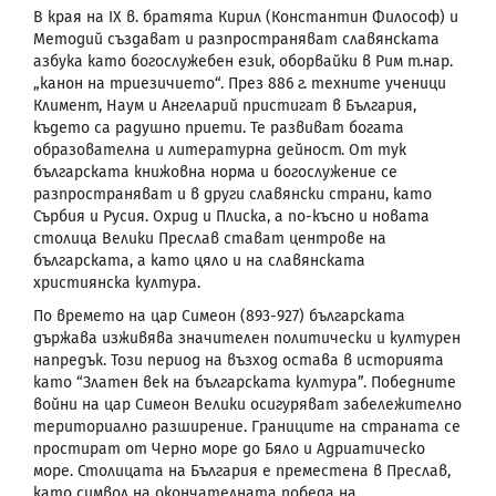
В края на ІХ в. братята Кирил (Константин Философ) и
Методий създават и разпространяват славянската
азбука като богослужебен език, оборвайки в Рим т.нар.
„канон на триезичието“. През 886 г. техните ученици
Климент, Наум и Ангеларий пристигат в България,
където са радушно приети. Те развиват богата
образователна и литературна дейност. От тук
българската книжовна норма и богослужение се
разпространяват и в други славянски страни, като
Сърбия и Русия. Охрид и Плиска, а по-късно и новата
столица Велики Преслав стават центрове на
българската, а като цяло и на славянската
християнска култура.
По времето на цар Симеон (893-927) българската
държава изживява значителен политически и културен
напредък. Този период на възход остава в историята
като “Златен век на българската култура”. Победните
войни на цар Симеон Велики осигуряват забележително
териториално разширение. Границите на страната се
простират от Черно море до Бяло и Адриатическо
море. Столицата на България е преместена в Преслав,
като символ на окончателната победа на