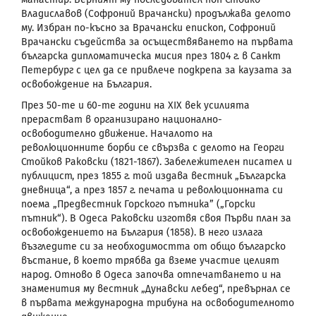
Владиславов (Софроний Врачански) продължава делото
му.
Избран по-късно за Врачански епископ, Софроний
Врачански съдейства за осъществяването на първата
българска дипломатическа мисия през 1804 г. в Санкт
Петербург с
цел да се привлече подкрепа за каузата за
освобождение на България.
През 50-те и 60-те години на
XIX
век усилията
прерастват в организирано национално-
освободително движение. Началото на
революционните борби се свързва с делото на Георги
Стойков Раковски (1821-1867). Забележителен писател и
публицист, през 1855 г. той издава вестник „Българска
дневница“, а през 1857 г. печата и революционната си
поема „Предвестник Горского пътника” („Горски
пътник“). В Одеса Раковски изготвя своя Първи план за
освобождението на България (1858). В него излага
възгледите си за необходимостта от общо българско
въстание, в което трябва да вземе участие целият
народ. Отново в Одеса започва отпечатването и на
знаменития му вестник „Дунавски лебед“, превърнал се
в първата международна трибуна на освободителното