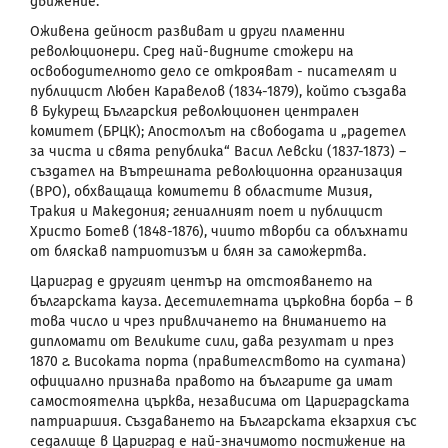
движение.
Оживена дейност развиват и други пламенни
революционери. Сред най-видните стожери на
освободителното дело се открояват - писателят и
публицист Любен Каравелов (1834-1879), който създава
в Букурещ Българския революционен централен
комитет (БРЦК); Апостолът на свободата и „радетел
за чиста и свята република“ Васил Левски (1837-1873) –
създател на Вътрешната революционна организация
(ВРО), обхващаща комитети в областите Мизия,
Тракия и Македония; гениалният поет и публицист
Христо Ботев (1848-1876), чиито творби са облъхнати
от бляскав патриотизъм и блян за саможертва.
Цариград
е другият център на отстояването на
българската кауза. Десетилетната църковна борба – в
това число и чрез привличането на вниманието на
дипломати от Великите сили, дава резултат и през
1870 г. Високата порта (правителството на султана)
официално признава правото на българите да имат
самостоятелна църква, независима от Цариградската
патриаршия. Създаването на Българската екзархия със
седалище в Цариград е най-значимото постижение на