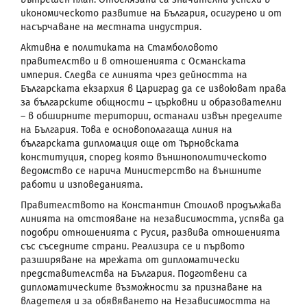
икономическото развитие на България, осигурено и от
насърчаване на местната индустрия.
Активна е политиката на Стамболовото
правителство и в отношенията с Османската
империя. Следва се линията чрез дейността на
Българската екзархия в Цариград да се извоюват права
за българските общности – църковни и образователни
– в обширните територии, останали извън пределите
на България. Това е основополагаща линия на
българската дипломация още от Търновската
конституция, според която външнополитическото
ведомство се нарича Министерство на външните
работи и изповеданията.
Правителството на Константин Стоилов продължава
линията на отстояване на независимостта, успява да
подобри отношенията с Русия, развива отношенията
със съседните страни. Реализира се и първото
разширяване на мрежата от дипломатически
представителства на България. Подготвени са
дипломатическите възможности за признаване на
владетеля и за обявяването на Независимостта на