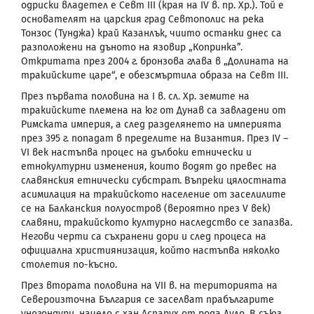
одриски владетел е Севт
III
(кр
a
я на
IV
в. пр. Хр.). Той е
основателят на царския град Севтополис на река
Тонзос
(Тунджа) край Казанлък, чиито останки днес са
разположени на дъното на язовир „Копринка”.
Откритата през 2004 г. бронзова глава в „Долината на
тракийските царе“, е обезсмъртила образа на Севт
III
.
През първата половина на I в. сл. Хр. земите на
тракийските племена на юг от Дунав са завладени от
Римската империя, а след разделянето на империята
през 395 г. попадат в пределите на Византия. През
IV
–
VI
век настъпва процес на дълбоки етнически и
етнокултурни изменения, които водят до превес на
славянския етнически субстрат. Въпреки цялостната
асимилация на тракийското население от заселилите
се на Балканския полуостров (вероятно през
V
век)
славяни, тракийското културно наследство се запазва.
Негови черти са съхранени дори и след процеса на
официална християнизация, който настъпва няколко
столетия по-късно.
През втората половина на
VII
в. на територията на
Североизточна България се заселват прабългарите
уногондури, начело с хан Аспарух от рода Дуло. В съюз