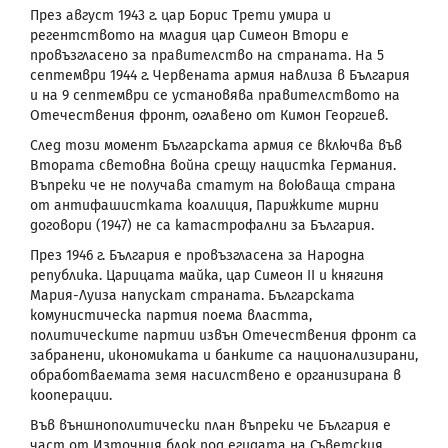
През август 1943 г. цар Борис Трети умира и
регентството на младия цар Симеон Втори е
провъзгласено за правителство на страната. На 5
септември 1944 г. Червената армия навлиза в България
и на 9 септември се установява правителството на
Отечествения фронт, оглавено от Кимон Георгиев.
След този момент Българската армия се включва във
Втората световна война срещу нацистка Германия.
Въпреки че не получава статут на воюваща страна
от антифашистката коалиция, Парижките мирни
договори (1947) не са катастрофални за България.
През 1946 г. България е провъзгласена за Народна
република. Царицата майка, цар Симеон ІІ и княгиня
Мария-Луиза напускат страната. Българската
комунистическа партия поема властта,
политическите партии извън Отечествения фронт са
забранени, икономиката и банките са национализирани,
обработваемата земя насилствено е организирана в
кооперации.
Във външнополитически план въпреки че България е
част от Източния блок под егидата на Съветския