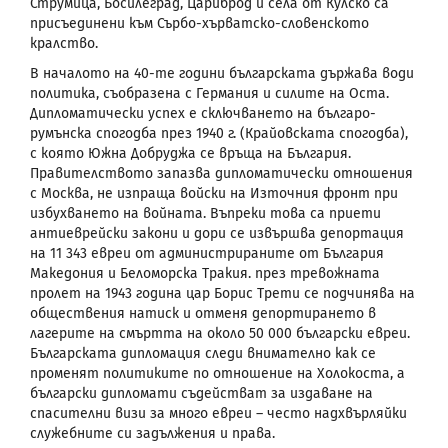
Струмица, Босилеград, Цариброд и села от Кулско са
присъединени към Сърбо-хърватско-словенското
кралство.
В началото на 40-те години българската държава води
политика, съобразена с Германия и силите на Оста.
Дипломатически успех е сключването на българо-
румънска спогодба през 1940 г. (Крайовската спогодба),
с която Южна Добруджа се връща на България.
Правителството запазва дипломатически отношения
с Москва, не изпраща войски на Източния фронт при
избухването на войната. Въпреки това са приети
антиеврейски закони и дори се извършва депортация
на 11 343 евреи от администрираните от България
Македония и Беломорска Тракия. през тревожната
пролет на 1943 година цар Борис Трети се подчинява на
обществения натиск и отменя депортирането в
лагерите на смъртта на около 50 000 български евреи.
Българската дипломация следи внимателно как се
променят политиките по отношение на Холокоста, а
български дипломати съдействат за издаване на
спасителни визи за много евреи – често надхвърляйки
служебните си задължения и права.