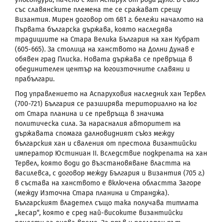
със славянските племена те се сражават срещу
Византия. Мирен договор от 681 г. бележи началото на
Първата българска държава, която наследява
традициите на Стара Велика България на хан Кубрат
(605-665).
За столица на ханството на Долни Дунав е
обявен град Плиска. Новата държава се превръща в
обединителен център на югоизточните славяни и
прабългари.
Под управлението на Аспаруховия наследник хан Тервел
(700-721) България се разширява териториално на юг
от Стара планина и се превръща в значима
политическа сила. За нарасналия авторитет на
държавата спомага далновидният съюз между
българския хан и сваления от престола византийски
император Юстиниан
II
. Вследствие подкрепата на хан
Тервел, която води до възстановяване властта на
василевса, с договор между България и Византия (705 г.)
в състава на ханството е включена областта Загоре
(между Източна Стара планина и Странджа).
Българският владетел също така получава титлата
„кесар“, която е сред най-високите византийски