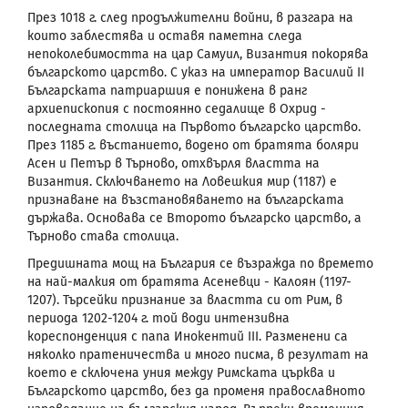
През 1018 г. след продължителни войни, в разгара на
които заблестява и оставя паметна следа
непоколебимостта на цар Самуил, Византия покорява
българското царство. С указ на император Василий
II
Българската патриаршия е понижена в ранг
архиепископия с постоянно седалище в Охрид -
последната столица на Първото българско царство.
През 1185 г. въстанието, водено от братята боляри
Асен и Петър в Търново, отхвърля властта на
Византия. Сключването на Ловешкия мир (1187) е
признаване на възстановяването на българската
държава. Основава се Второто българско царство, а
Търново става столица.
Предишната мощ на България се възражда по времето
на най-малкия от братята Асеневци - Калоян (1197-
1207). Търсейки признание за властта си от Рим, в
периода 1202-1204 г. той води интензивна
кореспонденция с папа Инокентий III. Разменени са
няколко пратеничества и много писма, в резултат на
което е сключена уния между Римската църква и
Българското царство, без да променя православното