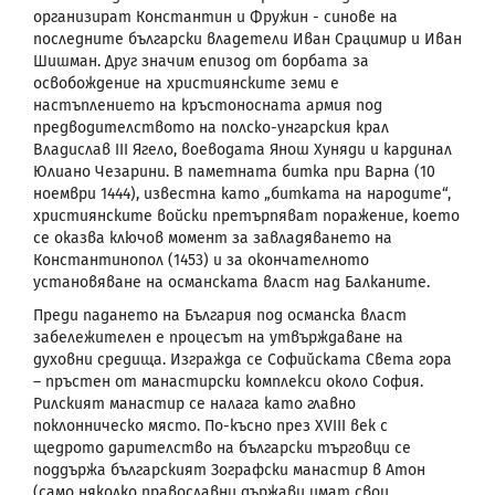
организират Константин и Фружин - синове на
последните български владетели Иван Срацимир и Иван
Шишман. Друг значим епизод от борбата за
освобождение на християнските земи е
настъплението на кръстоносната армия
под
предводителството на полско-унгарския крал
Владислав
III Ягело,
воеводата Янош Хуняди
и кардинал
Юлиано Чезарини. В паметната битка при Варна (10
ноември 1444), известна като „битката на народите“,
християнските войски претърпяват поражение, което
се оказва ключов момент за завладяването на
Константинопол (1453) и за окончателното
установяване на османската власт над Балканите.
Преди падането на България под османска власт
забележителен е процесът на утвърждаване на
духовни средища. Изгражда се Софийската Света гора
– пръстен от манастирски комплекси около София.
Рилският манастир се налага като главно
поклонническо място. По-късно през
XVIII
век с
щедрото дарителство на български търговци се
поддържа българският Зографски манастир в Атон
(само няколко православни държави имат свои