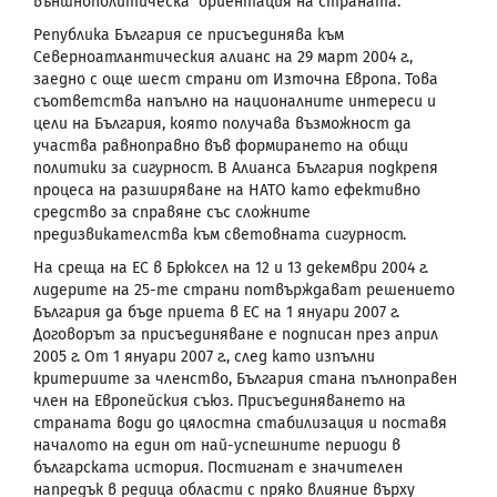
външнополитическа ориентация на страната.
Република България се присъединява към
Северноатлантическия алианс на 29 март 2004 г.,
заедно с още шест страни от Източна Европа. Това
съответства напълно на националните интереси и
цели на България, която получава възможност да
участва равноправно във формирането на общи
политики за сигурност. В Алианса България подкрепя
процеса на разширяване на НАТО като ефективно
средство за справяне със сложните
предизвикателства към световната сигурност.
На среща на ЕС в Брюксел на 12 и 13 декември 2004 г.
лидерите на 25-те страни потвърждават решението
България да бъде приета в ЕС на 1 януари 2007 г.
Договорът за присъединяване е подписан през април
2005 г. От 1 януари 2007 г., след като изпълни
критериите за членство, България стана пълноправен
член на Европейския съюз. Присъединяването на
страната води до цялостна стабилизация и поставя
началото на един от най-успешните периоди в
българската история. Постигнат е значителен
напредък в редица области с пряко влияние върху