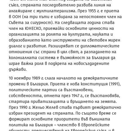
съюз, страната последователно развива линия на
ангажиране с мултилатерализма. През 1955 г. е приета
в ООН (на три пъти е избирана за непостоянен член на
Съвета за сигурност). На следващата година става
член на ЮНЕСКО, приемайки основните ценности на
организацията за ролята на културата, науката и
образованието като инструменти на световен мирен
диалог и развитие. Разширяват се дипломатическите
отношения със страни в цял свят, а разпадането на
колониалната система е възможност за България да
играе важна роля в подкрепа на новосъздадените
държави.
10 ноември 1989 г. слага началото на демократичните
промени в България. Приета е нова конституция (1991),
политическите партии са възстановени,
собствеността, отнета през 1947 г., се възстановява,
стартира приватизацията и връщането на земята.
През 1990 г. Жельо Желев става първият демократично
избран президент на страната. По същото време се
формират основните приоритети във външната
политика на България – членство в Европейските
общности, предшественик на Европейския съюз, и в