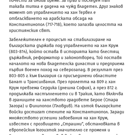
почести за онова време. За пръв и последен път
такава титла е дадена на чужд владетел. Друг знаков
момент от управлението на хан Тервел е
отблъскването на арабската обсада на
Константинопол (717-718), което запазва целостта на
християнския свят.
Забележителен е процесът на стабилизиране на
българската държава под управлението на хан Крум
(803-814), който остава в историята като блестящ
държавник, реформатор и законотворец. Той поставя
началото на нова владетелска династия и предприема
първия военен поход на северозапад. В резултат през
803-805 г. към България са присъединени областите
Банат и Трансилвания. През пролетта на 809 г. хан
Крум превзема Сердика (днешна София), а през 812 г.
продължава настъплението си в Тракия, като включва
в границите на ханството градовете Берое (Стара
Загора) и Филипопол (Пловдив). На изток българските
войски достигат стените на Константинопол. Заради
множеството успешни завоевания на хан Крум,
известен с прозвището „Страшни“, обстановката в
европейския югоизток значително се променя и