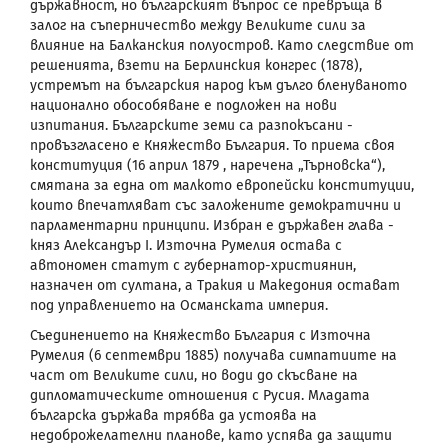
държавност, но българският въпрос се превръща в
залог на съперничество между Великите сили за
влияние на Балканския полуостров. Като следствие от
решенията, взети на Берлинския конгрес (1878),
устремът на българския народ към дълго бленуваното
национално обособяване е подложен на нови
изпитания. Българските земи са разпокъсани -
провъзгласено е Княжество България. То приема своя
конституция (16 април 1879 , наречена „Търновска“),
смятана за една от малкото европейски конституции,
които впечатляват със заложените демократични и
парламентарни принципи. Избран е държавен глава -
княз Александър
I
. Източна Румелия остава с
автономен статут с губернатор-християнин,
назначен от султана, а Тракия и Македония остават
под управлението на Османската империя.
Съединението
на Княжество България с Източна
Румелия (6 септември 1885) получава симпатиите на
част от Великите сили, но води до скъсване на
дипломатическите отношения с Русия. Младата
българска държава трябва да устоява на
недоброжелателни планове, като успява да защити