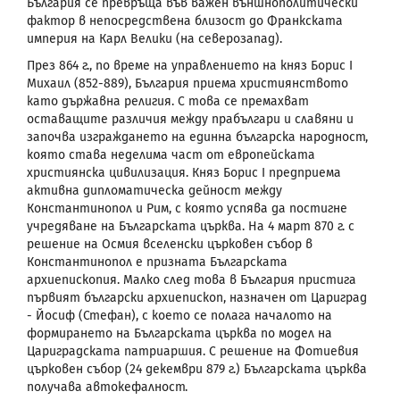
България се превръща във важен външнополитически
фактор в непосредствена близост до Франкската
империя на Карл Велики (на северозапад).
През 864 г., по време на управлението на княз Борис I
Михаил (852-889), България приема християнството
като държавна религия. С това се премахват
оставащите различия между прабългари и славяни и
започва изграждането на единна българска народност,
която става неделима част от европейската
християнска цивилизация. Княз Борис I предприема
активна дипломатическа дейност между
Константинопол и Рим, с която успява да постигне
учредяване на Българската църква. На 4 март 870 г. с
решение на Осмия вселенски църковен събор в
Константинопол е призната Българската
архиепископия. Малко след това в България пристига
първият български архиепископ, назначен от Цариград
- Йосиф (Стефан), с което се полага началото на
формирането на Българската църква по модел на
Цариградската патриаршия. С решение на Фотиевия
църковен събор (24 декември 879 г.) Българската църква
получава автокефалност.