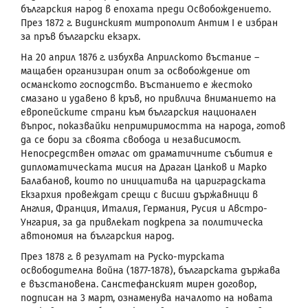
българския народ в епохата преди Освобождението.
През 1872 г. Видинският митрополит Антим I е избран
за пръв български екзарх.
На 20 април 1876 г. избухва Априлското въстание –
мащабен организиран опит за освобождение от
османското господство. Въстанието е жестоко
смазано и удавено в кръв, но привлича вниманието на
европейските страни към българския национален
въпрос, показвайки непримиримостта на народа, готов
да се бори за своята свобода и независимост.
Непосредствен отглас от драматичните събития е
дипломатическата мисия на Драган Цанков и Марко
Балабанов, които по инициатива на цариградската
Екзархия провеждат срещи с висши държавници в
Англия, Франция, Италия, Германия, Русия и Австро-
Унгария, за да привлекат подкрепа за политическа
автономия на българския народ.
През 1878 г. в резултат на Руско-турската
освободителна война (1877-1878), българската държава
е възстановена. Санстефанският мирен договор,
подписан на 3 март, ознаменува началото на новата