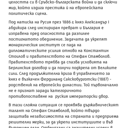
целостта си в Сръбско-българската война и да сключи
мир, който издига престижа ѝ на европейската
политическа сцена.
Под натиска на Русия през 1886 г. княз Александър
I
абдикира след инспириран преврат и България е
изправена пред опасността да разпилее
постигнатото обединение. Задачата да укрепят
монархическия институт се пада на
дипломатическите усилия отново на Константин
Стоилов и правителството на Стефан Стамболов.
Правителството трябва да спазва условията на
Берлинския договор и да получи подкрепа от Великите
сили. След продължителна криза в управлението за
княз е възкачен Фердинанд Сакскобурготски (1887) -
родственик на европейски династии. Той първоначално
не е признат заради категоричното
противопоставяне на руския императорски двор.
В тази сложна ситуация се проявява държавническият
талант на Стефан Стамболов, който твърдо
защитава независимостта на страната и предприема
решителни мерки, за да укрепи институциите и във
вътрешен план. Отбелязани са значителни успехи в