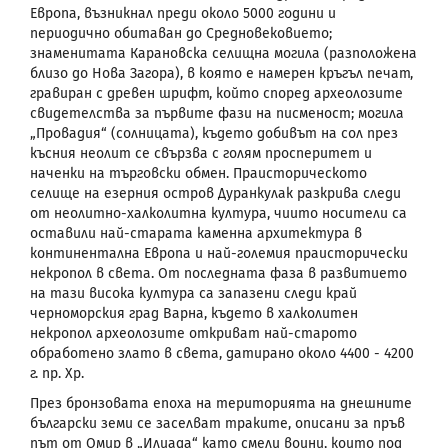
Европа, възникнал преди около 5000 години и
периодично обитаван до Средновековието;
знаменитата Карановска селищна могила (разположена
близо до Нова Загора), в която е намерен кръгъл печат,
гравиран с древен шрифт, който според археолозите
свидетелства за първите фази на писменост; могила
„Провадия“ (солницата), където добивът на сол през
късния неолит се свързва с голям просперитет и
наченки на търговски обмен.
Праисторическото
селище на езерния остров Дуранкулак разкрива следи
от неолитно-халколитна култура, чиито носители са
оставили най-старата каменна архитектура в
континентална Европа и най-големия праисторически
некропол в света. От последната фаза в развитието
на тази висока култура са запазени следи край
черноморския град Варна, където в халколитен
некропол археолозите откриват най-старото
обработено злато в света, датирано около 4400 - 4200
г. пр. Хр.
През бронзовата епоха на територията на днешните
български земи се заселват траките, описани за пръв
път от Омир в „Илиада“ като смели воини, които под