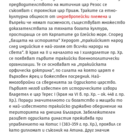
предводителството на митичния цар Резос се
съюзяват с троянския цар Приам. Траките са етно-
културна общност от
индоевропейски племена
и
въпреки че нямат писменост, съществуват множество
доказателствата за тяхната богата култура,
простираща се от Карпатите до Егейско море. Според
„бащата на историята“ Херодот „тракийският народ
след индийския е най-голям от всички народи на
света“. В края на II и началото на I хилядолетие пр. Хр.
се появяват първите тракийски военнополитически
организации. Те се основават на „тракийската
орфическа доктрина“, по силата на която царят е
върховен жрец и божествен посредник. Най-
многобройни са сведенията за Одриското царство.
Първият негов известен от историческите извори
владетел е цар Терес
I
(края на
VI
в. пр. Хр. – ок. 448 г. пр.
Хр.). Поради значителното си богатство и мащаби то
е най-известното тракийско държавно обединение на
територията на днешна България. Забележителен
разцвет одриската династия преживява при
управлението на Котис
I
(383–359 г. пр. Хр.), проявил се
като дипломат и съюзник на Атина. Друг значим