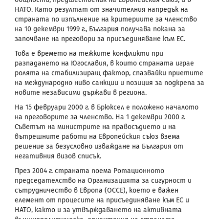
НАТО. Като резултат от значителния напредък на
страната по изпълнение на критериите за членство
на 10 декември 1999 г., България получава покана за
започване на преговори за присъединяване към ЕС.
Това е времето на тежките конфликти при
разпадането на Югославия, в които страната играе
ролята на стабилизиращ фактор, спазвайки приетите
на международно ниво санкции и позиция за подкрепа за
новите независими държави в региона.
На 15 февруари 2000 г. в Брюксел е положено началото
на преговорите за членство. На 1 декември 2000 г.
Съветът на министрите на правосъдието и на
вътрешните работи на Европейския съюз взема
решение за безусловно изваждане на България от
негативния визов списък.
През 2004 г. страната поема Ротационното
председателство на Организацията за сигурност и
сътрудничество в Европа (ОССЕ), което е важен
елемент от процесите на присъединяване към ЕС и
НАТО, както и за утвърждаването на активната