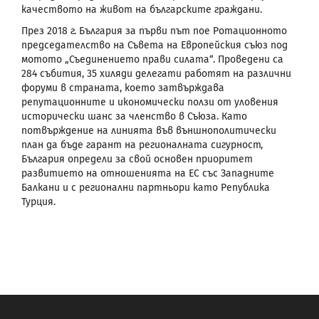
качеството на живот на българските граждани.
През 2018 г. България за първи път пое Ротационното
председателство на Съвета на Европейския съюз под
мотото „Съединението прави силата“. Проведени са
284 събития, 35 хиляди делегати работят на различни
форуми в страната, което затвърждава
репутационните и икономически ползи от уловения
исторически шанс за членство в Съюза. Като
потвърждение на линията във външнополитически
план да бъде гарант на регионалната сигурност,
България определи за свой основен приоритет
развитието на отношенията на ЕС със Западните
Балкани и с регионални партньори като Република
Турция.