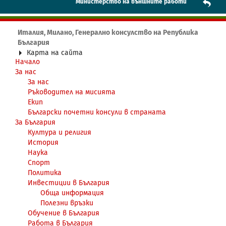
Mинистерство на външните работи
Италия, Милано, Генерално консулство на Република
България
Карта на сайта
Начало
За нас
За нас
Ръководител на мисията
Екип
Български почетни консули в страната
За България
Култура и религия
История
Наука
Спорт
Политика
Инвестиции в България
Обща информация
Полезни връзки
Обучение в България
Работа в България