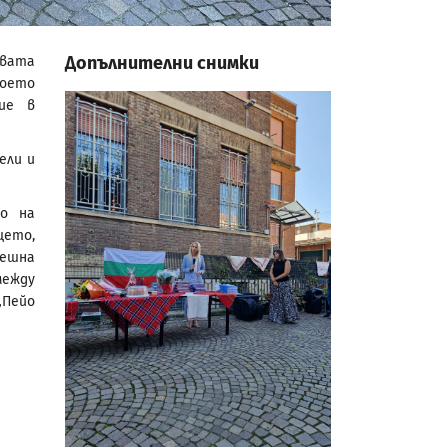
Допълнителни снимки
овата
което
ие в
ели и
о на
щето,
пешна
между
„Пейо