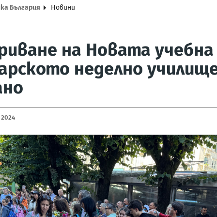
ика България
Новини
иване на Новата учебна 
арското неделно училище
ано
 2024