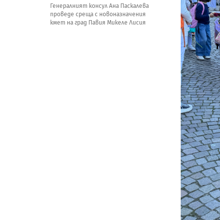
Генералният консул Ана Паскалева
проведе среща с новоназначения
кмет на град Павия Микеле Лисия