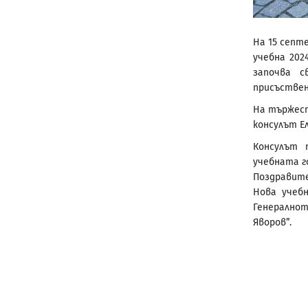
На 15 септ
учебна 202
започва с
присъствен
На тържест
консулът Е
Консулът 
учебната г
Поздравите
Нова учеб
Генерално
Яворов”.