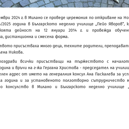
ември 2024 г. в Милано се проведе церемония по откриване на Н
4/2025 година в Българското неделно училище „Пейо Яворов”, 
воята дейност на 12 януари 2014 г. и провежда обучен
а, дистанционна и смесена форма.
вото присъстваха много деца, техните родители, преподават
лена Никова.
поздрави всички присъстващи на тържеството с началот
одина и връчи на г-жа Гергана Христова - председател на учили
лен адрес от името на генералния консул Ана Паскалева за ус
на година и за установеното ползотворно сътрудничество 
то консулство в Милано и Българското неделно училище 