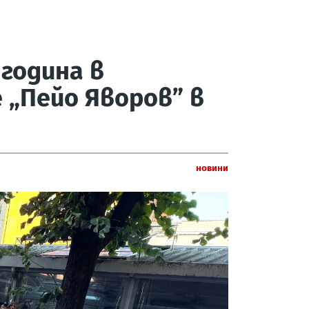
година в
 „Пейо Яворов” в
Новини