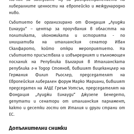
либералните ценности на европейско и международно
ниво.
Събитието бе организирано от Фондация „Луиджи
Еинауди“ – център за проучвания в областта на
политиката, икономиката и историята - по
инициатива на италианския сенатор Иван
Скалфарото, който откри мероприятието. На
събитието присъстваха и извънредният и пълномощен
посланик на Република България в Италианската
република г-н Тодор Стоянов, бившият вицеканцлер на
Германия Филип Рьослер
,
председателят на
Европейския либерален форум Марко Мариани, бившият
председател на АЛДЕ Греъм Уотсън
,
председателят на
Фондация „Луиджи Еинауди“ Джузепе Бенедето,
депутати и сенатори от италианския парламент,
както и десетки гости от Италия и други страни от
ЕС.
Допълнителни снимки