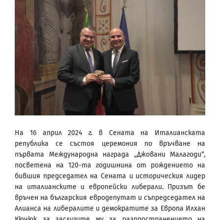
На 16 април 2024 г. в Сената на Италианската
република се състоя церемония по връчване на
първата Международна награда „Джовани Малагоди“,
посветена на 120-та годишнина от рождението на
бившия председател на Сената и историческия лидер
на италианските и европейски либерали. Призът бе
връчен на българския евродепутат и съпредседател на
Алианса на либералите и демократите за Европа Илхан
Кючюк за заслугите му за разпространението на