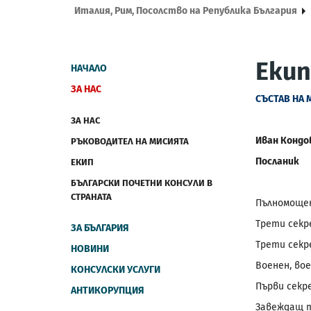
Италия, Рим, Посолство на Република България
Екип
НАЧАЛО
ЗА НАС
СЪСТАВ НА 
ЗА НАС
Иван Кондо
РЪКОВОДИТЕЛ НА МИСИЯТА
Посланик
ЕКИП
БЪЛГАРСКИ ПОЧЕТНИ КОНСУЛИ В
СТРАНАТА
Пълномощен
Трети секр
ЗА БЪЛГАРИЯ
Трети секр
НОВИНИ
Военен, во
КОНСУЛСКИ УСЛУГИ
Първи секр
АНТИКОРУПЦИЯ
Завеждащ т