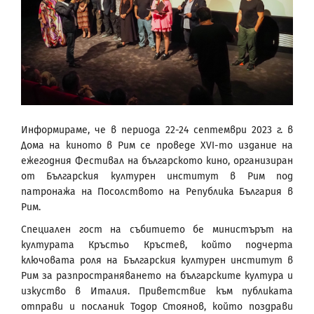
Информираме, че в периода 22-24 септември 2023 г. в
Дома на киното в Рим се проведе XVI-то издание на
ежегодния Фестивал на българското кино, организиран
от Българския културен институт в Рим под
патронажа на Посолството на Република България в
Рим.
Специален гост на събитието бе министърът на
културата Кръстьо Кръстев, който подчерта
ключовата роля на Българския културен институт в
Рим за разпространяването на българските култура и
изкуство в Италия. Приветствие към публиката
отправи и посланик Тодор Стоянов, който поздрави