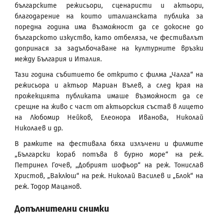
българските режисьори, сценаристи и актьори,
благодарение на които италианската публика за
поредна година има възможност да се докосне до
българското изкуство, като отбеляза, че фестивалът
допринася за задълбочаване на културните връзки
между България и Италия.
Тази година събитието бе открито с филма „Чалга“ на
режисьора и актьор Мариан Вълев, а след края на
прожекцията публиката имаше възможност да се
срещне на живо с част от актьорския състав в лицето
на Любомир Нейков, Елеонора Иванова, Николай
Николаев и др.
В рамките на фестивала бяха излъчени и филмите
„Български кораб потъва в бурно море“ на реж.
Петринел Гочев, „Добрият шофьор“ на реж. Тонислав
Христов, „Ваклюш“ на реж. Николай Василев и „Блок“ на
реж. Тодор Мацанов.
Допълнителни снимки