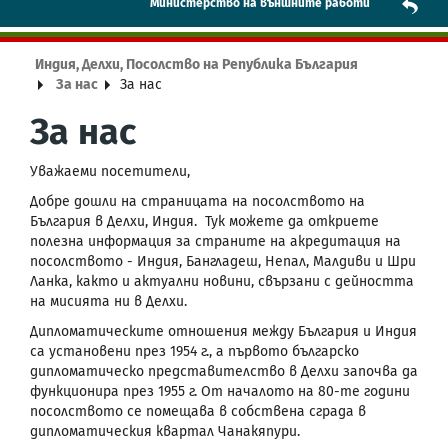
Mинистерство на външните работи
Индия, Делхи, Посолство на Република България
За нас
За нас
За нас
Уважаеми посетители,
Добре дошли на страницата на посолството на
България в Делхи, Индия. Тук можете да откриете
полезна информация за страните на акредитация на
посолството - Индия, Бангладеш, Непал, Малдиви и Шри
Ланка, както и актуални новини, свързани с дейността
на мисията ни в Делхи.
Дипломатическите отношения между България и Индия
са установени през 1954 г., а първото българско
дипломатическо представителство в Делхи започва да
функционира през 1955 г. От началото на 80-те години
посолството се помещава в собствена сграда в
дипломатическия квартал Чанакяпури.