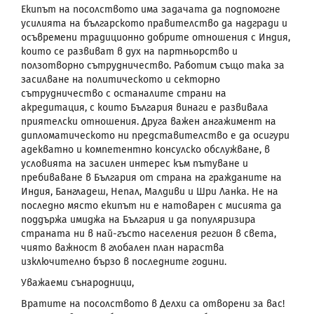
Екипът на посолството има задачата да подпомогне
усилията на българското правителство да надгради и
осъвремени традиционно добрите отношения с Индия,
които се развиват в дух на партньорство и
ползотворно сътрудничество. Работим също така за
засилване на политическото и секторно
сътрудничество с останалите страни на
акредитация, с които България винаги е развивала
приятелски отношения. Друга важен ангажимент на
дипломатическото ни представителство е да осигури
адекватно и компетентно консулско обслужване, в
условията на засилен интерес към пътуване и
пребиваване в България от страна на гражданите на
Индия, Бангладеш, Непал, Малдиви и Шри Ланка. Не на
последно място екипът ни е натоварен с мисията да
поддържа имиджа на България и да популяризира
страната ни в най-гъсто населения регион в света,
чиято важност в глобален план нараства
изключително бързо в последните години.
Уважаеми сънародници,
Вратите на посолството в Делхи са отворени за вас!