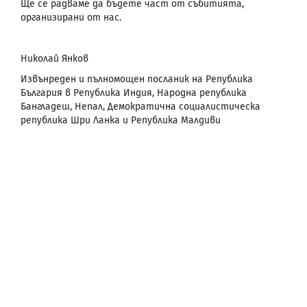
Ще се радваме да бъдете част от събитията,
организирани от нас.
Николай Янков
Извънреден и пълномощен посланик на Република
България в Република Индия, Народна република
Бангладеш, Непал, Демократична социалистическа
република Шри Ланка и Република Малдиви