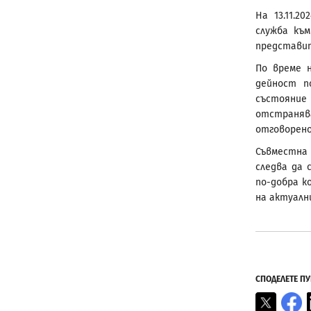
На 13.11.2
служба къ
представит
По време 
дейност п
състояние
отстранява
отговорено
Съвместна
следва да
по-добра к
на актуалн
СПОДЕЛЕТЕ П
X
F