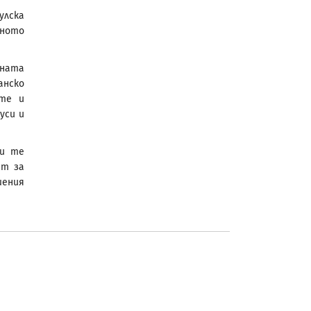
улска
чното
тната
анско
ите и
уси и
 и те
ст за
шения