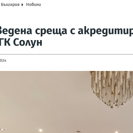
а България
Новини
едена среща с акредити
ГК Солун
2024