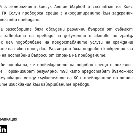
024 г. генералният консул Антон Марков и съставът на Конс
м ГК Солун проведоха среща с акредитираните към задграни
елство преводачи.
на разговорите бяха обсъдени различни въпроси от съвмес
о заверката на преводи на документи и актове по гражд
 с цел подобряване на предоставяните услуги на граждан
не на някои пропуски. Разгледани бяха подробно конкретни каз
 на поставени въпроси от страна на преводачите.
 бе оценката, че провеждането на подобни срещи е полезно
 се организират регулярно, тъй като предоставят възможно
омуникация между служителите на КС и преводачите по отно
ите изисквания към извършваните преводи.
УБЛИКАЦИЯ
acebook
LinkedIn