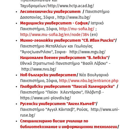
Τηλεπικοινωνιών και
Ταχυδρομείων/http://www.hctp.acad.bg/
Лесотехнически университет
/
Πανεπιστήμιο
Δασοπονίας, Σόφια , http://www.ltu.bg/
Медицински университет - София
/
Ιατρικό
Πανεπιστήμιο, Σόφια,
http://mu-sofia.bg/
;
http://www.mu-sofia.bg/en/node/384
(en)
Минно-геоложки университет "Св. Иван Рилски"
/
Πανεπιστήμιο Μεταλλείων και Γεωλογίας
"ΆγιοςΙωανΡιλσκι", Σοφια- http://www.mgu.bg/
Национален военен университет "В. Левски"
/
Εθνικό Στρατιωτικό Πανεπιστήμιο "Βασίλ Λέβσκι" -
http://www.nvu.bg/
Нов български университет
/
Νέο Βουλγαρικό
Πανεπιστήμιο, Σόφια,
http://www.nbu.bg/entrance.php
Пловдивски университет "Паисий Хилендарски"
/
Πανεπιστήμιο "Παϊσιι Χιλεντάρσκι", Πλόβντιβ -
https://www.uni-plovdiv.bg/
Русенски университет "Ангел Кънчев"
/
Πανεπιστήμιο "Αγγελ Κάντσεβ", Ρούσε, http://www.uni-
ruse.bg/
Специализирано висше училище по
библиотекознание и информационни технологии
/