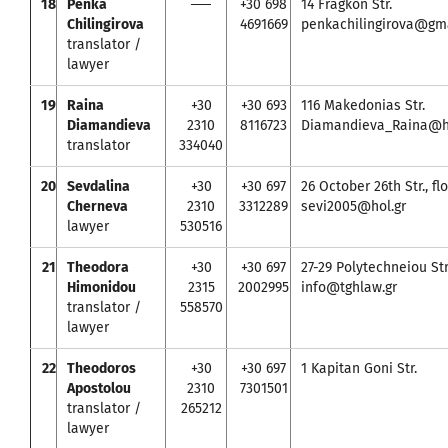
18
Penka
──
+30 698
14 Fragkon Str.
Chilingirova
4691669
penkachilingirova@gm
translator /
lawyer
19
Raina
+30
+30 693
116 Makedonias Str.
Diamandieva
2310
8116723
Diamandieva_Raina@h
translator
334040
20
Sevdalina
+30
+30 697
26 October 26th Str., fl
Cherneva
2310
3312289
sevi2005@hol.gr
lawyer
530516
21
Theodora
+30
+30 697
27-29 Polytechneiou Str., 
Himonidou
2315
2002995
info@tghlaw.gr
translator /
558570
lawyer
22
Theodoros
+30
+30 697
1 Kapitan Goni Str.
Apostolou
2310
7301501
translator /
265212
lawyer