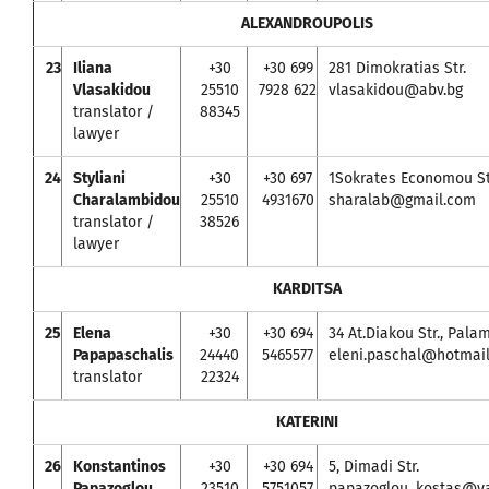
ALEXANDROUPOLIS
23
Iliana
+30
+30 699
281 Dimokratias Str.
Vlasakidou
25510
7928 622
vlasakidou@abv.bg
translator /
88345
lawyer
24
Styliani
+30
+30 697
1Sokrates Economou Str.
Charalambidou
25510
4931670
sharalab@gmail.com
translator /
38526
lawyer
KARDITSA
25
Elena
+30
+30 694
34 At.Diakou Str., Pal
Papapaschalis
24440
5465577
eleni.paschal@hotmail
translator
22324
KATERINI
26
Konstantinos
+30
+30 694
5, Dimadi Str.
Papazoglou
23510
5751057
papazoglou_kostas@y