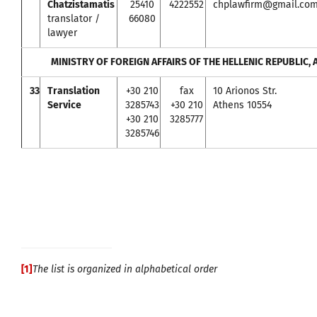
Chatzistamatis
25410
4222552
chplawfirm@gmail.co
translator /
66080
lawyer
MINISTRY OF FOREIGN AFFAIRS OF THE HELLENIC REPUBLIC,
33
Translation
+30 210
fax
10 Arionos Str.
Service
3285743
+30 210
Athens 10554
+30 210
3285777
3285746
[1]
The list is organized in alphabetical order