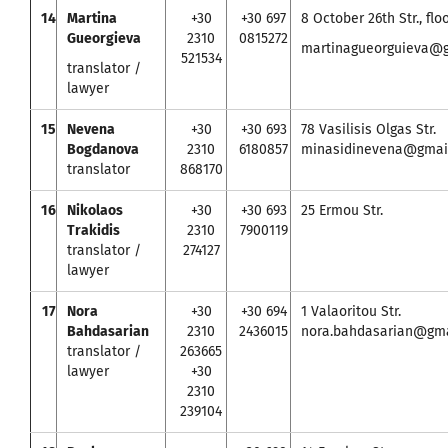
14
Martina
+30
+30 697
8 October 26th Str., floo
Gueorgieva
2310
0815272
martinagueorguieva@
521534
translator /
lawyer
15
Nevena
+30
+30 693
78 Vasilisis Olgas Str.
Bogdanova
2310
6180857
minasidinevena@gmai
translator
868170
16
Nikolaos
+30
+30 693
25 Ermou Str.
Trakidis
2310
7900119
translator /
274127
lawyer
17
Nora
+30
+30 694
1 Valaoritou Str.
Bahdasarian
2310
2436015
nora.bahdasarian@gma
translator /
263665
lawyer
+30
2310
239104