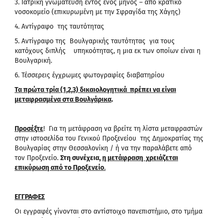
3. Ιατρική γνωμάτευση εντός ενός μηνός – από κρατικό
νοσοκομείο (επικυρωμένη με την Σφραγίδα της Χάγης)
4. Αντίγραφο της ταυτότητας
5. Αντίγραφο της Βουλγαρικής ταυτότητας για τους
κατόχους διπλής υπηκοότητας, η μια εκ των οποίων είναι η
Βουλγαρική.
6. Τέσσερεις έγχρωμες φωτογραφίες διαβατηρίου
Τα πρώτα τρία (1,2,3) δικαιολογητικά πρέπει να είναι
μεταφρασμένα στα Βουλγάρικα
.
Προσέξτε
! Για τη μετάφραση να βρείτε τη λίστα μεταφραστών
στην ιστοσελίδα του Γενικού Προξενείου της Δημοκρατίας της
Βουλγαρίας στην Θεσσαλονίκη / ή να την παραλάβετε από
τον Προξενείο.
Στη συνέχεια,
η μετάφραση χρειάζεται
επικύρωση από το Προξενείο
.
ΕΓΓΡΑΦΕΣ
Οι εγγραφές γίνονται στο αντίστοιχο πανεπιστήμιο, στο τμήμα