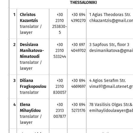
THESSALONIKI
1
Christos
+30
+30 694
1 Agias Theodoras Str.
Kazantzis
2310
4390270
chkazantzis@gmail.co
translator /
253830-
lawyer
5
2
Desislava
+30
+30 697
3 Sapfous Str., floor 3
Manikatova-
2310
4049702
desimanikatova@gmai
Nimatoudi
533244
translator /
lawyer
3
Diliana
+30
+30 694
4 Agios Serafim Str.
Fragkopoulou
2310
4669697
vima97@mail.otenet.gr
translator
830057
4
Elena
+30
+30 694
78 Vasilisis Olgas Str.&
Mihaylidou
2313
5273176
emihaylidoulawyer@ab
translator /
007877
lawyer