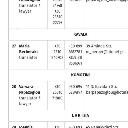
translator /
34748
lawyer
+30
23510
22797
KAVALA
27
Maria
+30
+30 699
39 Aminda Str.
Berberaki
2510
6672781
m_berber@otenet.gr
translator
246702
+359 88
9586971
KOMOTINI
28
Varvara
+30
+30 694
11 D. Kavalari Str.
Papazoglou
25310
5284197
barpapazoglou@hotma
translator /
71880
lawyer
L A R I S A
29
Ioannis
+30
+30 693
45 Papakyriazi Str.