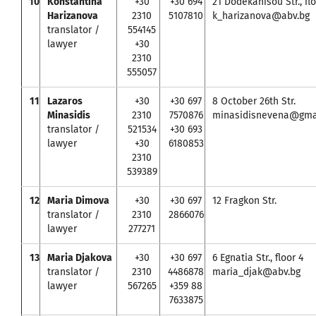
10
Konstantina
+30
+30 694
21 Dodekanisou Str., flo
Harizanova
2310
5107810
k_harizanova@abv.bg
translator /
554145
lawyer
+30
2310
555057
11
Lazaros
+30
+30 697
8 October 26th Str.
Minasidis
2310
7570876
minasidisnevena@gma
translator /
521534
+30 693
lawyer
+30
6180853
2310
539389
12
Maria Dimova
+30
+30 697
12 Fragkon Str.
translator /
2310
2866076
lawyer
277271
13
Maria Djakova
+30
+30 697
6 Egnatia Str., floor 4
translator /
2310
4486878
maria_djak@abv.bg
lawyer
567265
+359 88
7633875