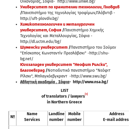
Οικονομίας, Σόφια- http://www.unwe.bg/
Университет по хранителни технологии, Пловдив
/
Πανεπιστήμιο της τεχνολογίας τροφίμων,Πλόβντιβ -
http://uft-plovdiv.bg/
Химикотехнологичен и металургичен
университет, София
/
Πανεπιστήμιο Χημικής
Τεχνολογίας και Μεταλλουργίας, Σόφια -
http://dl.uctm.edu/bg/
Шуменски университет
/
Πανεπιστήμιο του Σούμεν
"Επίσκοπος Κωνσταντίν Πρεσλάβσκι" -http://shu-
bg.net/
Югозападен университет "Неофит Рилски",
Благоевград
/
Νοτιοδυτικό πανεπιστήμιο "Νεόφιτ
Ρίλσκι", Μπλαγκόεβγκραντ -http://www.swu.bg/
Αθλητική ακαδημία , Σόφια
-
http://www.nsa.bg/
LIST
[1]
of translators / lawyers
in Northern Greece
Name
Landline
Mobile
Address
№
Services
number
number
E-mail addres