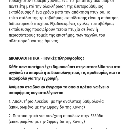
τουλάχιστον τέσσερα χρόνια, ενώ το μεταπτυχιακό διαρκεί
πέντε έτη μετά την ολοκλήρωση της δευτεροβάθμιας
εκπαίδευσης ή ένα χρόνο μετά την απόκτηση πτυχίου. Το
τρίτο στάδιο της τριτοβάθμιας εκπαίδευσης είναι η απόκτηση
διδακτορικού πτυχίου. Εξειδικευμένες σχολές τριτοβάθμιας
εκπαίδευσης προσφέρουν τέτοια πτυχία σε έναν ή
περισσότερους τομείς της επιστήμης, των τεχνών, του
αθλητισμού και της άμυνας.
ΔΙΚΑΙΟΛΟΓΗΤΙΚΑ
-
Γενικές
πληροφορίες
!
Κάθε πανεπιστήμιο έχει δημοσιεύσει στην ιστοσελίδα του στα
αγγλικά τα απαραίτητα δικαιολογητικά, τις προθεσμίες και τα
παράβολα για την εγγραφή.
Αν
άμεσα στα βασικά έγγραφα τα οποία πρέπει να έχει ο
υποψήφιος συγκαταλέγονται:
1. Απολυτήριο λυκείου με την αναλυτική βαθμολογία
(επικυρωμένο με την Σφραγίδα της Χάγης)
2. Πιστοποιητικό για συνέχιση σπουδών στην Ελλάδα
(επικυρωμένο με την Σφραγίδα της Χάγης)