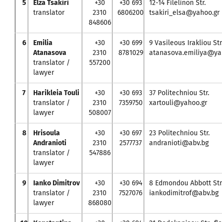
5
Elza Tsakiri
+30
+30 693
12-14 Filelinon Str.
translator
2310
6806200
tsakiri_elsa@yahoo.gr
848606
6
Emilia
+30
+30 699
9 Vasileous Irakliou Str.
Atanasova
2310
8781029
atanasova.emiliya@y
translator /
557200
lawyer
7
Harikleia Touli
+30
+30 693
37 Politechniou Str.
translator /
2310
7359750
xartouli@yahoo.gr
lawyer
508007
8
Hrisoula
+30
+30 697
23 Politechniou Str.
Andranioti
2310
2577737
andranioti@abv.bg
translator /
547886
lawyer
9
Ianko Dimitrov
+30
+30 694
8 Edmondou Abbott Str
translator /
2310
7527076
iankodimitrof@abv.bg
lawyer
868080