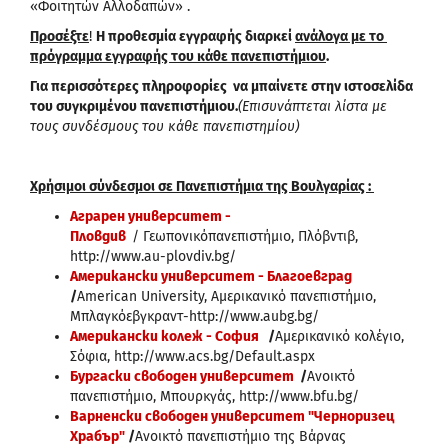
«Φοιτητών Αλλοδαπών» .
Προσέξτε
!
Η προθεσμία εγγραφής
διαρκεί
ανάλογα με το
πρόγραμμα εγγραφής του κάθε πανεπιστήμιου
.
Για περισσότερες πληροφορίες να μπαίνετε στην ιστοσελίδα
του συγκριμένου πανεπιστήμιου.
(Επισυνάπτεται λίστα με
τους συνδέσμους του κάθε πανεπιστημίου)
Χρήσιμοι σύνδεσμοι σε Πανεπιστήμια της Βουλγαρίας :
Аграрен университет -
Пловдив
/ Γεωπονικόπανεπιστήμιο, Πλόβντιβ,
http://www.au-plovdiv.bg/
Американски университет - Благоевград
/
American University, Αμερικανικό πανεπιστήμιο,
Μπλαγκόεβγκραντ-http://www.aubg.bg/
Американски колеж - София
/
Αμερικανικό κολέγιο,
Σόφια, http://www.acs.bg/Default.aspx
Бургаски свободен университет
/
Ανοικτό
πανεπιστήμιο, Μπουρκγάς, http://www.bfu.bg/
Варненски свободен университет "Черноризец
Храбър"
/
Ανοικτό πανεπιστήμιο της Βάρνας