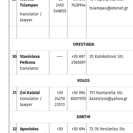
Tsiampas
2410
7428944
tsiampas@otenet.gr
549855
translator /
lawyer
ORESTIADA
30
Stanislava
──
+30 697
35 Kolokotroni Str.
Petkova
2565691
translator
VOLOS
31
Zoi Kalatzi
+30
+30 694
151 Koutarelia Str.
translator /
24210
8001970
kalatzizoi@yahoo.gr
lawyer
23513
XANTHI
32
Apostolos
+30
+30 694
72-76 Venizelou Str.