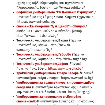
Σχολή της Βιβλιοθηκονομίας και Τεχνολογιών
Πληροφορικής, Σόφια - http://www.svubit.org/
Софийски университет "Св. Климент Охридски"
/
Πανεπιστήμιο της Σόφιας "Άγιος Κλήμεντ Οχριντσκι" -
https://www.uni-sofia.bg/
Стопанска академия "Д. А. Ценов" - Свищов
/
Ακαδημία Οικονομικών "Δ.Α.Τσένοβ", Σβιστόβ -
http://www.uni-svishtov.bg/
Технически университет, Варна /
Τεχνικό
Πανεπιστήμιο, Βάρνα - http://new.tu-
varna.bg/index.php/bg/
Технически университет, Габрово
/
Τεχνικό
Πανεπιστήμιο, Γάμπροβο - http://www.tugab.bg/
Технически университет,София
/
Τεχνικό
Πανεπιστήμιο, Σόφια,
http://www.tu-sofia.bg/
Тракийски университет, Стара Загора
/
Θρακικό
πανεπιστήμιο, Στάρα Ζαγόρα - http://www.uni-sz.bg/
Университет за архитектура, строителство и
геодезия
/
Πανεπιστήμιο Αρχιτεκτονικής, Πολιτικών
Μηχανικών και Γεωδαισίας, Σόφια- http://uacg.bg/
Университет за национално и световно
стопанство
/
Πανεπιστήμιο Εθνικής και Παγκόσμιας