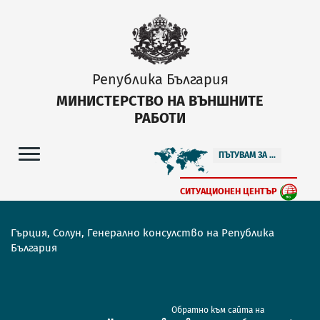
Република България
МИНИСТЕРСТВО НА ВЪНШНИТЕ
РАБОТИ
ПЪТУВАМ ЗА ...
СИТУАЦИОНЕН ЦЕНТЪР
Гърция, Солун, Генерално консулство на Република
България
Обратно към сайта на