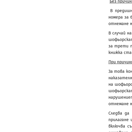
Без причи
В предишн
номера за 6
отнемане н
В случай н
шофьорскат
за трети п
книжка став
При причин
За това ко
наказателн
на шофьорс
шофьорска
нарушение
отнемане н
Следва да
прилагане 
включва съ