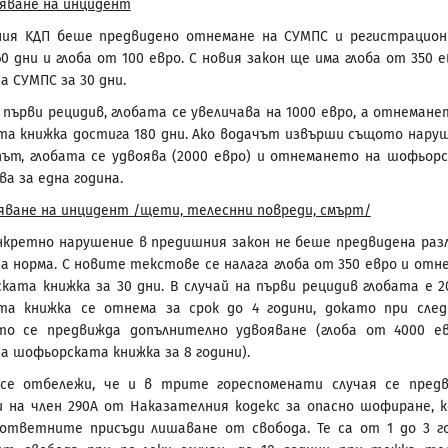
няване на инцидент
ия KДП беше предвидено отнемане на СУМПС и регистрацио
0 дни и глоба от 100 евро. С новия закон ще има глоба от 350 е
а СУМПС за 30 дни.
а първи рецидив, глобата се увеличава на 1000 евро, а отнемане
а книжка достига 180 дни. Ако водачът извърши същото нару
ът, глобата се удвоява (2000 евро) и отнемането на шофьор
а за една година.
яване на инцидент /щети, телеснни повреди, смърт/
нкретно нарушение в предишния закон не беше предвидена раз
а норма. С новите текстове се налага глоба от 350 евро и отн
ката книжка за 30 дни. В случай на първи рецидив глобата е 2
та книжка се отнема за срок до 4 години, докато при сле
то се предвижда допълнително удвояване (глоба от 4000 е
а шофьорската книжка за 8 години).
 се отбележи, че и в трите гореспоменати случая се пред
и на член 290А от Наказателния кодекс за опасно шофиране, 
ответните присъди лишаване от свобода. Те са от 1 до 3 г