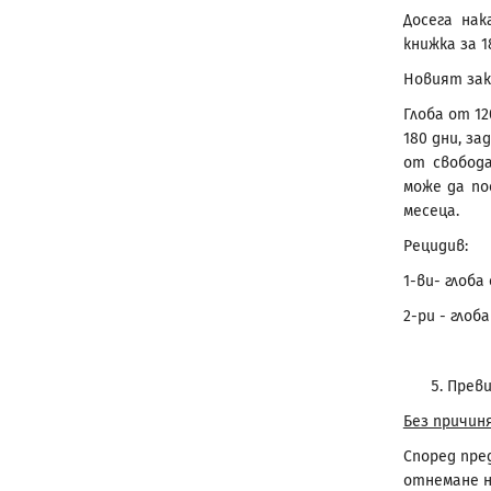
Досега на
книжка за 1
Новият зак
Глоба от 1
180 дни, з
от свобод
може да по
месеца.
Рецидив:
1-ви- глоба
2-ри - глоб
Преви
Без причин
Според пре
отнемане н