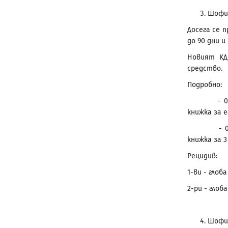
Шофир
Досега се 
до 90 дни и
Новият KД
средство.
Подробно:
- 0,50 – 
книжка за 
- 0,80 – 
книжка за 3
Рецидив:
1-ви - глоб
2-ри - глоб
Шофир