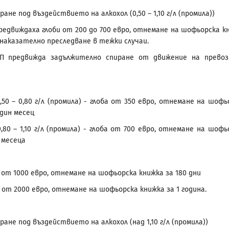
ане под въздействието на алкохол (0,50 – 1,10 г/л (промила))
предвиждаха глоби от 200 до 700 евро, отнемане на шофьорска к
 наказателно преследване в тежки случаи.
П предвижда задължително спиране от движение на прево
0,80 г/л (промила) - глоба от 350 евро, отнемане на шофь
един месец
1,10 г/л (промила) - глоба от 700 евро, отнемане на шофь
 месеца
а от 1000 евро, отнемане на шофьорска книжка за 180 дни
а от 2000 евро, отнемане на шофьорска книжка за 1 година.
ане под въздействието на алкохол (над 1,10 г/л (промила))