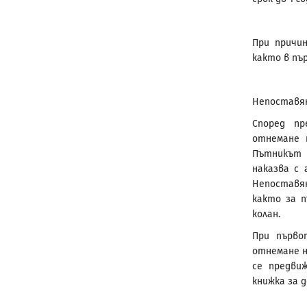
При причи
както в пъ
Непоставян
Според п
отнемане 
Пътникът е
наказва с 
Непоставя
както за п
колан.
При първо
отнемане н
се предви
книжка за д