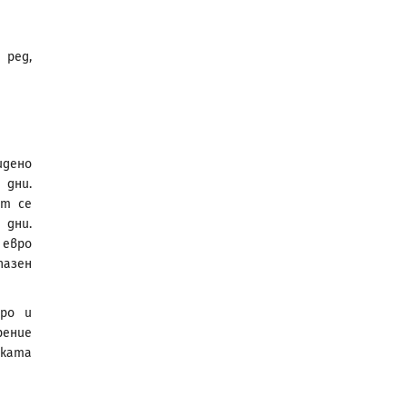
 ред,
дено
 дни.
ът се
 дни.
 евро
пазен
ро и
рение
ската