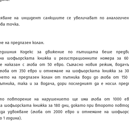
няване на инцидент санкциите се увеличават по аналогичен
рва точка.
е на предпазен колан.
редишния Кодекс за движение по пътищата беше предви
на шофьорската книжка и регистрационните номера за 60
 наказан с глоба от 50 евро. Съгласно новия режим, водач
глоба от 350 евро и отнемане на шофьорската книжка за 30
нето на предпазен колан от пътника води до глоба от 150
ътника, така и за водача, дори последният да е носил пред
то повторение на нарушението ще има глоба от 1000 ев
а шофьорската книжка за 180 дни, докато при второто повто
жда удвояване (глоба от 2000 евро и отнемане на шофьор
о 1 година).