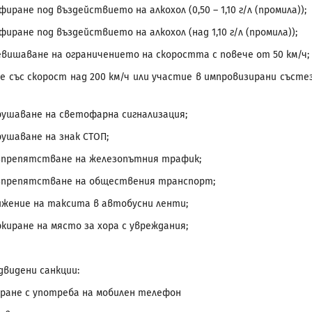
 под въздействието на алкохол (0,50 – 1,10 г/л (промила));
 под въздействието на алкохол (над 1,10 г/л (промила));
ване на ограничението на скоростта с повече от 50 км/ч;
ие със скорост над 200 км/ч или участие в импровизирани състе
ане на светофарна сигнализация;
ване на знак СТОП;
пятстване на железопътния трафик;
пятстване на обществения транспорт;
е на таксита в автобусни ленти;
не на място за хора с увреждания;
ени санкции:
ане с употреба на мобилен телефон