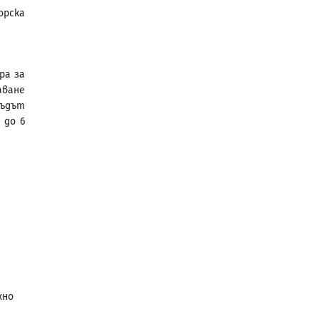
орска
ра за
аване
съдът
 до 6
жно