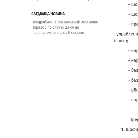
- шофиране
СЛЕДВАЩА НОВИНА
- шофиране
Поздравление от посланик Валентин
- превиша
Порязов по случай Деня на
независимостта на България
- управлен
/гонки;
- нарушав
- наруша
- възпре
- възпре
- движени
- паркира
Предвид
Шофир