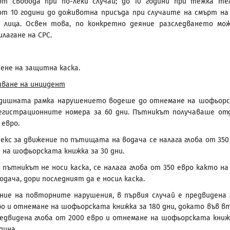
от свобода при по-леки случаи; до 10 години при тежка те
от 10 години до доживотна присъда при случаите на смърт на
е лица. Освен това, по конкретно деяние разследването мо
лагане на СРС.
ене на защитна каска.
яване на инцидент
едишната рамка нарушението водеше до отнемане на шофьор
егистрационните номера за 60 дни. Пътникът получаваше от
 евро.
декс за движение по пътищата на водача се налага глоба от 350
 на шофьорската книжка за 30 дни.
 пътникът не носи каска, се налага глоба от 350 евро както на 
одача, дори последният да е носил каска.
ие на повторните нарушения, в първия случай е предвидена 
ро и отнемане на шофьорската книжка за 180 дни, докато във в
редвидена глоба от 2000 евро и отнемане на шофьорската книж
дина.