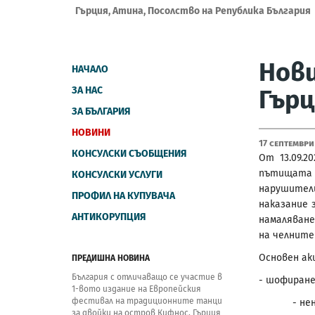
Гърция, Атина, Посолство на Република България
Нови
НАЧАЛО
ЗА НАС
Гърц
ЗА БЪЛГАРИЯ
НОВИНИ
17 Септември
КОНСУЛСКИ СЪОБЩЕНИЯ
От 13.09.2
пътищата 
КОНСУЛСКИ УСЛУГИ
нарушител
ПРОФИЛ НА КУПУВАЧА
наказание 
АНТИКОРУПЦИЯ
намаляван
на челните
Основен ак
ПРЕДИШНА НОВИНА
България с отличаващо се участие в
- шофиран
1-вото издание на Европейския
фестивал на традиционните танци
- неносен
за двойки на остров Кифнос, Гърция