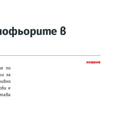
 шофьорите в
Новини
ие по
ии
за
тивно
оби е
става