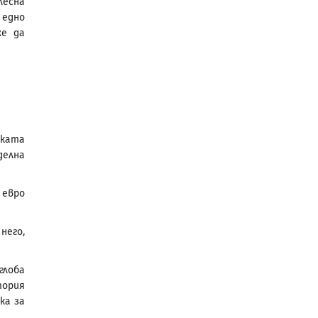
лесна
 едно
же да
ската
делна
 евро
него,
глоба
тория
ка за