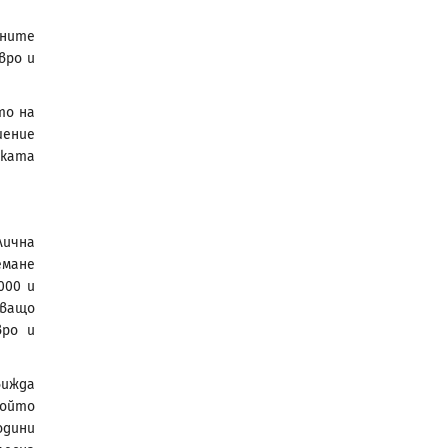
нните
вро и
то на
шение
ската
лична
емане
000 и
дващо
вро и
вижда
който
одини