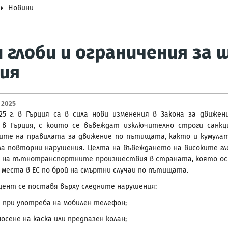
Новини
 глоби и ограничения за
ия
 2025
025 г. в Гърция са в сила нови изменения в Закона за движен
в Гърция, с които се въвеждат изключително строги санкц
ите на правилата за движение по пътищата, както и кумула
за повторни нарушения. Целта на въвеждането на високите гл
е на пътнотранспортните произшествия в страната, която о
 места в ЕС по брой на смъртни случаи по пътищата.
цент се поставя върху следните нарушения:
е при употреба на мобилен телефон;
е на каска или предпазен колан;