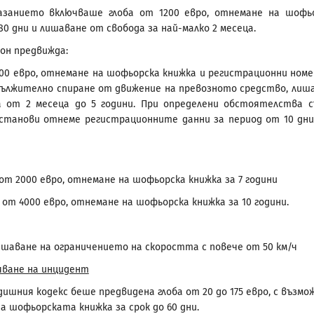
казанието включваше глоба от 1200 евро, отнемане на шофь
80 дни и лишаване от свобода за най-малко 2 месеца.
он предвижда:
200 евро, отнемане на шофьорска книжка и регистрационни номе
адължително спиране от движение на превозното средство, лиш
а от 2 месеца до 5 години. При определени обстоятелства 
станови отнеме регистрационните данни за период от 10 дни
 от 2000 евро, отнемане на шофьорска книжка за 7 години
а от 4000 евро, отнемане на шофьорска книжка за 10 години.
шаване на ограничението на скоростта с повече от 50 км/ч
яване на инцидент
дишния кодекс беше предвидена глоба от 20 до 175 евро, с възмо
а шофьорската книжка за срок до 60 дни.