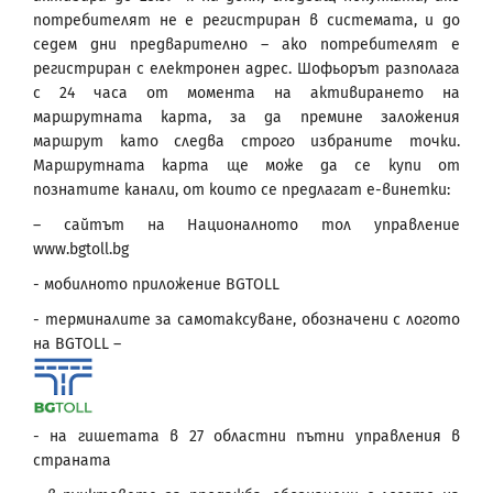
потребителят не е регистриран в системата, и до
седем дни предварително – ако потребителят е
регистриран с електронен адрес. Шофьорът разполага
с 24 часа от момента на активирането на
маршрутната карта, за да премине заложения
маршрут като следва строго избраните точки.
Маршрутната карта ще може да се купи от
познатите канали, от които се предлагат е-винетки:
– сайтът на Националното тол управление
www.bgtoll.bg
- мобилното приложение BGTOLL
- терминалите за самотаксуване, обозначени с логото
на BGTOLL –
- на гишетата в 27 областни пътни управления в
страната