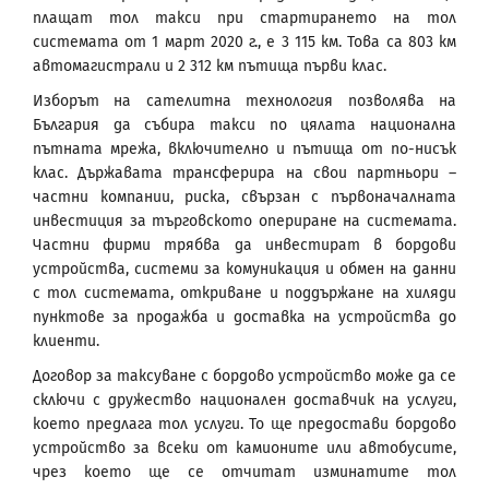
плащат тол такси при стартирането на тол
системата от 1 март 2020 г., е 3 115 км. Това са 803 км
автомагистрали и 2 312 км пътища първи клас.
Изборът на сателитна технология позволява на
България да събира такси по цялата национална
пътната мрежа, включително и пътища от по-нисък
клас. Държавата трансферира на свои партньори –
частни компании, риска, свързан с първоначалната
инвестиция за търговското опериране на системата.
Частни фирми трябва да инвестират в бордови
устройства, системи за комуникация и обмен на данни
с тол системата, откриване и поддържане на хиляди
пунктове за продажба и доставка на устройства до
клиенти.
Договор за таксуване с бордово устройство може да се
сключи с дружество национален доставчик на услуги,
което предлага тол услуги. То ще предостави бордово
устройство за всеки от камионите или автобусите,
чрез което ще се отчитат изминатите тол