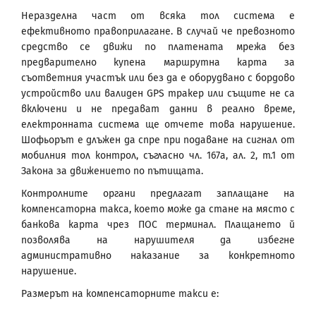
Неразделна част от всяка тол система е
ефективното правоприлагане. В случай че превозното
средство се движи по платената мрежа без
предварително купена маршрутна карта за
съответния участък или без да е оборудвано с бордово
устройство или валиден GPS тракер или същите не са
включени и не предават данни в реално време,
електронната система ще отчете това нарушение.
Шофьорът е длъжен да спре при подаване на сигнал от
мобилния тол контрол, съгласно чл. 167а, ал. 2, т.1 от
Закона за движението по пътищата.
Контролните органи предлагат заплащане на
компенсаторна такса, което може да стане на място с
банкова карта чрез ПОС терминал. Плащането й
позволява на нарушителя да избегне
административно наказание за конкретното
нарушение.
Размерът на компенсаторните такси е: