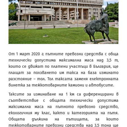
От 1 март 2020 г. пътните превозни средства с обща
технически допустима максимална маса над 3,5 т,
които се движат по платени участъци в България, ще
плащат за ползването им такса на база изминато
разстояние – тол. Тол таксата заменя електронната
винетка за тежкотоварните камиони и автобусите.
Таксите за изминаване на 1 км са диференцирани в
съответствие с общата технически допустима
максимална маса на пътното превозно средство,
екологичния му клас, както и категорията на пътя.
Общата дължина на пътищата, за които
тежкотоварните превозни средства над 3,5 тона ще