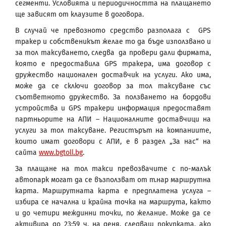
сегменти. Условията и периодичността на плащането
ще зависят от клаузите в договора.
В случай че превозното средство разполага с GPS
тракер и собственикът желае то да бъде използвано и
за тол таксуването, следва да провери дали фирмата,
която е предоставила GPS тракера, има договор с
дружество национален доставчик на услуги. Ако има,
може да се сключи договор за тол таксуване със
съответното дружество. За ползването на бордови
устройства и GPS тракери информация предоставят
партньорите на АПИ – Националните доставчици на
услуги за тол таксуване. Регистърът на компаниите,
които имат договори с АПИ, е в раздел „За нас“ на
сайта
www.bgtoll.bg
.
За плащане на тол такси превозвачите с по-малък
автопарк могат да се възползват от т.нар маршрутна
карта. Маршрутната карта е предплатена услуга –
избира се начална и крайна точка на маршрута, както
и до четири междинни точки, по желание. Може да се
активира до 23:59 ч. на деня, следващ покупката, ако