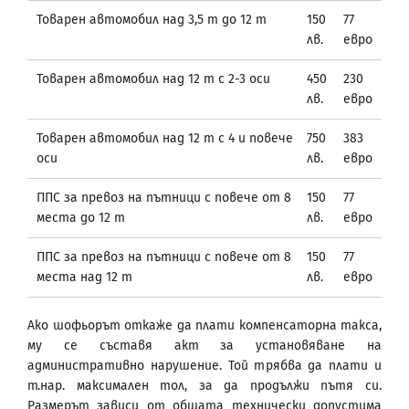
Товарен автомобил над 3,5 т до 12 т
150
77
лв.
евро
Товарен автомобил над 12 т с 2-3 оси
450
230
лв.
евро
Товарен автомобил над 12 т с 4 и повече
750
383
оси
лв.
евро
ППС за превоз на пътници с повече от 8
150
77
места до 12 т
лв.
евро
ППС за превоз на пътници с повече от 8
150
77
места над 12 т
лв.
евро
Ако шофьорът откаже да плати компенсаторна такса,
му се съставя акт за установяване на
административно нарушение. Той трябва да плати и
т.нар. максимален тол, за да продължи пътя си.
Размерът зависи от общата технически допустима