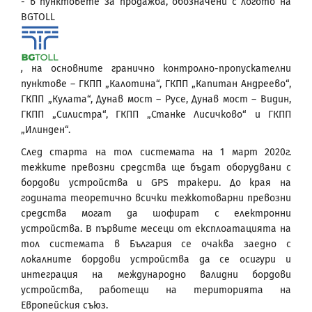
- в пунктовете за продажба, обозначени с логото на
BGTOLL
,
на основните гранично контролно-пропускателни
пунктове – ГКПП „Калотина“, ГКПП „Капитан Андреево“,
ГКПП „Кулата“, Дунав мост – Русе, Дунав мост – Видин,
ГКПП „Силистра“, ГКПП „Станке Лисичково“ и ГКПП
„Илинден“.
След старта на тол системата на 1 март 2020г.
тежките превозни средства ще бъдат оборудвани с
бордови устройства и GPS тракери. До края на
годината теоретично всички тежкотоварни превозни
средства могат да шофират с електронни
устройства. В първите месеци от експлоатацията на
тол системата в България се очаква заедно с
локалните бордови устройства да се осигури и
интеграция на международно валидни бордови
устройства, работещи на територията на
Европейския съюз.